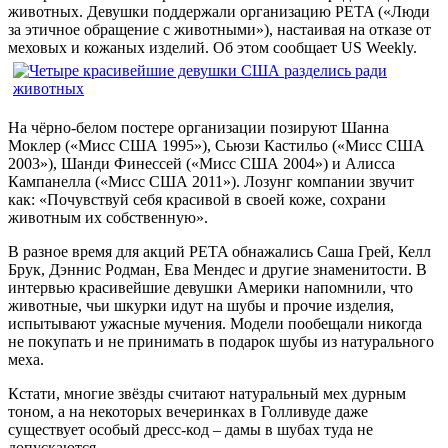
животных. Девушки поддержали организацию PETA («Люди
за этичное обращение с животными»), настаивая на отказе от
меховых и кожаных изделий. Об этом сообщает US Weekly.
На чёрно-белом постере организации позируют Шанна
Моклер («Мисс США 1995»), Сьюзи Кастильо («Мисс США
2003»), Шанди Финессей («Мисс США 2004») и Алисса
Кампанелла («Мисс США 2011»). Лозунг компании звучит
как: «Почувствуй себя красивой в своей коже, сохрани
животным их собственную».
В разное время для акций PETA обнажались Саша Грей, Келл
Брук, Дэннис Родман, Ева Мендес и другие знаменитости. В
интервью красивейшие девушки Америки напомнили, что
животные, чьи шкурки идут на шубы и прочие изделия,
испытывают ужасные мучения. Модели пообещали никогда
не покупать и не принимать в подарок шубы из натурального
меха.
Кстати, многие звёзды считают натуральный мех дурным
тоном, а на некоторых вечеринках в Голливуде даже
существует особый дресс-код – дамы в шубах туда не
допускаются.