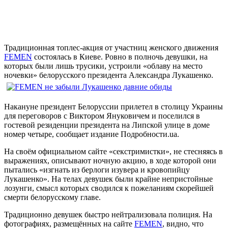
Традиционная топлес-акция от участниц женского движения
FEMEN
состоялась в Киеве. Ровно в полночь девушки, на
которых были лишь трусики, устроили «облаву на место
ночевки» белорусского президента Александра Лукашенко.
Накануне президент Белоруссии прилетел в столицу Украины
для переговоров с Виктором Януковичем и поселился в
гостевой резиденции президента на Липской улице в доме
номер четыре, сообщает издание Подробности.ua.
На своём официальном сайте «секстримистки», не стесняясь в
выражениях, описывают ночную акцию, в ходе которой они
пытались «изгнать из берлоги изувера и кровопийцу
Лукашенко». На телах девушек были крайне непристойные
лозунги, смысл которых сводился к пожеланиям скорейшей
смерти белорусскому главе.
Традиционно девушек быстро нейтрализовала полиция. На
фотографиях, размещённых на сайте
FEMEN
, видно, что