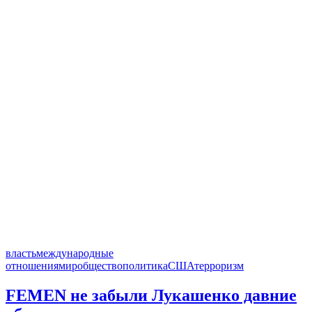
власть
международные
отношения
мир
общество
политика
США
терроризм
FEMEN не забыли Лукашенко давние