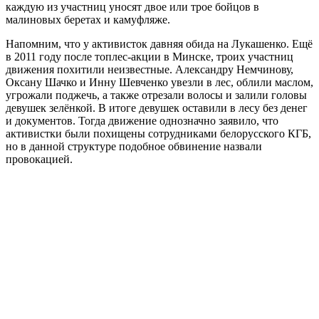
каждую из участниц уносят двое или трое бойцов в
малиновых беретах и камуфляже.
Напомним, что у активисток давняя обида на Лукашенко. Ещё
в 2011 году после топлес-акции в Минске, троих участниц
движения похитили неизвестные. Александру Немчинову,
Оксану Шачко и Инну Шевченко увезли в лес, облили маслом,
угрожали поджечь, а также отрезали волосы и залили головы
девушек зелёнкой. В итоге девушек оставили в лесу без денег
и документов. Тогда движение однозначно заявило, что
активистки были похищены сотрудниками белорусского КГБ,
но в данной структуре подобное обвинение назвали
провокацией.