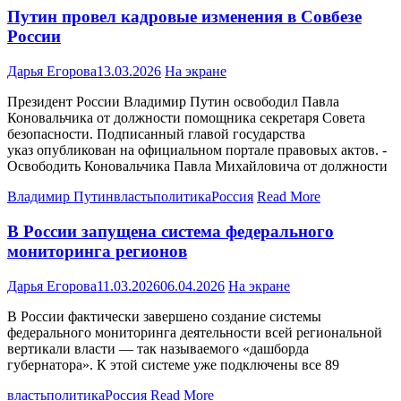
Путин провел кадровые изменения в Совбезе
России
Дарья Егорова
13.03.2026
На экране
Президент России Владимир Путин освободил Павла
Коновальчика от должности помощника секретаря Совета
безопасности. Подписанный главой государства
указ опубликован на официальном портале правовых актов. -
Освободить Коновальчика Павла Михайловича от должности
Владимир Путин
власть
политика
Россия
Read More
В России запущена система федерального
мониторинга регионов
Дарья Егорова
11.03.2026
06.04.2026
На экране
В России фактически завершено создание системы
федерального мониторинга деятельности всей региональной
вертикали власти — так называемого «дашборда
губернатора». К этой системе уже подключены все 89
власть
политика
Россия
Read More