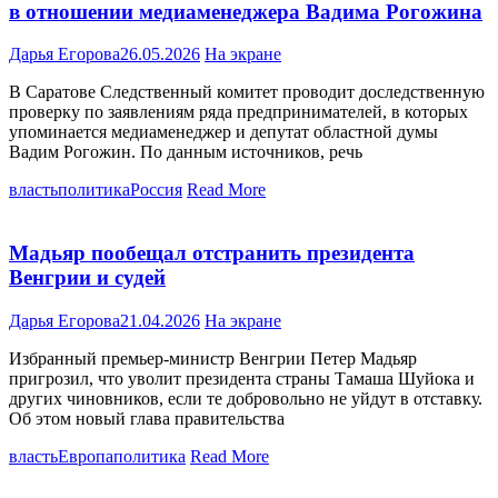
в отношении медиаменеджера Вадима Рогожина
Дарья Егорова
26.05.2026
На экране
В Саратове Следственный комитет проводит доследственную
проверку по заявлениям ряда предпринимателей, в которых
упоминается медиаменеджер и депутат областной думы
Вадим Рогожин. По данным источников, речь
власть
политика
Россия
Read More
Мадьяр пообещал отстранить президента
Венгрии и судей
Дарья Егорова
21.04.2026
На экране
Избранный премьер-министр Венгрии Петер Мадьяр
пригрозил, что уволит президента страны Тамаша Шуйока и
других чиновников, если те добровольно не уйдут в отставку.
Об этом новый глава правительства
власть
Европа
политика
Read More