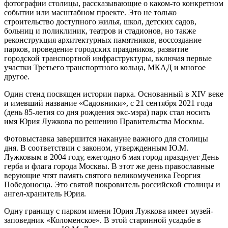
фотографии столицы, рассказывающие о каком-то конкретном
событии или масштабном проекте. Это не только
строительство доступного жилья, школ, детских садов,
больниц и поликлиник, театров и стадионов, но также
реконструкция архитектурных памятников, воссоздание
парков, проведение городских праздников, развитие
городской транспортной инфраструктуры, включая первые
участки Третьего транспортного кольца, МКАД и многое
другое.
Один стенд посвящен истории парка. Основанный в XIV веке
и имевший название «Садовники», с 21 сентября 2021 года
(день 85-летия со дня рождения экс-мэра) парк стал носить
имя Юрия Лужкова по решению Правительства Москвы.
Фотовыставка завершится накануне важного для столицы
дня. В соответствии с законом, утвержденным Ю.М.
Лужковым в 2004 году, ежегодно 6 мая город празднует День
герба и флага города Москвы. В этот же день православные
верующие чтят память святого великомученика Георгия
Победоносца. Это святой покровитель российской столицы и
ангел-хранитель Юрия.
Одну границу с парком имени Юрия Лужкова имеет музей-
заповедник «Коломенское». В этой старинной усадьбе в