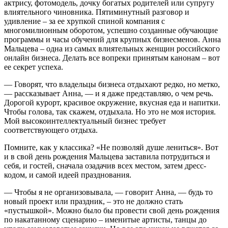
актрису, фотомодель, дочку богатых родителей или супругу
влиятельного чиновника. Пятиминутный разговор и
удивление – за ее хрупкой спиной компания с
многомилионным оборотом, успешно созданные обучающие
программы и часы обучений для крупных бизнесменов. Анна
Мальцева – одна из самых влиятельных женщин российского
онлайн бизнеса. Делать все вопреки принятым канонам – вот
ее секрет успеха.
— Говорят, что владельцы бизнеса отдыхают редко, но метко,
— рассказывает Анна, — и я даже представляю, о чем речь.
Дорогой курорт, красивое окружение, вкусная еда и напитки.
Чтобы голова, так скажем, отдыхала. Но это не моя история.
Мой высокоинтеллектуальный бизнес требует
соответствующего отдыха.
Помните, как у классика? «Не позволяй душе лениться». Вот
и в свой день рождения Мальцева заставила потрудиться и
себя, и гостей, сначала озадачив всех местом, затем дресс-
кодом, и самой идеей празднования.
— Чтобы я не организовывала, — говорит Анна, — будь то
новый проект или праздник, – это не должно стать
«пустышкой». Можно было бы провести свой день рождения
по накатанному сценарию – именитые артисты, танцы до