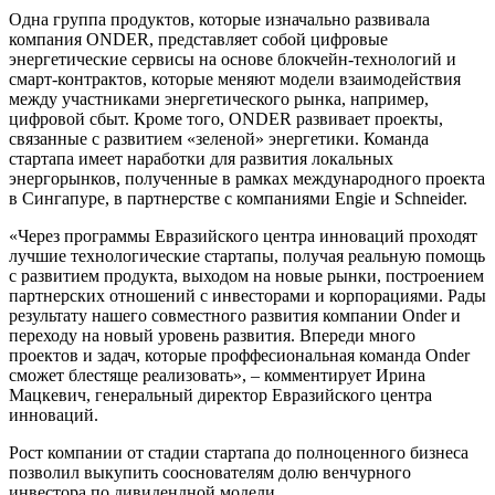
Одна группа продуктов, которые изначально развивала
компания ONDER, представляет собой цифровые
энергетические сервисы на основе блокчейн-технологий и
смарт-контрактов, которые меняют модели взаимодействия
между участниками энергетического рынка, например,
цифровой сбыт. Кроме того, ONDER развивает проекты,
связанные с развитием «зеленой» энергетики. Команда
стартапа имеет наработки для развития локальных
энергорынков, полученные в рамках международного проекта
в Сингапуре, в партнерстве с компаниями Engie и Schneider.
«Через программы Евразийского центра инноваций проходят
лучшие технологические стартапы, получая реальную помощь
с развитием продукта, выходом на новые рынки, построением
партнерских отношений с инвесторами и корпорациями. Рады
результату нашего совместного развития компании Onder и
переходу на новый уровень развития. Впереди много
проектов и задач, которые проффесиональная команда Onder
сможет блестяще реализовать», – комментирует Ирина
Мацкевич, генеральный директор Евразийского центра
инноваций.
Рост компании от стадии стартапа до полноценного бизнеса
позволил выкупить сооснователям долю венчурного
инвестора по дивидендной модели.