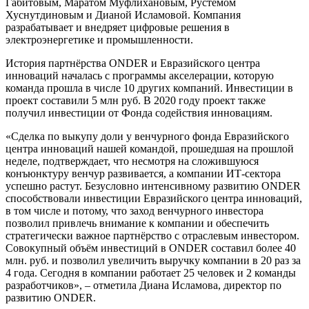
Габитовым, Маратом Муфлихановым, Рустемом
Хуснутдиновым и Дианой Исламовой. Компания
разрабатывает и внедряет цифровые решения в
электроэнергетике и промышленности.
История партнёрства ONDER и Евразийского центра
инноваций началась с программы акселерации, которую
команда прошла в числе 10 других компаний. Инвестиции в
проект составили 5 млн руб. В 2020 году проект также
получил инвестиции от Фонда содействия инновациям.
«Сделка по выкупу доли у венчурного фонда Евразийского
центра инноваций нашей командой, прошедшая на прошлой
неделе, подтверждает, что несмотря на сложившуюся
конъюнктуру венчур развивается, а компании ИТ-сектора
успешно растут. Безусловно интенсивному развитию ONDER
способствовали инвестиции Евразийского центра инноваций,
в том числе и потому, что заход венчурного инвестора
позволил привлечь внимание к компании и обеспечить
стратегически важное партнёрство с отраслевым инвестором.
Совокупный объём инвестиций в ONDER составил более 40
млн. руб. и позволил увеличить выручку компании в 20 раз за
4 года. Сегодня в компании работает 25 человек и 2 команды
разработчиков», – отметила Диана Исламова, директор по
развитию ONDER.