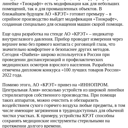
линейке «Тиокрафт» есть модификации как для небольших
помещений, так и для промышленных объектов. В
ближайшем будущем АО «КРЭТ» готовит премьеру – в
серийное производство выйдет модификация «Тиокрафт»,
созданная специально для оснащения машин скорой помощи.
Еще одна разработка на стенде АО «КРЭТ» – индикатор
внутриглазного давления. Прибор проводит измерения через
верхнее веко без прямого контакта с роговицей глаза, что
значительно комфортнее и безопаснее других методов.
Сегодня «Diathera» широко используется в России при
проведении диспансеризаций и профилактических
медицинских осмотров взрослого населения. Разработка
отмечена дипломом конкурса «100 лучших товаров России»
2022 года.
Помимо этого, АО «КРЭТ» привез на «ИННОПРОМ.
Центральная Азия» несколько устройств из широкой линейки
стерилизаторов собственного производства. При помощи
таких аппаратов, можно очистить и обеззаразить
воздействием сухого горячего воздуха любые предметы, в том
числе имеющие загрязнения в труднодоступных для обычной
чистки участках. К примеру, устройства КРЭТ способны
сохранять медицинские инструменты стерильными на
протяжении долгого времени.