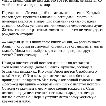
упаду, замысловатые закуски. Но все это никак не вяжется со
мной и с моим видением мира.
Переделкино. Легендарный писательский поселок. Каждый
уголок здесь пропитан тайнами и легендами. Место, не
имеющее аналогов в мире. Его появление связано с идеей
создания особых условия для «инженеров человеческих душ».
Жизнь его полна трагичных моментов, но, тем не менее, здесь
рождалась история.
— Каждый день я пишу свою книгу жизни, — рассказывает
Анна, — строчка за строчкой, страница за страницей, глава за
главой. Могла ли я выбрать для своего праздника другое
место? Ответ очевиден: нет!
Некогда писательский поселок давно не видел такого
скопления бомонда: дамы в шелках, кружеве, господа в
бархатных пиджаках. Кто они? Герои поэтов Серебряного
века? Актеры? Это весь цвет отечественного бизнеса,
пришедший поздравить Мальцеву с очередной главой жизни.
Дресс-код праздника – современный шик с налетом истории.
Со всем уважением к месту проведения торжества. Сама
именинница успеет сменить несколько нарядов за вечер:
платье в стиле Сен Лоран уступит место алому костюму с
кружевом и жабо.