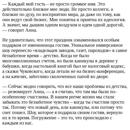
— Каждый мой гость – не просто громкое имя. Это
действительно близкие мне люди. Не просто коллеги, а
близкие по духу, по восприятию мира, да даже по тому, как
они ведут свой бизнес. Мне понятна и приятна их идеология.
А значит, мы дышим одним воздухом и идем одной дорогой,
— говорит Анна.
Не удивительно, что этот праздник ознаменовался особым
подарком от именинницы гостям. Уникальное иммерсивное
шоу перенесло «владельцев заводов, газет, пароходов» в самое
беззаботное время – детство. Когда не было
многомиллионных счетов, но были каникулы в деревне у
бабушки, когда настольной книгой был не налоговый кодекс,
а сказки Чуковского, когда летали не на бизнес-конференции,
а на качелях, заботливо сколоченных папой во дворе.
— Сейчас модно говорить, что все наши проблемы из детства,
— резюмирует Анна, — а я считаю, что там мы были по-
особенному счастливы. В нашем ритме жизни мы стали
забывать это беззаботное чувство – когда ты счастлив просто
так. Потому что новый день, или каникулы, или потому что
снег пошел. Шоу, которое я подарила своим гостям, вернуло
их в то время. Погружение – это то, что происходило с
каждым из нас.