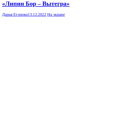
«Липин Бор – Вытегра»
Дарья Егорова
13.12.2022
На экране