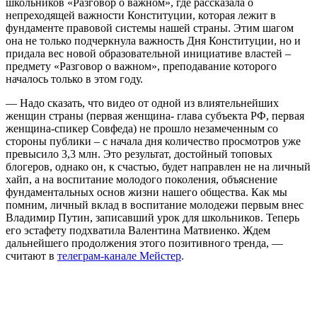
школьников «Разговор о важном», где рассказала о
непреходящей важности Конституции, которая лежит в
фундаменте правовой системы нашей страны. Этим шагом
она не только подчеркнула важность Дня Конституции, но и
придала вес новой образовательной инициативе властей –
предмету «Разговор о важном», преподавание которого
началось только в этом году.
— Надо сказать, что видео от одной из влиятельнейших
женщин страны (первая женщина- глава субъекта РФ, первая
женщина-спикер Совфеда) не прошло незамеченным со
стороны публики – с начала дня количество просмотров уже
превысило 3,3 млн. Это результат, достойный топовых
блогеров, однако он, к счастью, будет направлен не на личный
хайп, а на воспитание молодого поколения, объяснение
фундаментальных основ жизни нашего общества. Как мы
помним, личный вклад в воспитание молодежи первым внес
Владимир Путин, записавший урок для школьников. Теперь
его эстафету подхватила Валентина Матвиенко. Ждем
дальнейшего продолжения этого позитивного тренда, —
считают в
телеграм-канале Мейстер
.