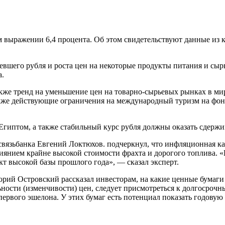
ом выражении 6,4 процента. Об этом свидетельствуют данные из 
евшего рубля и роста цен на некоторые продукты питания и сырь
а.
акже тренд на уменьшение цен на товарно-сырьевых рынках в ми
акже действующие ограничения на международный туризм на фо
Египтом, а также стабильный курс рубля должны оказать сдерж
связьбанка Евгений Локтюхов. подчеркнул, что инфляционная ка
янием крайне высокой стоимости фрахта и дорогого топлива. «
т высокой базы прошлого года», — сказал эксперт.
рий Островский рассказал инвесторам, на какие ценные бумаги
ности (изменчивости) цен, следует присмотреться к долгосроч
первого эшелона. У этих бумаг есть потенциал показать годовую 