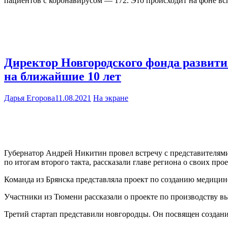
пациентов с коронавирусом — 172. Это происходит на фоне вс
Директор Новгородского фонда развит
на ближайшие 10 лет
Дарья Егорова
11.08.2021
На экране
Губернатор Андрей Никитин провел встречу с представителям
по итогам второго такта, рассказали главе региона о своих прое
Команда из Брянска представляла проект по созданию медицин
Участники из Тюмени рассказали о проекте по производству 
Третий стартап представили новгородцы. Он посвящен создани