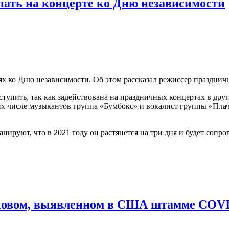
ать на концерте ко Дню независимости
ях ко Дню независимости. Об этом рассказал режиссер празднич
ступить, так как задействована на праздничных концертах в дру
в их числе музыкантов группа «Бумбокс» и вокалист группы «Пл
анируют, что в 2021 году он растянется на три дня и будет соп
новом, выявленном в США штамме COVI