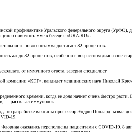
ской профилактике Уральского федерального округа (УрФО), д
цию о новом штамме в беседе с «URA.RU».
 летальность нового штамма достигает 82 процентов.
сть аж до 82 процентов, особенно в возрастном диапазоне стар
кользать от иммунного ответа, заверил специалист.
ой компании «КЭГ», кандидат медицинских наук Николай Крючко
еделенного времени, когда ее доля начнет очень быстро расти. 
, — рассказал иммунолог.
рда по разработке вакцины профессор Эндрю Поллард назвал до
OVID-19.
е Флорида оказались переполнены пациентами с COVID-19. 8 авг