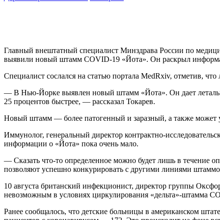
Главный внештатный специалист Минздрава России по медицин
выявили новый штамм COVID-19 «Йота». Он раскрыл информа
Специалист сослался на статью портала MedRxiv, отметив, что
— В Нью-Йорке выявлен новый штамм «Йота». Он дает летально
25 процентов быстрее, — рассказал Токарев.
Новый штамм — более патогенный и заразный, а также может ус
Иммунолог, генеральный директор контрактно-исследовательск
информации о «Йота» пока очень мало.
— Сказать что-то определенное можно будет лишь в течение опр
позволяют успешно конкурировать с другими линиями штаммов
10 августа британский инфекционист, директор группы Оксфо
невозможным в условиях циркулирования «дельта»-штамма C
Ранее сообщалось, что детские больницы в американском штат