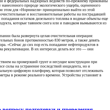
ций и федеральных надзорных ведомств по-прежнему прикованы
му нанесенного природе экологического ущерба, оцененного
 при этом для «Норникеля» принципиально выйти из этой
 очистительные и восстановительные работы на пострадавшей
я попадания остатков дизельного топлива в водные объекты еще
одукта, которые таянием снега или и паводком вымываются из
мпании была развернута целая очистительная операция:
тельных бонов протяженностью 830 метров, а также девять
а. «Сейчас до сих пор есть попадание нефтепродуктов в
а рекультивации. В их интересах делать все это — они
ствием на промерзший грунт и несущие конструкции при
все силы на устранение последствий инцидента, но и
иальную цифровую платформу, которая позволит отслеживать
метры в режиме реального времени. Устройства установят в
 вопросу подготовки и проведения