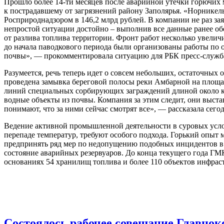
Прошло более 14-ти месяцев после аварийной утечки горючих
к пострадавшему от загрязнений району Заполярья. «Норникель
Росприроднадзором в 146,2 млрд рублей. В компании не раз за
непростой ситуации достойно – выполнив все данные ранее о
от разлива топлива территории. Фронт работ несколько увелич
до начала паводкового периода были организованы работы по 
почвы», — прокомментировала ситуацию для РБК пресс-служб
Разумеется, речь теперь идет о совсем небольших, остаточных
проведена замывка береговой полосы реки Амбарной на площад
линий специальных сорбирующих заграждений длиной около кил
водные объекты из почвы. Компания за этим следит, они выста
понимают, что за ними сейчас смотрят все», — рассказала сего
Ведение активной промышленной деятельности в суровых усло
перепаде температур, требуют особого подхода. Горький опыт 
предпринять ряд мер по недопущению подобных инцидентов в 
состояние аварийных резервуаров. До конца текущего года ГМ
основаниях 54 хранилищ топлива и более 110 объектов инфрас
Состоялось рабочее совещание Главнок