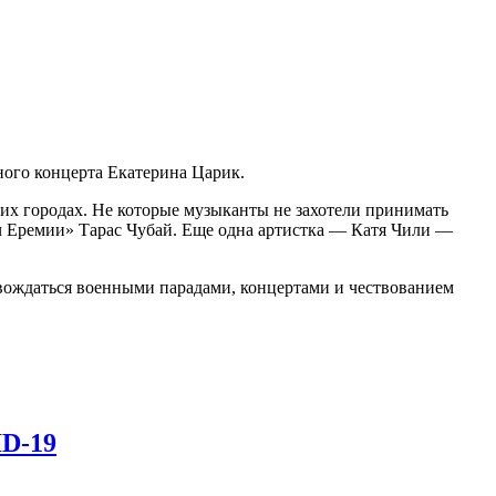
ного концерта Екатерина Царик.
гих городах. Не которые музыканты не захотели принимать
ач Еремии» Тарас Чубай. Еще одна артистка — Катя Чили —
ровождаться военными парадами, концертами и чествованием
D-19