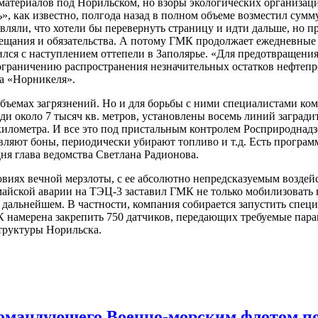
 материалов под Норильском, но взоры экологических организа
», как известно, полгода назад в полном объеме возместил сум
являли, что хотели бы перевернуть страницу и идти дальше, но
бещания и обязательства. А потому ГМК продолжает ежедневные
ился с наступлением оттепели в Заполярье. «Для предотвращени
ограничению распространения незначительных остатков нефтепр
а «Норникеля».
 объемах загрязнений. Но и для борьбы с ними специалистами ко
и около 7 тысяч кв. метров, установлены восемь линий загради
ометра. И все это под пристальным контролем Росприроднадзор
вляют боны, периодически убирают топливо и т.д. Есть программ
дня глава ведомства Светлана Радионова.
виях вечной мерзлоты, с ее абсолютно непредсказуемым воздей
майской аварии на ТЭЦ-3 заставил ГМК не только мобилизовать 
дальнейшем. В частности, компания собирается запустить спец
К намерена закрепить 750 датчиков, передающих требуемые пара
труктуры Норильска.
омандующего Военно-морским флотом по