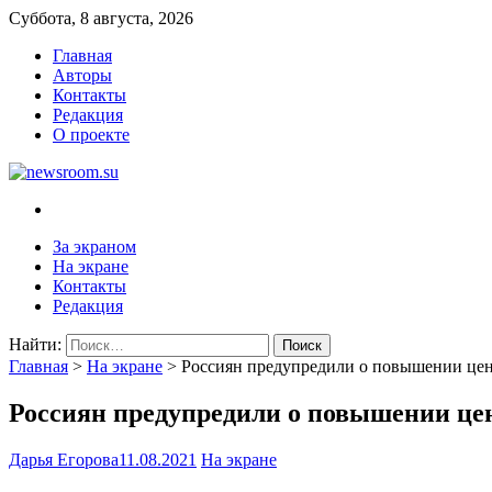
Суббота, 8 августа, 2026
Главная
Авторы
Контакты
Редакция
О проекте
newsroom.su
Новости о новостях
За экраном
На экране
Контакты
Редакция
Найти:
Главная
>
На экране
>
Россиян предупредили о повышении цен
Россиян предупредили о повышении цен
Дарья Егорова
11.08.2021
На экране