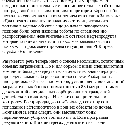
обещания и обязательства. А потому ГМК продолжает
ежедневные очистительные и восстановительные работы на
пострадавшей от разлива топлива территории. Фронт работ
несколько увеличился с наступлением оттепели в Заполярье.
«Для предотвращения попадания остатков дизельного
топлива в водные объекты еще до начала паводкового
периода были организованы работы по ограничению
распространения незначительных остатков нефтепродукта,
которые таянием снега или и паводком вымываются из
почвы», — прокомментировала ситуацию для РБК пресс-
служба «Норникеля».
Разумеется, речь теперь идет о совсем небольших, остаточных
объемах загрязнений. Но и для борьбы с ними специалистами
компании была развернута целая очистительная операция:
проведена замывка береговой полосы реки Амбарной на
площади около 7 тысяч кв. метров, установлены восемь линий
заградительных бонов протяженностью 830 метров, а также
девять линий специальных сорбирующих заграждений
длиной около километра. И все это под пристальным
контролем Росприроднадзора. «Сейчас до сих пор есть
попадание нефтепродуктов в водные объекты из почвы.
Компания за этим следит, они выставляют боны,
периодически убирают топливо и т.д. Есть программа
рекультивации. В их интересах делать все это — они