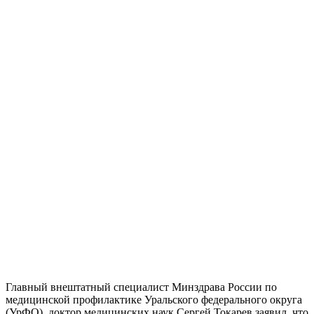
Главный внештатный специалист Минздрава России по
медицинской профилактике Уральского федерального округа
(УрФО), доктор медицинских наук Сергей Токарев заявил, что