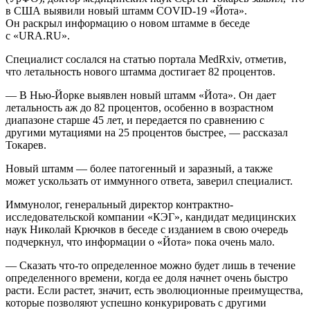
в США выявили новый штамм COVID-19 «Йота».
Он раскрыл информацию о новом штамме в беседе
с «URA.RU».
Специалист сослался на статью портала MedRxiv, отметив,
что летальность нового штамма достигает 82 процентов.
— В Нью-Йорке выявлен новый штамм «Йота». Он дает
летальность аж до 82 процентов, особенно в возрастном
диапазоне старше 45 лет, и передается по сравнению с
другими мутациями на 25 процентов быстрее, — рассказал
Токарев.
Новый штамм — более патогенный и заразный, а также
может ускользать от иммунного ответа, заверил специалист.
Иммунолог, генеральный директор контрактно-
исследовательской компании «КЭГ», кандидат медицинских
наук Николай Крючков в беседе с изданием в свою очередь
подчеркнул, что информации о «Йота» пока очень мало.
— Сказать что-то определенное можно будет лишь в течение
определенного времени, когда ее доля начнет очень быстро
расти. Если растет, значит, есть эволюционные преимущества,
которые позволяют успешно конкурировать с другими