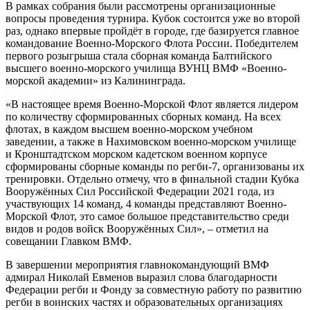
В рамках собрания были рассмотрены организационные
вопросы проведения турнира. Кубок состоится уже во второй
раз, однако впервые пройдёт в городе, где базируется главное
командование Военно-Морского Флота России. Победителем
первого розыгрыша стала сборная команда Балтийского
высшего военно-морского училища ВУНЦ ВМФ «Военно-
морской академии» из Калининграда.
«В настоящее время Военно-Морской Флот является лидером
по количеству сформированных сборных команд. На всех
флотах, в каждом высшем военно-морском учебном
заведении, а также в Нахимовском военно-морском училище
и Кронштадтском морском кадетском военном корпусе
сформированы сборные команды по регби-7, организованы их
тренировки. Отдельно отмечу, что в финальной стадии Кубка
Вооружённых Сил Российской Федерации 2021 года, из
участвующих 14 команд, 4 команды представляют Военно-
Морской Флот, это самое большое представительство среди
видов и родов войск Вооружённых Сил», – отметил на
совещании Главком ВМФ.
В завершении мероприятия главнокомандующий ВМФ
адмирал Николай Евменов выразил слова благодарности
Федерации регби и Фонду за совместную работу по развитию
регби в воинских частях и образовательных организациях