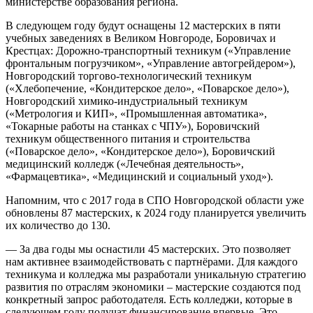
министерстве образования региона.
В следующем году будут оснащены 12 мастерских в пяти
учебных заведениях в Великом Новгороде, Боровичах и
Крестцах: Дорожно-транспортный техникум («Управление
фронтальным погрузчиком», «Управление автогрейдером»),
Новгородский торгово-технологический техникум
(«Хлебопечение, «Кондитерское дело», «Поварское дело»),
Новгородский химико-индустриальный техникум
(«Метрология и КИП», «Промышленная автоматика»,
«Токарные работы на станках с ЧПУ»), Боровичский
техникум общественного питания и строительства
(«Поварское дело», «Кондитерское дело»), Боровичский
медицинский колледж («Лечебная деятельность»,
«Фармацевтика», «Медицинский и социальный уход»).
Напомним, что с 2017 года в СПО Новгородской области уже
обновлены 87 мастерских, к 2024 году планируется увеличить
их количество до 130.
— За два годы мы оснастили 45 мастерских. Это позволяет
нам активнее взаимодействовать с партнёрами. Для каждого
техникума и колледжа мы разработали уникальную стратегию
развития по отраслям экономики – мастерские создаются под
конкретный запрос работодателя. Есть колледжи, которые в
следующем году получат финансирование впервые. Это