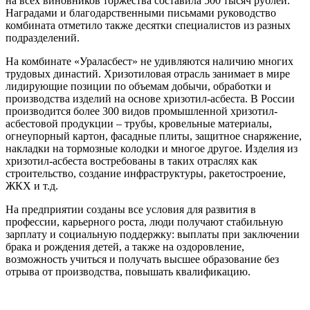
на всех виновников торжества составила 500 тысяч рублей.
Наградами и благодарственными письмами руководство
комбината отметило также десятки специалистов из разных
подразделений.
На комбинате «Ураласбест» не удивляются наличию многих
трудовых династий. Хризотиловая отрасль занимает в мире
лидирующие позиции по объемам добычи, обработки и
производства изделий на основе хризотил-асбеста. В России
производится более 300 видов промышленной хризотил-
асбестовой продукции – трубы, кровельные материалы,
огнеупорный картон, фасадные плиты, защитное снаряжение,
накладки на тормозные колодки и многое другое. Изделия из
хризотил-асбеста востребованы в таких отраслях как
строительство, создание инфраструктуры, ракетостроение,
ЖКХ и т.д.
На предприятии созданы все условия для развития в
профессии, карьерного роста, люди получают стабильную
зарплату и социальную поддержку: выплаты при заключении
брака и рождения детей, а также на оздоровление,
возможность учиться и получать высшее образование без
отрыва от производства, повышать квалификацию.