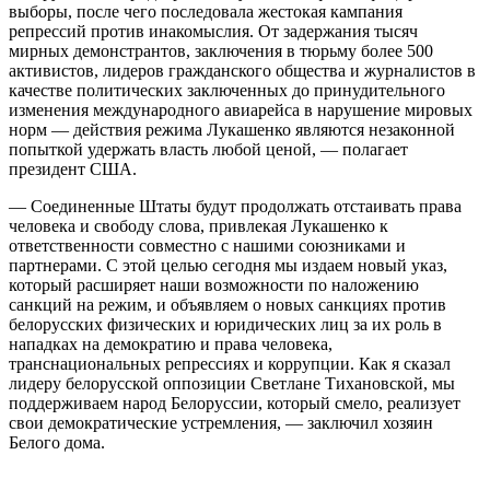
выборы, после чего последовала жестокая кампания
репрессий против инакомыслия. От задержания тысяч
мирных демонстрантов, заключения в тюрьму более 500
активистов, лидеров гражданского общества и журналистов в
качестве политических заключенных до принудительного
изменения международного авиарейса в нарушение мировых
норм — действия режима Лукашенко являются незаконной
попыткой удержать власть любой ценой, — полагает
президент США.
— Соединенные Штаты будут продолжать отстаивать права
человека и свободу слова, привлекая Лукашенко к
ответственности совместно с нашими союзниками и
партнерами. С этой целью сегодня мы издаем новый указ,
который расширяет наши возможности по наложению
санкций на режим, и объявляем о новых санкциях против
белорусских физических и юридических лиц за их роль в
нападках на демократию и права человека,
транснациональных репрессиях и коррупции. Как я сказал
лидеру белорусской оппозиции Светлане Тихановской, мы
поддерживаем народ Белоруссии, который смело, реализует
свои демократические устремления, — заключил хозяин
Белого дома.