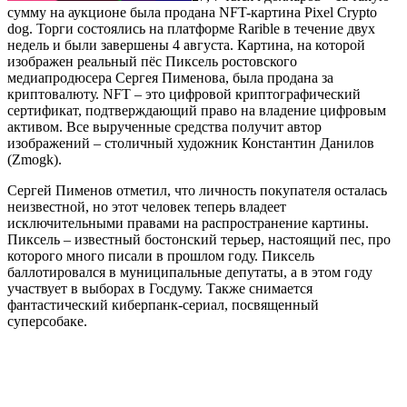
сумму на аукционе была продана NFT-картина Pixel Crypto
dog. Торги состоялись на платформе Rarible в течение двух
недель и были завершены 4 августа. Картина, на которой
изображен реальный пёс Пиксель ростовского
медиапродюсера Сергея Пименова, была продана за
криптовалюту. NFT – это цифровой криптографический
сертификат, подтверждающий право на владение цифровым
активом. Все вырученные средства получит автор
изображений – столичный художник Константин Данилов
(Zmogk).
Сергей Пименов отметил, что личность покупателя осталась
неизвестной, но этот человек теперь владеет
исключительными правами на распространение картины.
Пиксель – известный бостонский терьер, настоящий пес, про
которого много писали в прошлом году. Пиксель
баллотировался в муниципальные депутаты, а в этом году
участвует в выборах в Госдуму. Также снимается
фантастический киберпанк-сериал, посвященный
суперсобаке.