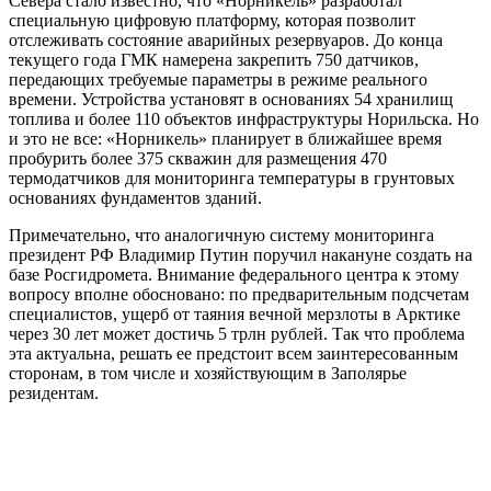
Севера стало известно, что «Норникель» разработал
специальную цифровую платформу, которая позволит
отслеживать состояние аварийных резервуаров. До конца
текущего года ГМК намерена закрепить 750 датчиков,
передающих требуемые параметры в режиме реального
времени. Устройства установят в основаниях 54 хранилищ
топлива и более 110 объектов инфраструктуры Норильска. Но
и это не все: «Норникель» планирует в ближайшее время
пробурить более 375 скважин для размещения 470
термодатчиков для мониторинга температуры в грунтовых
основаниях фундаментов зданий.
Примечательно, что аналогичную систему мониторинга
президент РФ Владимир Путин поручил накануне создать на
базе Росгидромета. Внимание федерального центра к этому
вопросу вполне обосновано: по предварительным подсчетам
специалистов, ущерб от таяния вечной мерзлоты в Арктике
через 30 лет может достичь 5 трлн рублей. Так что проблема
эта актуальна, решать ее предстоит всем заинтересованным
сторонам, в том числе и хозяйствующим в Заполярье
резидентам.