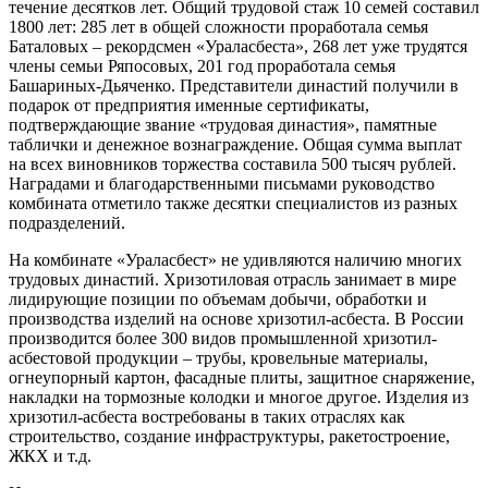
течение десятков лет. Общий трудовой стаж 10 семей составил
1800 лет: 285 лет в общей сложности проработала семья
Баталовых – рекордсмен «Ураласбеста», 268 лет уже трудятся
члены семьи Ряпосовых, 201 год проработала семья
Башариных-Дьяченко. Представители династий получили в
подарок от предприятия именные сертификаты,
подтверждающие звание «трудовая династия», памятные
таблички и денежное вознаграждение. Общая сумма выплат
на всех виновников торжества составила 500 тысяч рублей.
Наградами и благодарственными письмами руководство
комбината отметило также десятки специалистов из разных
подразделений.
На комбинате «Ураласбест» не удивляются наличию многих
трудовых династий. Хризотиловая отрасль занимает в мире
лидирующие позиции по объемам добычи, обработки и
производства изделий на основе хризотил-асбеста. В России
производится более 300 видов промышленной хризотил-
асбестовой продукции – трубы, кровельные материалы,
огнеупорный картон, фасадные плиты, защитное снаряжение,
накладки на тормозные колодки и многое другое. Изделия из
хризотил-асбеста востребованы в таких отраслях как
строительство, создание инфраструктуры, ракетостроение,
ЖКХ и т.д.