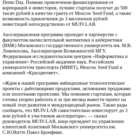
Demo Day. Помимо привлечения финансирования от
корпораций и инвесторов, лучшие стартапы получат до 500
тысяч рублей в качестве гранта от Moscow Seed Fund, а также
возможность привлечения до 3 миллионов рублей
инвестиций непосредственно от MUIV.LAB.
Акселерационная программа проходит в партнерстве с
факультетом вычислительной математики и кибернетики
(ВМК) Московского государственного университета им. М.В.
Ломоносова, Акселератором Возможностей МГУ,
Федеральным исследовательским центром «Информатика и
управление» Российской академии наук, Российским
университетом транспорта (МИИТ), Moscow Seed Fund и
компанией «Красцветмет».
«Ждем в нашей программе амбициозные технологические
проекты с работающими продуктами, активными продажами
или пилотными проектами. Мы поможем стартапам, которые
готовы упорно работать и за три месяца вывести проект на
новый этап развития и международный рынок. Также рады
сообщить, что MUIV.LAB самостоятельно инвестирует до 3
млн рублей в участников акселератора», — сказал
руководитель MUIV.LAB, вице-президент по управлению
клиентской политикой Московского университета им.
С.Ю.Витте Павел Бронфман.