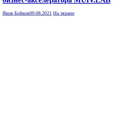
бизнес-акселератора MUIV.LAB
Яков Бойков
09.08.2021
На экране