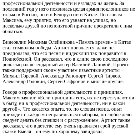
профессиональной деятельности и взглядах на жизнь. За
последний год у него появилась целая армия поклонников не
только в России, но и в Белоруссии и Китае. По словам
Максима, ему приятно, что его узнают на улицах, но
несколько друзей по непонятной причине прекратили с ним
общаться.
Видеоклип Максима Олейникова «Память времен» в Китае
стал символом победы. Артист признается: даже не
предполагал, что его песня и видеоклип так понравятся в
Поднебесной. Он рассказал, что в клипе свою последнюю
роль сыграл легендарный актер Василий Лановой. Проект
также поддержали своим участием известные артисты –
Михаил Горевой, Александр Рапопорт, Сергей Чирков,
Александр Головин, Сергей Сафронов и многие другие.
Говоря о профессиональной деятельности и принципах,
Максим заявил: «Если принципы есть, их не переступают ни
в быту, ни в профессиональной деятельности, ни в какой
другой». Что касается опыта, то, по словам певца, опыт
приходит с каждым неправильным выбором, но любое дело
следует делать без спешки и с рассуждением. Артист также
рассказал, что в детстве ему очень нравился герой русской
сказки Емеля – он ему по-хорошему завидовал.