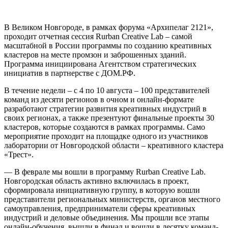
В Великом Новгороде, в рамках форума «Архипелаг 2121»,
проходит отчетная сессия Rurban Creative Lab – самой
масштабной в России программы по созданию креативных
кластеров на месте промзон и заброшенных зданий.
Программа инициирована Агентством стратегических
инициатив в партнерстве с ДОМ.РФ.
В течение недели – с 4 по 10 августа – 100 представителей
команд из десяти регионов в очном и онлайн-формате
разработают стратегии развития креативных индустрий в
своих регионах, а также презентуют финальные проекты 30
кластеров, которые создаются в рамках программы. Само
мероприятие проходит на площадке одного из участников
лаборатории от Новгородской области – креативного кластера
«Трест».
— В феврале мы вошли в программу Rurban Creative Lab.
Новгородская область активно включилась в проект,
сформировала инициативную группу, в которую вошли
представители региональных министерств, органов местного
самоуправления, предприниматели сферы креативных
индустрий и деловые объединения. Мы прошли все этапы
онлайн-обучения, вышли в финал и вошли в десятку команд-