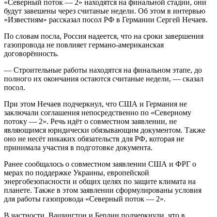
«Северный поток — 2» находятся на финальной стадии, они
будут завешены через считаные недели. Об этом в интервью
«Известиям» рассказал посол РФ в Германии Сергей Нечаев.
По словам посла, Россия надеется, что на сроки завершения
газопровода не повлияет германо-американская
договорённость.
— Строительные работы находятся на финальном этапе, до
полного их окончания остаются считаные недели, — сказал
посол.
При этом Нечаев подчеркнул, что США и Германия не
заключали соглашения непосредственно по «Северному
потоку — 2». Речь идёт о совместном заявлении, не
являющимся юридически обязывающим документом. Также
оно не несёт никаких обязательств для РФ, которая не
принимала участия в подготовке документа.
Ранее сообщалось о совместном заявлении США и ФРГ о
мерах по поддержке Украины, европейской
энергобезопасности и общих целях по защите климата на
планете. Также в этом заявлении сформулированы условия
для работы газопровода «Северный поток — 2».
В частности, Вашингтон и Берлин подчеркнули, что в