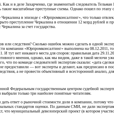
 Как и в деле Захарченко, где знаменитый следователь Тельман 
ть такие масштабные преступные схемы. Однако пошел по этапу о
еле Черкалина в эпизоде с «Юрпромконсалтинг», что только отвл
скрыто преступление Черкалина в отношении 12 млрд рублей и пр
Черкалина за счет государства.
ов или следствия? Сколько ошибок можно сделать в одной экспе
ти компании «Юрпромконсалтинг» выполнена на 08.12.2011, то ес
 И тут нет никакого места для споров: правильная дата 29.11.2
тивного мнения, однако, как мы видим, даже в такой мелочи уже
го, что по команде следователей экспертам сказали: «дата сделки
не предоставили — вот эксперты и делают, как предписано в по
едствия, а не провести объективный и всесторонний анализ, для
вленной Федеральным государственным центром судебной экспер
 выбрали только три наиболее понятные читателям.
 дать ответ о рыночной стоимости доли в компании, потому что
ральных стандартов оценки. По данным СМИ, не дали экспертам 
кт, что муниципальный девелоперский проект (в котором участ