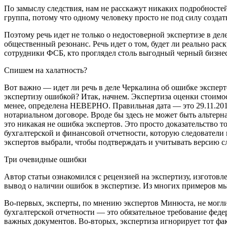
По замыслу следствия, нам не расскажут никаких подробностей.
группа, потому что одному человеку просто не под силу созда
Поэтому речь идет не только о недостоверной экспертизе в д
общественный резонанс. Речь идет о том, будет ли реально ра
сотрудники ФСБ, кто проглядел столь выгодный черный бизнес 
Спишем на халатность?
Вот важно — идет ли речь в деле Черкалина об ошибке эксперт
экспертизу ошибкой? Итак, начнем. Экспертиза оценки стоимос
менее, определена НЕВЕРНО. Правильная дата — это 29.11.2011.
нотариальном договоре. Вроде бы здесь не может быть альтерна
это никакая не ошибка экспертов. Это просто доказательство то
бухгалтерской и финансовой отчетности, которую следователи 
экспертов выбрали, чтобы подтверждать и учитывать версию сл
Три очевидные ошибки
Автор статьи ознакомился с рецензией на экспертизу, изгото
вывод о наличии ошибок в экспертизе. Из многих примеров мы
Во-первых, эксперты, по мнению экспертов Минюста, не могли
бухгалтерской отчетности — это обязательное требование феде
важных документов. Во-вторых, экспертиза игнорирует тот фа