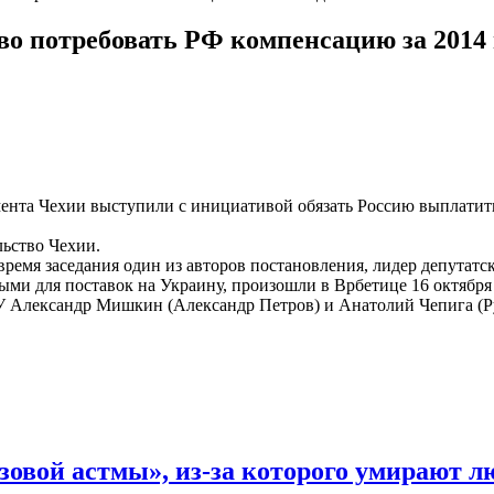
о потребовать РФ компенсацию за 2014 
амента Чехии выступили с инициативой обязать Россию выплатит
ьство Чехии.
время заседания один из авторов постановления, лидер депутат
ми для поставок на Украину, произошли в Врбетице 16 октября и
У Александр Мишкин (Александр Петров) и Анатолий Чепига (Р
зовой астмы», из-за которого умирают л