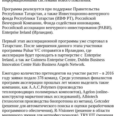
информационными системами нового поколения.
Программа реализуется при поддержке Правительства
Республики Татарстан, а также Инвестиционно-венчурного
фонда Республики Татарстан (ИВФ РТ), Российской
Венчурной Компании, Фонда содействия инновациям,
Российской ассоциации венчурного инвестирования (РАВИ),
Enterprise Ireland (Ирландия).
Первый этап акселерационной программы уже стартовал в
Татарстане. После завершения данного этапа участники
программы Pulsar VC отправятся в Ирландию, где
акселерация будет проходить в партнерстве с Enterprise
Ireland, а так же Guinness Enterprise Centre, Dublin Business
Innovation Centre Halo Business Angels Network.
Ежегодно количество претендентов на участие растет – в 2016
году заявки подало 378 команд. Среди успешных финалистов
программ акселерации прошлых лет можно выделить такие
компании, как A.A.C.Polymers (производство
теплопроводящих полимерных композитов), Agelon (online-
конструктор маркетинговых исследований), Albiotech
(технология производства биопротеина из метана), Getcoder
(решение для автоматического поиска и оценки разработчиков
программного обеспечения), R-Visioneer (решение в области
машинного зрения для непрофессионалов), TRY.FIT (решения