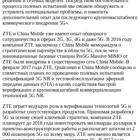
решений и сетевых моделей. Посредством обстоятельного
процесса полевых испытаний мы сможем обнаружить и
устранить потенциальные проблемы, и накопить
дополнительный опыт для последующего крупномасштабного
коммерческого внедрения 5G».
ZTE и China Mobile уже имеют опыт обширного
сотрудничества в сферах 2G, 3G, 4G и даже 5G. В 2016 году
компания ZTE заключила с China Mobile меморандум о
стратегическом партнёрстве в области 5G, после чего
инновационные базовые станции Pre5G Massive MIMO от
ZTE были внедрены в существующую сеть China Mobile. В
феврале 2017 года ZTE, Qualcomm и China Mobile сообщили о
совместных планах по проведению полевых испытаний
спецификаций 5G NR и тестовойэксплуатации эфирной
передачи данных (OTA) в целях содействия быстрой
верификации и крупномасштабной коммерциализации
технологий 5G NR.
ZTE играет ведущую роль в верификации технологий 5G и
разработке сопутствующих продуктов. Принимая разработку
5G за основу своей ключевой стратегии, компания ZTE
планирует до 2018 года инвестировать миллиарды долларов в
проектно-конструкторские работы и располагает штатом из 2
000 инженеров 5G по всему миру. ZTE неизменно является
самым рьяным сторонником стандартов 5G. В 2017 году