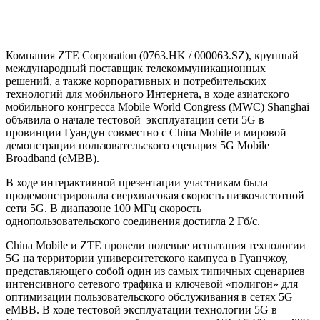
Компания ZTE Corporation (0763.HK / 000063.SZ), крупный
международный поставщик телекоммуникационных
решений, а также корпоративных и потребительских
технологий для мобильного Интернета, в ходе азиатского
мобильного конгресса Mobile World Congress (MWC) Shanghai
объявила о начале тестовой эксплуатации сети 5G в
провинции Гуандун совместно с China Mobile и мировой
демонстрации пользовательского сценария 5G Mobile
Broadband (eMBB).
В ходе интерактивной презентации участникам была
продемонстрировала сверхвысокая скорость низкочастотной
сети 5G. В диапазоне 100 МГц скорость
однопользовательского соединения достигла 2 Гб/с.
China Mobile и ZTE провели полевые испытания технологии
5G на территории университетского кампуса в Гуанчжоу,
представляющего собой один из самых типичных сценариев
интенсивного сетевого трафика и ключевой «полигон» для
оптимизации пользовательского обслуживания в сетях 5G
eMBB. В ходе тестовой эксплуатации технологии 5G в