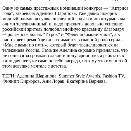
Одну из самых престижных номинаций конкурса — “Актриса
года”, завоевала Аделина Шарипова. Уже давно покорив
модный олимп, девушка последний год активно штурмовала
олимп телевизионный и, надо признать, довольно успешно:
российский зритель полюбил знойную красавицу благодаря
ее ролям в сериалах “Игрок” и “Фальшивомонетчики”, а в
настоящее время Аделина снимается в главной роли сериала
«Мне с вами по пути», который будет транслироваться на
телеканала Россия. Сама же Аделина скромно призналась, что
не гонится за громкой славой и популярностью, а работать в
кино для нее уже само по себе награда, потому что именно об
этом девушка мечтала с детства.
ТЕГИ: Аделина Шарипова, Summer Style Awards, Fashion TV,
Филипп Киркоров, Ани Лорак, Екатерина Варнава,