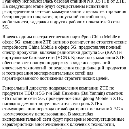
Гуанчжоу использовалась базовая станция NR 3,5 ГГц от ZTE.
На следующем этапе будут осуществлены испытания
распределённой сетевой коммуникации с целью тестирования
беспроводного покрытия, пропускной способности,
мобильности, задержки и других рабочих показателей сети
5G.
Являясь одним из стратегических партнёров China Mobile в
сфере 5G, компания ZTE активно реагирует на стратегические
потребности China Mobile в сфере 5G, предоставляя полный
спектр продуктов, включая радиоточки доступа 5G (RAN) и
виртуальные базовые сети (VCN). Кроме того, компания ZTE
обеспечивает полную поддержку в ходе исследований
ключевых технологий, определения спецификаций продуктов
и тестирования экспериментальных сетей для
гарантированного достижения стратегических целей.
Генеральный директор подразделения компании ZTE по
продуктам TDD и 5G г-н Бай Яньминь (Bai Yanmin) отметил:
«Испытание сети 5G, проведённое Guangdong Mobile и ZTE,
наглядно демонстрирует значительную роль ZTEв
стимулировании перехода от лабораторных испытаний 5G к
коммерческому использованию. В масштабах
экспериментальной сети будут проверены эксплуатационные
характеристики многочисленных ключевых технологий,