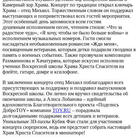
Камерный хор Храма. Концерт по традиции открыл ключарь
Храма – отец Михаил. Торжественным словом он поддержал
выступающих и поприветствовал всех гостей мероприятия.
Этот особенный день запомнился всем гостям
душевным исполнением песен, чтением стихов: «Что за
радостное чудо», «Я хочу, чтобы не было больше войны» и
исполнением музыкальных номеров. Гости смогли
насладиться необыкновенным романсом «Жди меня»,
посвященным ветеранам, которым детки подарили гвоздики в
память о военных событиях. Также прозвучали композиции
Рахманинова и Хачатуряна, которые искусно исполнили
ученики Воскресной школы Храма Христа Спасителя на
флейте, гитаре, домре и ксилофоне.
В заключении концерта отец Михаил поблагодарил всех
присутствующих за поддержку и поздравил выпускников
Воскресной школы. Он лично им вручил свидетельства об
окончании школы, а Алиса Лобанова – идейный
вдохновитель Благотворительного проекта «Поделись
ДоброTOY» компании
TOY.RU
– порадовала
долгожданными подарками всех детишек и ветеранов.
Уникальные 3D-пазлы Кубик Фан стали для участников
концерта сюрпризом, ведь им предстоит собрать настоящий
Храм Христа Спасителя в миниатюре!