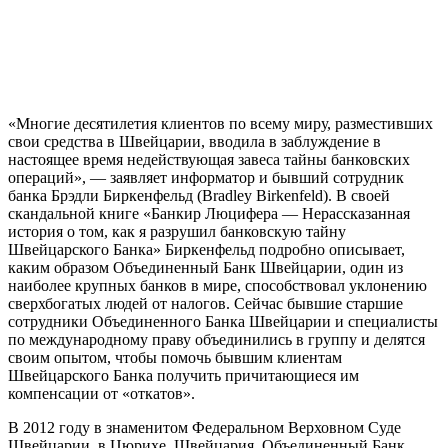
«Многие десятилетия клиентов по всему миру, разместивших
свои средства в Швейцарии, вводила в заблуждение в
настоящее время недействующая завеса тайны банковских
операций», — заявляет информатор и бывший сотрудник
банка Брэдли Биркенфельд (Bradley Birkenfeld). В своей
скандальной книге «Банкир Люцифера — Нерассказанная
история о том, как я разрушил банковскую тайну
Швейцарского Банка» Биркенфельд подробно описывает,
каким образом Объединенный Банк Швейцарии, один из
наиболее крупных банков в мире, способствовал уклонению
сверхбогатых людей от налогов. Сейчас бывшие старшие
сотрудники Объединенного Банка Швейцарии и специалисты
по международному праву объединились в группу и делятся
своим опытом, чтобы помочь бывшим клиентам
Швейцарского Банка получить причитающиеся им
компенсации от «откатов».
В 2012 году в знаменитом Федеральном Верховном Суде
Швейцарии, в Цюрихе, Швейцария, Объединенный Банк