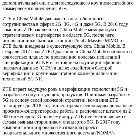
дополнительный опыт для последующего крупномасштабного
коммерческого внедрения 5G».
ZTE и China Mobile уже имеют опыт обширного
сотрудничества в сферах 2G, 3G, 4G и даже 5G. В 2016 году
компания ZTE заключила с China Mobile меморандум о
стратегическом партнёрстве в области 5G, после чего
инновационные базовые станции Pre5G Massive MIMO от
ZTE были внедрены в существующую сеть China Mobile. В
феврале 2017 года ZTE, Qualcomm и China Mobile сообщили о
совместных планах по проведению полевых испытаний
спецификаций 5G NR и тестовойэксплуатации эфирной
передачи данных (OTA) в целях содействия быстрой
верификации и крупномасштабной коммерциализации
технологий 5G NR.
ZTE играет ведущую роль в верификации технологий 5G и
разработке сопутствующих продуктов. Принимая разработку
5G за основу своей ключевой стратегии, компания ZTE
планирует до 2018 года инвестировать миллиарды долларов в
проектно-конструкторские работы и располагает штатом из 2
000 инженеров 5G по всему миру. ZTE неизменно является
самым рьяным сторонником стандартов 5G. В 2017 году
компания инициировала и возглавила проект
неортогонального множественного доступа (NOMA),