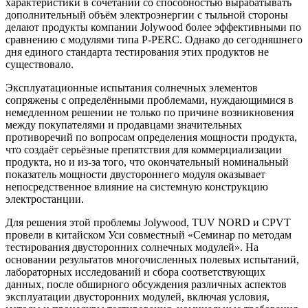
характеристики в сочетании со способностью вырабатывать
дополнительный объём электроэнергии с тыльной стороны
делают продукты компании Jolywood более эффективными по
сравнению с модулями типа P-PERC. Однако до сегодняшнего
дня единого стандарта тестирования этих продуктов не
существовало.
Эксплуатационные испытания солнечных элементов
сопряжены с определёнными проблемами, нуждающимися в
немедленном решении не только по причине возникновения
между покупателями и продавцами значительных
противоречий по вопросам определения мощности продукта,
что создаёт серьёзные препятствия для коммерциализации
продукта, но и из-за того, что окончательный номинальный
показатель мощности двустороннего модуля оказывает
непосредственное влияние на системную конструкцию
электростанции.
Для решения этой проблемы Jolywood, TUV NORD и CPVT
провели в китайском Уси совместный «Сeминар по методам
тестирования двусторонних солнечных модулей». На
основании результатов многочисленных полевых испытаний,
лабораторных исследований и сбора соответствующих
данных, после обширного обсуждения различных аспектов
эксплуатации двусторонних модулей, включая условия,