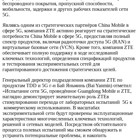
беспроводного покрытия, пропускной способности,
мобильности, задержки и других рабочих показателей сети
5G.
Являясь одним из стратегических партнёров China Mobile в
сфере 5G, компания ZTE активно реагирует на стратегические
потребности China Mobile в сфере 5G, предоставляя полный
спектр продуктов, включая радиоточки доступа 5G (RAN) и
виртуальные базовые сети (VCN). Кроме того, компания ZTE
обеспечивает полную поддержку в ходе исследований
ключевых технологий, определения спецификаций продуктов
и тестирования экспериментальных сетей для
гарантированного достижения стратегических целей.
Генеральный директор подразделения компании ZTE по
продуктам TDD и 5G г-н Бай Яньминь (Bai Yanmin) отметил:
«Испытание сети 5G, проведённое Guangdong Mobile и ZTE,
наглядно демонстрирует значительную роль ZTEв
стимулировании перехода от лабораторных испытаний 5G к
коммерческому использованию. В масштабах
экспериментальной сети будут проверены эксплуатационные
характеристики многочисленных ключевых технологий,
решений и сетевых моделей. Посредством обстоятельного
процесса полевых испытаний мы сможем обнаружить и
устранить потенциальные проблемы, и накопить