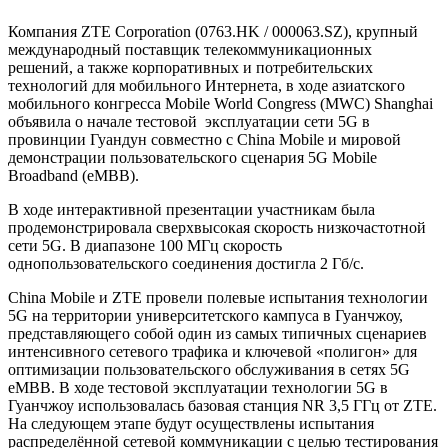
Компания ZTE Corporation (0763.HK / 000063.SZ), крупный
международный поставщик телекоммуникационных
решений, а также корпоративных и потребительских
технологий для мобильного Интернета, в ходе азиатского
мобильного конгресса Mobile World Congress (MWC) Shanghai
объявила о начале тестовой эксплуатации сети 5G в
провинции Гуандун совместно с China Mobile и мировой
демонстрации пользовательского сценария 5G Mobile
Broadband (eMBB).
В ходе интерактивной презентации участникам была
продемонстрировала сверхвысокая скорость низкочастотной
сети 5G. В диапазоне 100 МГц скорость
однопользовательского соединения достигла 2 Гб/с.
China Mobile и ZTE провели полевые испытания технологии
5G на территории университетского кампуса в Гуанчжоу,
представляющего собой один из самых типичных сценариев
интенсивного сетевого трафика и ключевой «полигон» для
оптимизации пользовательского обслуживания в сетях 5G
eMBB. В ходе тестовой эксплуатации технологии 5G в
Гуанчжоу использовалась базовая станция NR 3,5 ГГц от ZTE.
На следующем этапе будут осуществлены испытания
распределённой сетевой коммуникации с целью тестирования