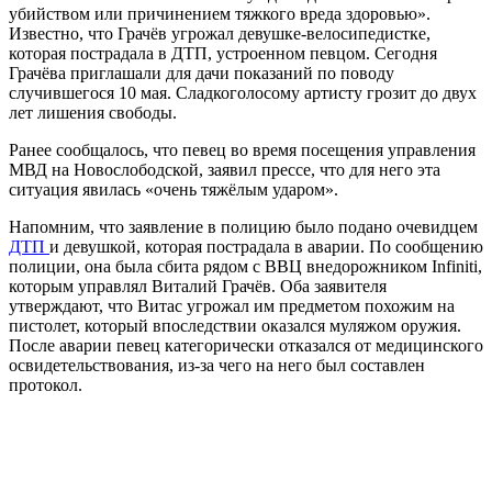
убийством или причинением тяжкого вреда здоровью».
Известно, что Грачёв угрожал девушке-велосипедистке,
которая пострадала в ДТП, устроенном певцом. Сегодня
Грачёва приглашали для дачи показаний по поводу
случившегося 10 мая. Сладкоголосому артисту грозит до двух
лет лишения свободы.
Ранее сообщалось, что певец во время посещения управления
МВД на Новослободской, заявил прессе, что для него эта
ситуация явилась «очень тяжёлым ударом».
Напомним, что заявление в полицию было подано очевидцем
ДТП
и девушкой, которая пострадала в аварии. По сообщению
полиции, она была сбита рядом с ВВЦ внедорожником Infiniti,
которым управлял Виталий Грачёв. Оба заявителя
утверждают, что Витас угрожал им предметом похожим на
пистолет, который впоследствии оказался муляжом оружия.
После аварии певец категорически отказался от медицинского
освидетельствования, из-за чего на него был составлен
протокол.