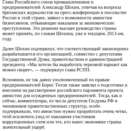
Глава Российского союза промышленников и
предпринимателей Александр Шохин, отвечая на вопросы
британских журналистов на пресс-конференции в посольстве
России в этой стране, заявил о возможности амнистии
бизнесменов, отбывающие наказания за экономические
преступления. Это решение высшее руководство страны
может принять, по словам Шохина, уже в текущем, 2013-ом,
году.
Далее Шохин подчеркнул, что соответствующий законопроект
разрабатывается его организацией, совместно с депутатами
Государственной Думы, правительством и администрацией
президента. «Мы хотели бы выработать черновой вариант как
можно скорее», — подчеркнул глава РСПП.
Вспомним, не так давно уполномоченный по правам
предпринимателей Борис Титов также заявлял о подготовке и
внесении на рассмотрение российского парламента проекта
амнистии для осужденных предпринимателей. Тогда, как и
сейчас, комментаторы, из числа депутатов Госдумы РФ и
чиновников правительственных структур, особо
подчеркивали, что амнистию нужно проработать очень четко,
чтоб исключить уход от наказания участников
коррупционных схем или тех, кто нанес экономике страны
значительный ущерб.