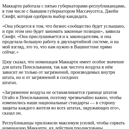
Маккарти работала с пятью губернаторами-республиканцами,
в том числе с бывшим губернатором Массачусетса, Джейн
Свифт, которая одобрила выбор кандидата.
«Она убедится в том, что бизнес-сообщество будет услышано,
и при этом оно будет занимать законные позиции», заявила
Свифт. «Она прислушивается и к законодателям, и она
проделала большую работу в двухпартийной системе, и на
мой взгляд, это то, что нам нужно в Вашингтоне прямо
сейчас.»
Цзоу сказал, что номинация Маккарти имеет особое значение
для штата Пенсильвания, так как чистота воздуха в нём
зависит не только от загрязнений, производимых внутри
штата, но и от загрязнений в соседних
штатах.
«Загрязнение воздуха не останавливается границе штатов
Огайо и Пенсильвания, поэтому чрезвычайно важно, чтобы
изменились наши национальные стандарты — в сторону
защиты каждого жителя во всех штатах, окружающих его»,
сказал он.
Республиканцы приложили максимум усилий, чтобы сорвать
номинацию Маккарти, их действия продиктованы