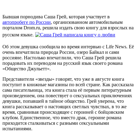
Бывшая порнодива Саша Грей, которая участвует в
автопробеге по России
, организованном автомобильным
порталом Drom.ru, решила издать свою книгу для взрослых на
русском языке.
Об этом девушка сообщила во время интервью с Life News. Её
очень впечатлила природа России, озеро Байкал и сами
россияне. Настолько впечатлили, что Саша Грей решила
порадовать их переводом на русский язык своего романа
«Общество Джульетт».
Представители «звезды» говорят, что уже в августе книга
поступит в книжные магазины по всей стране. Как рассказала
сама писательница, эта книга стала её первым литературным
произведением, она повествует о сексуальных приключениях
девушки, попавшей в тайное общество. Грей уверена, что
книга рассказывает о настоящих светлых чувствах, в то же
время, сравнивая происходящее с героиней с бойцовским
клубом. Единственное, что вместо драк, героине романа
приходится сталкиваться с разными сексуальными
испытаниями.