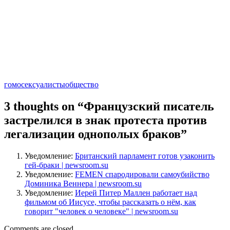
гомосексуалисты
общество
3 thoughts on “
Французский писатель
застрелился в знак протеста против
легализации однополых браков
”
Уведомление:
Британский парламент готов узаконить
гей-браки | newsroom.su
Уведомление:
FEMEN спародировали самоубийство
Доминика Веннера | newsroom.su
Уведомление:
Иерей Питер Маллен работает над
фильмом об Иисусе, чтобы рассказать о нём, как
говорит "человек о человеке" | newsroom.su
Comments are closed.