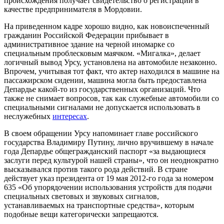
происхождения получает свидетельство о регистрации в
качестве предпринимателя в Мордовии.
На приведенном кадре хорошо видно, как новоиспеченный
гражданин Российской Федерации прибывает в
административное здание на черной иномарке со
специальным проблесковым маячком. «Мигалка», делает
логичный вывод Урсу, установлена на автомобиле незаконно.
Впрочем, учитывая тот факт, что актер находился в машине на
пассажирском сидении, машина могла быть предоставлена
Депардье какой-то из государственных организаций. Что
также не снимает вопросов, так как служебные автомобили со
специальными сигналами не допускается использовать в
неслужебных
интересах
.
В своем обращении Урсу напоминает главе российского
государства Владимиру Путину, лично вручившему в начале
года Депардье общегражданский паспорт «за выдающиеся
заслуги перед культурой нашей страны», что он неоднократно
высказывался против такого рода действий. В стране
действует указ президента от 19 мая 2012-го года за номером
635 «Об упорядочении использования устройств для подачи
специальных световых и звуковых сигналов,
устанавливаемых на транспортные средства», которым
подобные вещи категорически запрещаются.