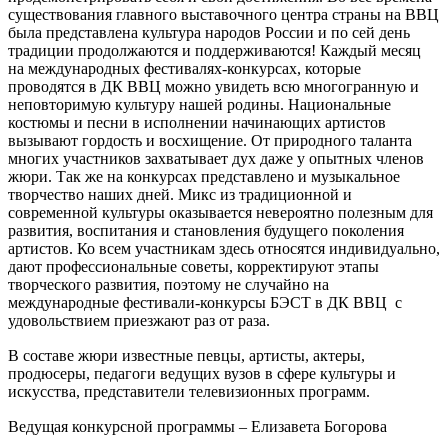
существования главного выставочного центра страны на ВВЦ
была представлена культура народов России и по сей день
традиции продолжаются и поддерживаются! Каждый месяц
на международных фестивалях-конкурсах, которые
проводятся в ДК ВВЦ можно увидеть всю многогранную и
неповторимую культуру нашей родины. Национальные
костюмы и песни в исполнении начинающих артистов
вызывают гордость и восхищение. От природного таланта
многих участников захватывает дух даже у опытных членов
жюри. Так же на конкурсах представлено и музыкальное
творчество наших дней. Микс из традиционной и
современной культуры оказывается невероятно полезным для
развития, воспитания и становления будущего поколения
артистов. Ко всем участникам здесь относятся индивидуально,
дают профессиональные советы, корректируют этапы
творческого развития, поэтому не случайно на
международные фестивали-конкурсы БЭСТ в ДК ВВЦ с
удовольствием приезжают раз от раза.
В составе жюри известные певцы, артисты, актеры,
продюсеры, педагоги ведущих вузов в сфере культуры и
искусства, представители телевизионных программ.
Ведущая конкурсной программы – Елизавета Богорова