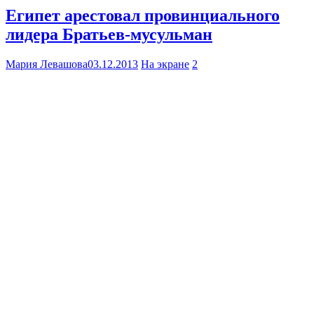
Египет арестовал провинциального
лидера Братьев-мусульман
Мария Левашова
03.12.2013
На экране
2