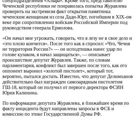
спецподразделения «Альфа». Кроме того, представителю
Чеченской республики не понравилась попытка Журавлева
проверить на экстремизм факт открытия памятника
чеченским женщинам из села Дади-Юрт, погибшим в XIX-ом
веке при сопротивлении войскам Российской Империи под
руководством генерала Ермолова.
«Он начал мне угрожать, говорить, что я лезу не в свое дело и
«это плохо кончится». После того как я спросил: «Что, Чечня
не территория России?» — он исподтишка нанес удар по
голове кулаком, я начал защищаться», — описывает
происшествие депутат Журавлев. Также, по словам
парламентария, конфликт был завершен после того, как его
оппонент выронил «золотой пистолет», который тот,
вероятно, пытался достать. Известно, что депутат Делимханов
действительно был награжден самозарядным пистолетом
ГШ-18, который он получил от первого директора ФСИН
Юрия Калинина.
По информации депутата Журавлева, в ближайшее время по
факту инцидента будут направлены запросы в ФСБ и
комиссию по этике Государственной Думы РФ.