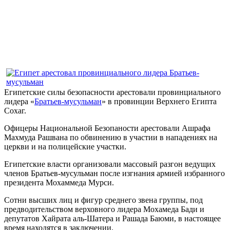
Египетские силы безопасности арестовали провинциального
лидера «
Братьев-мусульман
» в провинции Верхнего Египта
Сохаг.
Офицеры Национальной Безопаности арестовали Ашрафа
Махмуда Рашвана по обвинению в участии в нападениях на
церкви и на полицейские участки.
Египетские власти организовали массовый разгон ведущих
членов Братьев-мусульман после изгнания армией избранного
президента Мохаммеда Мурси.
Сотни высших лиц и фигур среднего звена группы, под
предводительством верховного лидера Мохамеда Бади и
депутатов Хайрата аль-Шатера и Рашада Баюми, в настоящее
время находятся в заключении.