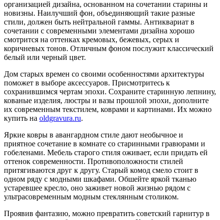
организацией дизайна, основанном на сочетании старины и
новизны. Наилучший фон, объединяющий такие разные
стили, должен быть нейтральной гаммы. Антиквариат в
сочетании с современными элементами дизайна хорошо
смотрится на оттенках кремовых, бежевых, серых и
коричневых тонов. Отличным фоном послужит классический
белый или черный цвет.
Дом старых времен со своими особенностями архитектуры
поможет в выборе аксессуаров. Присмотритесь к
сохранившимся чертам эпохи. Сохраните старинную лепнину,
кованые изделия, люстры и вазы прошлой эпохи, дополните
их современным текстилем, коврами и картинами. Их можно
купить на
oldgravura.ru
.
Яркие ковры в авангардном стиле дают необычное и
приятное сочетание в комнате со старинными гравюрами и
гобеленами. Мебель старого стиля оживает, если придать ей
оттенок современности. Противоположности стилей
притягиваются друг к другу. Старый комод смело стоит в
одном ряду с модными шкафами. Обшейте яркой тканью
устаревшее кресло, оно заживет новой жизнью рядом с
ультрасовременным модным стеклянным столиком.
Проявив фантазию, можно превратить советский гарнитур в