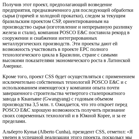
Получив этот проект, предполагающий возведение
предприятия, предназначенного для последующей обработки
сырья (горячей и холодной прокатки), следом за текущим
бразильским проектом CSP, ориентированным на
производство сырья (изготовление и непрерывную разливку
железа и стали), компания POSCO E&C поставила рекорд в
сооружении и снабжении интегрированных
металлургических производств. Эти проекты дают ей
возможность участвовать в проекте EPC полного
технологического цикла в Бразилии, стране с самыми
высокими показателями экономического роста в Латинской
Америке.
Кроме того, проект CSS будет осуществляться с применением
исключительно собственных технологий POSCO E&C и с
использованием имеющегося у компании опыта почти
завершенного строительства четвертого сталепрокатного
завода в Кванъяне (Gwangyang) с годовым объемом
производства 3,5 млн. т. Ожидается, что это откроет перед
POSCO E&C хорошую возможность получить признание
своих современных технологий и в Южной Корее, и за ее
пределами.
Альберто Кунья (Alberto Cunha), президент CSS, отметил: «Я
уверен в успешной реализации этого проекта, поскольку мы