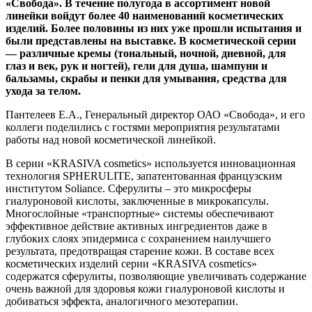
«Свобода». В течение полугода в ассортимент новой
линейки войдут более 40 наименований косметических
изделий. Более половины из них уже прошли испытания и
были представлены на выставке. В косметической серии
— различные кремы (тональный, ночной, дневной, для
глаз и век, рук и ногтей), гели для душа, шампуни и
бальзамы, скрабы и пенки для умывания, средства для
ухода за телом.
Пантелеев Е.А., Генеральный директор ОАО «Свобода», и его
коллеги поделились с гостями мероприятия результатами
работы над новой косметической линейкой.
В серии «KRASIVA cosmetics» используется инновационная
технология SPHERULITE, запатентованная французским
институтом Soliance. Сферулиты – это микросферы
гиалуроновой кислоты, заключенные в микрокапсулы.
Многослойные «транспортные» системы обеспечивают
эффективное действие активных ингредиентов даже в
глубоких слоях эпидермиса с сохранением наилучшего
результата, предотвращая старение кожи. В составе всех
косметических изделий серии «KRASIVA cosmetics»
содержатся сферулиты, позволяющие увеличивать содержание
очень важной для здоровья кожи гиалуроновой кислоты и
добиваться эффекта, аналогичного мезотерапии.