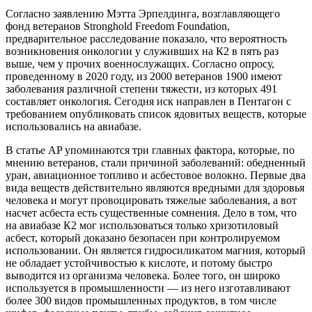
Согласно заявлению Мэтта Эрпелдинга, возглавляющего
фонд ветеранов Stronghold Freedom Foundation,
предварительное расследование показало, что вероятность
возникновения онкологии у служивших на К2 в пять раз
выше, чем у прочих военнослужащих. Согласно опросу,
проведенному в 2020 году, из 2000 ветеранов 1900 имеют
заболевания различной степени тяжести, из которых 491
составляет онкология. Сегодня иск направлен в Пентагон с
требованием опубликовать список ядовитых веществ, которые
использовались на авиабазе.
В статье AP упоминаются три главных фактора, которые, по
мнению ветеранов, стали причиной заболеваний: обедненный
уран, авиационное топливо и асбестовое волокно. Первые два
вида веществ действительно являются вредными для здоровья
человека и могут провоцировать тяжелые заболевания, а вот
насчет асбеста есть существенные сомнения. Дело в том, что
на авиабазе К2 мог использоваться только хризотиловый
асбест, который доказано безопасен при контролируемом
использовании. Он является гидросиликатом магния, который
не обладает устойчивостью к кислоте, и потому быстро
выводится из организма человека. Более того, он широко
используется в промышленности — из него изготавливают
более 300 видов промышленных продуктов, в том числе