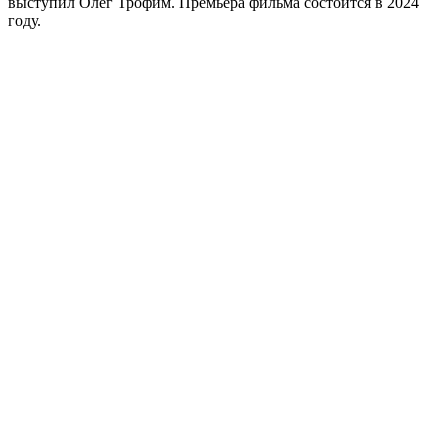
выступил Олег Трофим. Премьера фильма состоится в 2024
году.