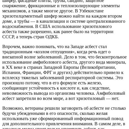
шифер, фасадные плиты, трубы, сайдинг, защитное
снаряжение, фрикционные и теплоизолирующие элементы
механизмов, а также многое другое. В Узбекистане
хризотилцементный шифер можно найти на каждом втором
доме, а трубы — в канализации и системе централизованного
водоснабжения. В США использование хризотилового
асбеста также разрешено, как ранее было на территории
СССР, а теперь стран ОДКБ.
Впрочем, важно понимать, что на Западе асбест стал
традиционным «козлом отпущения», когда речь идет о
внезапной волне заболеваний. Дело в том, что бесконтрольное
использование амфиболового асбеста, другого вида минерала,
в XX веке в странах Западной Европы (Великобритании,
Испании, Франции, ФРГ и других) действительно привело к
всплеску тяжелых заболеваний респираторной системы. Это
произошло потому, что в его формуле есть железо,
сообщающее устойчивость к кислоте и, как следствие,
невозможность вывода из организма человека. Амфиболовый
асбест запретили во всем мире, а вот хризотиловый — нет.
Возможно, ветераны решили заговорить об асбесте не столько
будучи убежденными в его опасности, сколько желая
использовать уже сформированный информационный повод
для дополнительного привлечения внимания. В самом деле, в
западных медиа стоит только упомянуть асбест, как