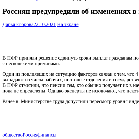
Россиян предупредили об изменениях в
Дарья Егорова
22.10.2021
На экране
В ПФР приняли решение сдвинуть сроки выплат гражданам ноябр
с несколькими причинами.
Один из повлиявших на ситуацию факторов связан с тем, что 4
выпадают из числа рабочих, почтовые отделения и государстве
В ПФР отметили, что пенсии тем, кто обычно получает их в н
пока не определены. Однако эксперты не исключают, что некот
Ранее в Министерстве труда допустили пересмотр уровня инде
общество
Россия
финансы