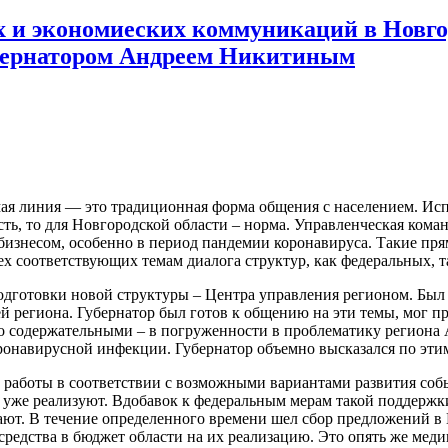
х и экономиеских коммуникаций в Новго
бернатором Андреем Никитиным
я линия — это традиционная форма общения с населением. Испо
сть, то для Новгородской области – норма. Управленческая ком
 бизнесом, особенно в период пандемии коронавируса. Такие п
ех соответствующих темам диалога структур, как федеральных, т
дготовки новой структуры – Центра управления регионом. Был 
й региона. Губернатор был готов к общению на эти темы, мог п
но содержательными – в погруженности в проблематику регион
онавирусной инфекции. Губернатор объемно высказался по этим
 работы в соответствии с возможными вариантами развития соб
ер уже реализуют. Вдобавок к федеральным мерам такой поддерж
ют. В течение определенного времени шел сбор предложений в 
редства в бюджет области на их реализацию. Это опять же ме