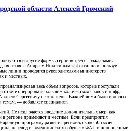
родской области Алексей Громский
льзуются и другие формы, серии встреч с гражданами,
анда во главе с Андреем Никитиным эффективно использует
рямые линии проводятся руководителями министерств
ак и местных.
проанализирован весь объем вопросов, которые поступали
ри ответе оперировать большим количеством сроков и цифр,
а Андрею Сергеевичу не откажешь. Важнейшими были вопросы
 темам, — добавляет специалист.
ытий. Не исключается введение дополнительных мер, как
ки в регионе применяют и местные. Если предприятия
Народную программу развития региона, около 50 тысяч
дицина, перевод из «медицинских избушек» ФАП в полноценные