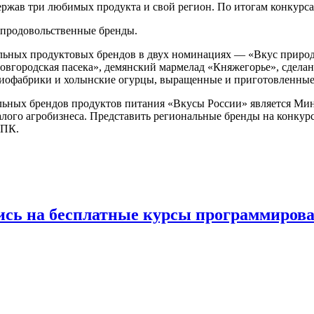
держав три любимых продукта и свой регион. По итогам конкурс
 продовольственные бренды.
альных продуктовых брендов в двух номинациях — «Вкус природ
Новгородская пасека», демянский мармелад «Княжегорье», сдел
биофабрики и холынские огурцы, выращенные и приготовленные 
ьных брендов продуктов питания «Вкусы России» является Мини
ого агробизнеса. Представить региональные бренды на конкурс
АПК.
пись на бесплатные курсы программиров