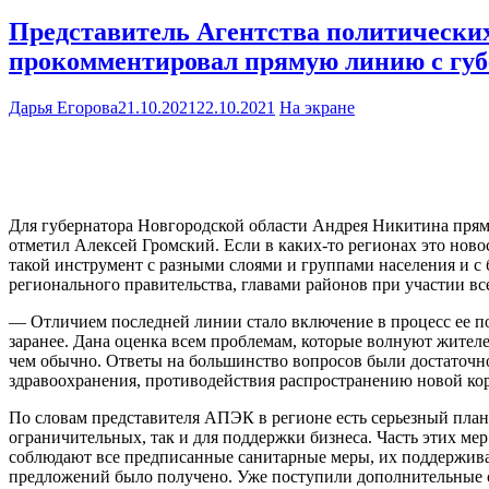
Представитель Агентства политически
прокомментировал прямую линию с гу
Дарья Егорова
21.10.2021
22.10.2021
На экране
Для губернатора Новгородской области Андрея Никитина пряма
отметил Алексей Громский. Если в каких-то регионах это ново
такой инструмент с разными слоями и группами населения и с
регионального правительства, главами районов при участии вс
— Отличием последней линии стало включение в процесс ее по
заранее. Дана оценка всем проблемам, которые волнуют жителе
чем обычно. Ответы на большинство вопросов были достаточ
здравоохранения, противодействия распространению новой кор
По словам представителя АПЭК в регионе есть серьезный план
ограничительных, так и для поддержки бизнеса. Часть этих м
соблюдают все предписанные санитарные меры, их поддержива
предложений было получено. Уже поступили дополнительные с