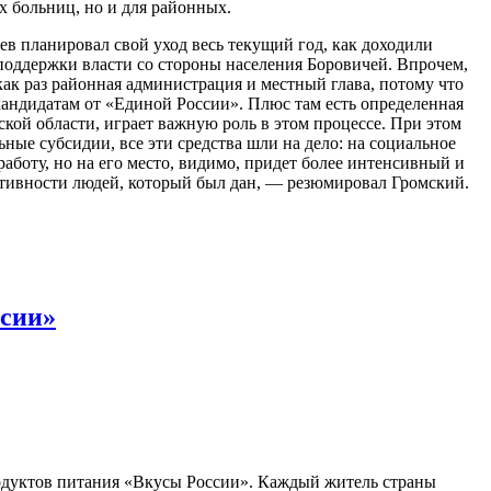
х больниц, но и для районных.
ев планировал свой уход весь текущий год, как доходили
 поддержки власти со стороны населения Боровичей. Впрочем,
как раз районная администрация и местный глава, потому что
кандидатам от «Единой России». Плюс там есть определенная
ой области, играет важную роль в этом процессе. При этом
ные субсидии, все эти средства шли на дело: на социальное
боту, но на его место, видимо, придет более интенсивный и
активности людей, который был дан, — резюмировал Громский.
ссии»
родуктов питания «Вкусы России». Каждый житель страны