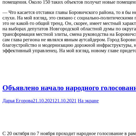
помещения. Около 150 таких объектов получат новые помещени
— Что касается отставки главы Боровичского района, то я бы н
слухи. На мой взгляд, это связано с социально-политическим
это не какой-то общий тренд. Он, скорее, имеет местный харак
на выборах депутатов Новгородской областной думы по округа
трансформация местной элиты, смена руководства на Боровичс
сам глава региона не являлся явным аутсайдером. Город Боров
благоустройство и модернизацию дорожной инфраструктуры, нап
эффективный управленец. На мой взгляд, новому главе придет
Объявлено начало народного голосован
Дарья Егорова
21.10.2021
21.10.2021
На экране
С 20 октября по 7 ноября проходит народное голосование в р