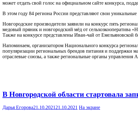
может отдать свой голос на официальном сайте конкурса, под
В этом году 84 региона России представляют свои уникальные
Новгородские производители заявили на конкурс пять регион
медовый пряник и новгородский мёд от сельхозкооператива «
Также на конкурсе представлены Иван-чай от Емельяновской 
Напоминаем, организатором Национального конкурса регионал
популяризации региональных брендов питания и поддержки мал
отраслевые союзы, а также региональные органы управления 
В Новгородской области стартовала за
Дарья Егорова
21.10.2021
21.10.2021
На экране