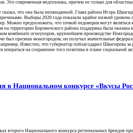
я. Это современная медтехника, причем не только для областны
е сказал, что она была неожиданной. Глава района Игорь Швагир
и причинами. Выборы 2020 года показали крайне низкий уровень
тер. Можно предположить, что точкой недоверия могут являться 
м на территории Боровичского района поддержка была оказана 
ком комбинате огнеупоров, крупнейшем производстве Новгородск
ичи был признан моногородом, он получал значительные федераль
ример. Известно, что губернатор поблагодарил Швагирева за ра
ся опираться на сохранение того позитива в плане социальной 
ия в Национальном конкурсе «Вкусы Ро
амках второго Национального конкурса региональных брендов п