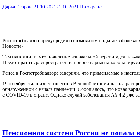
Дарья Егорова
21.10.2021
21.10.2021
На экране
Роспотребнадзор предупредил о возможном подъеме заболеваем
Новости».
Там напомнили, что появление изначальной версии «дельта»-ва
Предотвратить распространение нового варианта коронавируса 
Ранее в Роспотребнадзоре заверили, что применяемые в насто
19 октября стало известно, что в Великобритании начала расп
обнаруженной с начала пандемии. Сообщалось, что новая вариа
с COVID-19 в стране. Однако случай заболевания AY.4.2 уже з
Пенсионная система России не попала 