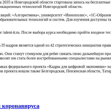
 2035 в Новгородской области стартовала запись на бесплатны
икационных технологий Новгородской области.
изаций: «Алгоритмика», университет «Иннополис», «1С-Образо
разовательных технологий и систем. Для изучения доступны так
е: talent-it.ru. После выбора курса необходимо пройти входное 
T-кадров является одной из 42 стратегических инициатив прав
. Они станут стимулом для ребят связать свою дальнейшую проф
зволят им стать более востребованными специалистами на рынке
мках федерального проекта «Кадры для цифровой экономики» 
ов проекта вошли также Белгородская, Пензенская области, Тат
 коронавируса