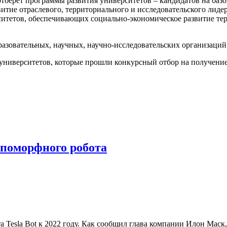
тберёт программы развития университетов – кандидатов на базо
витие отраслевого, территориального и исследовательского лиде
итетов, обеспечивающих социально-экономическое развитие тер
разовательных, научных, научно-исследовательских организаций
университетов, которые прошли конкурсный отбор на получение 
опоморфного робота
 Tesla Bot к 2022 году. Как сообщил глава компании Илон Маск