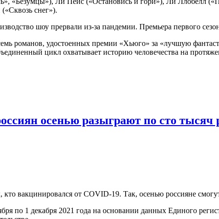
», «Безумцы»), Ли Пейс («Остановись и гори»), Ли Ллобелл («
(«Сквозь снег»).
оизводство шоу прервали из-за пандемии. Премьера первого сезон
семь романов, удостоенных премии «Хьюго» за «лучшую фантас
ъединенный цикл охватывает историю человечества на протяжени
оссиян осенью разыграют по сто тысяч 
 кто вакцинировался от COVID-19. Так, осенью россияне смогут
тября по 1 декабря 2021 года на основании данных Единого рег