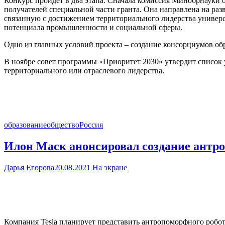
Конкурс пройдет в два этапа. Сначала комиссия Минобрнауки о
получателей специальной части гранта. Она направлена на раз
связанную с достижением территориального лидерства универс
потенциала промышленности и социальной сферы.
Одно из главных условий проекта – создание консорциумов об
В ноябре совет программы «Приоритет 2030» утвердит список 
территориального или отраслевого лидерства.
образование
общество
Россия
Илон Маск анонсировал создание антр
Дарья Егорова
20.08.2021
На экране
Компания Tesla планирует представить антропоморфного робота