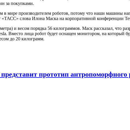
зин за покупками.
шим в мире производителем роботов, потому что наши машины н
т «ТАСС» слова Илона Маска на корпоративной конференции Tes
метра) и весом порядка 56 килограммов. Маск рассказал, что ра
sla. Вместо лица робот будет оснащен монитором, на который бу
есом до 20 килограмм.
ду представит прототип антропоморфного 