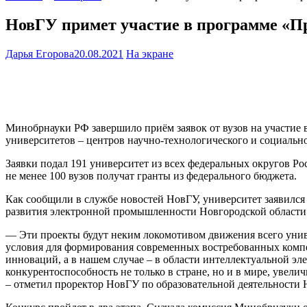
НовГУ примет участие в программе «П
Дарья Егорова
20.08.2021
На экране
Минобрнауки РФ завершило приём заявок от вузов на участие 
университетов – центров научно-технологического и социальн
Заявки подал 191 университет из всех федеральных округов Р
не менее 100 вузов получат гранты из федерального бюджета.
Как сообщили в службе новостей НовГУ, университет заявился 
развития электронной промышленности Новгородской области»
— Эти проекты будут неким локомотивом движения всего унив
условия для формирования современных востребованных компет
инноваций, а в нашем случае – в области интеллектуальной э
конкурентоспособность не только в стране, но и в мире, увел
– отметил проректор НовГУ по образовательной деятельности