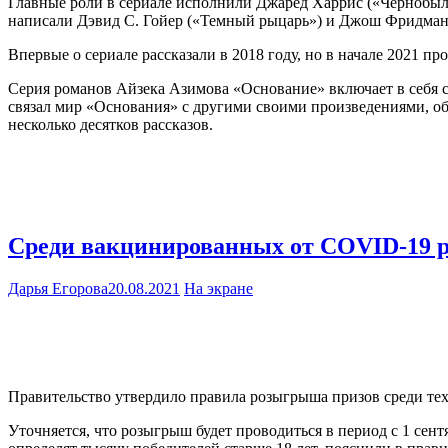
Главные роли в сериале исполнили Джаред Харрис («Чернобыль
написали Дэвид С. Гойер («Темный рыцарь») и Джош Фридман 
Впервые о сериале рассказали в 2018 году, но в начале 2021 пр
Серия романов Айзека Азимова «Основание» включает в себя 
связал мир «Основания» с другими своими произведениями, об
несколько десятков рассказов.
Среди вакцинированных от COVID-19 р
Дарья Егорова
20.08.2021
На экране
Правительство утвердило правила розыгрыша призов среди тех,
Уточняется, что розыгрыш будет проводиться в период с 1 сен