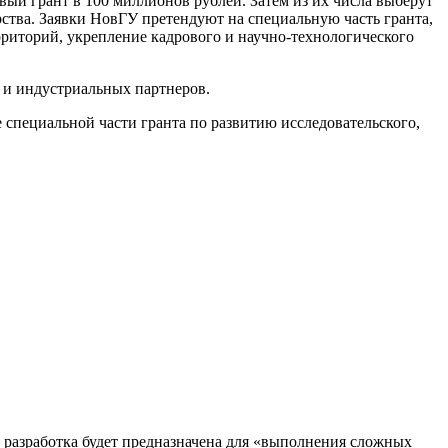
вый грант в 100 миллионов рублей. Затем из их числа выберут
рства. Заявки НовГУ претендуют на специальную часть гранта,
риторий, укрепление кадрового и научно-технологического
 и индустриальных партнеров.
специальной части гранта по развитию исследовательского,
, разработка будет предназначена для «выполнения сложных