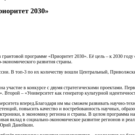
риоритет 2030»
в грантовой программе «Приоритет 2030». Её цель – к 2030 год
о-экономического развития страны.
оссии. В топ-3 по их количеству вошли Центральный, Приволжск
на участие в конкурсе с двумя стратегическими проектами. Пер
. Второй – «Университет как генератор культурной идентичнос
ерситета вперед.Благодаря им мы сможем развивать научно-техн
енций, повысить качество и востребованность научных, образо
лектроники, в экономику региона и страны. В целом программа 
ичивая вклад в социально-экономическое развитие регионов и р
 Юрий Данейкин.