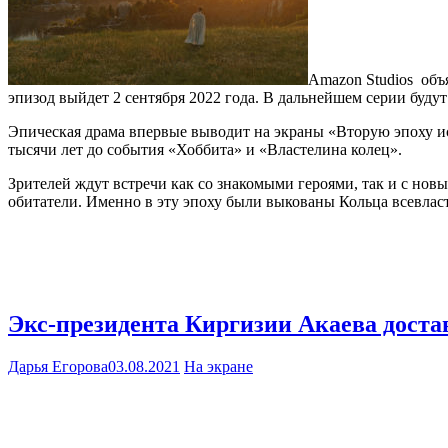
Amazon Studios объ
эпизод выйдет 2 сентября 2022 года. В дальнейшем серии буду
Эпическая драма впервые выводит на экраны «Вторую эпоху ис
тысячи лет до события «Хоббита» и «Властелина колец».
Зрителей ждут встречи как со знакомыми героями, так и с новы
обитатели. Именно в эту эпоху были выкованы Кольца всевласт
Экс-президента Киргизии Акаева доста
Дарья Егорова
03.08.2021
На экране