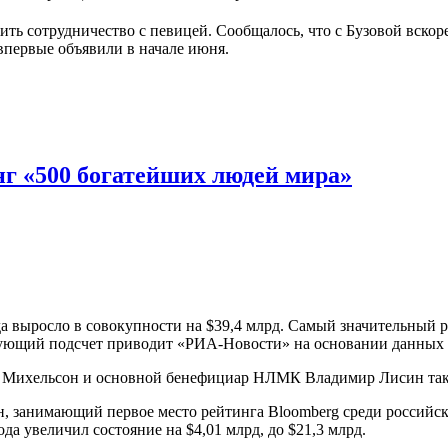
ть сотрудничество с певицей. Сообщалось, что с Бузовой вскоре
впервые объявили в начале июня.
г «500 богатейших людей мира»
 выросло в совокупности на $39,4 млрд. Самый значительный р
вующий подсчет приводит «РИА-Новости» на основании данных рей
ихельсон и основной бенефициар НЛМК Владимир Лисин также з
 занимающий первое место рейтинга Bloomberg среди российски
а увеличил состояние на $4,01 млрд, до $21,3 млрд.