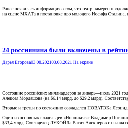
Ранее появилась информация о том, что театр намерен продолжи
на сцене МХАТа в постановке про молодого Иосифа Сталина, 
24 россиянина были включены в рейтин
Дарья Егорова
03.08.2021
03.08.2021
На экране
Состояние российских миллиардеров за январь—июль 2021 года
Алексея Мордашова (на $6,14 млрд, до $29,2 млрд). Соответст
Вторые и третьи по состоянию совладелец НОВАТЭКа Леонид М
Один из основных владельцев «Норникеля» Владимир Потанин,
$33,4 млрд. Совладелец ЛУКОЙЛа Вагит Алекперов с начала год