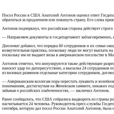
Посол России в США Анатолий Антонов оценил ответ Госдепар
обратиться за продлением или покинуть страну. Его слова при
Антонов подчеркнул, что российская сторона действует строго
— Направляем документы в госдепартамент заблаговременно, с
Дипломат добавил, что порядка 60 сотрудников и их семьи ожи
возмутительная практика, поскольку люди не могут выехать н
поскольку им не выдают визы в американском посольстве в Мо
Антонов отметил, что аннулируются также действующие разреш
наносит удар по дипприсутствию, а высылка 24 сотрудников п
из визовых разменов отдельные категории сотрудников, догов
— Американским коллегам пора перестать лукавить и возобнов
пониманиям, достигнутым на Женевском саммите, никаких подв
забывая о российских озабоченностях, — заключил Антонов.
Ранее сообщалось, что США собрались выдворить из страны рос
насчитывается 24 человека. Руководитель пресс-службы Госдеп
сентября, которую дал посол России Анатолий Антонов, была н