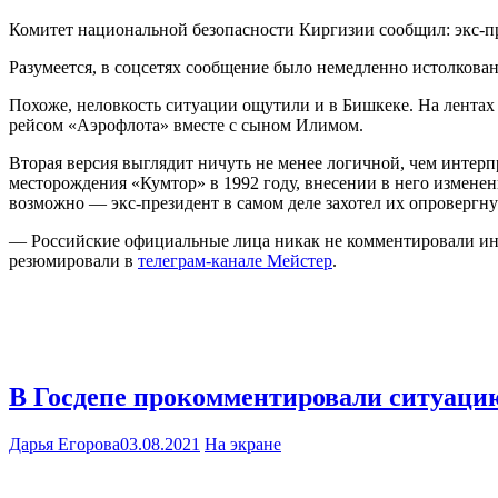
Комитет национальной безопасности Киргизии сообщил: экс-пр
Разумеется, в соцсетях сообщение было немедленно истолкова
Похоже, неловкость ситуации ощутили и в Бишкеке. На лентах 
рейсом «Аэрофлота» вместе с сыном Илимом.
Вторая версия выглядит ничуть не менее логичной, чем интерп
месторождения «Кумтор» в 1992 году, внесении в него изменен
возможно — экс-президент в самом деле захотел их опровергну
— Российские официальные лица никак не комментировали инф
резюмировали в
телеграм-канале Мейстер
.
В Госдепе прокомментировали ситуаци
Дарья Егорова
03.08.2021
На экране