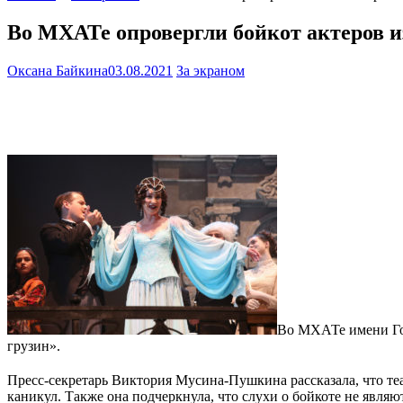
Во МХАТе опровергли бойкот актеров из
Оксана Байкина
03.08.2021
За экраном
Во МХАТе имени Гор
грузин».
Пресс-секретарь Виктория Мусина-Пушкина рассказала, что теат
каникул. Также она подчеркнула, что слухи о бойкоте не явл