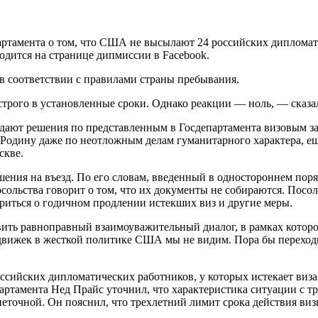
тамента о том, что США не высылают 24 российских дипломатов
водится на странице дипмиссии в Facebook.
 в соответствии с правилами страны пребывания.
трого в установленные сроки. Однако реакции — ноль, — сказал
дают решения по представленным в Госдепартамента визовым запр
а Родину даже по неотложным делам гуманитарного характера, 
скве.
ения на въезд. По его словам, введенный в одностороннем пор
осольства говорит о том, что их документы не собираются. Пос
ориться о годичном продлении истекших виз и другие меры.
ить равноправный взаимоуважительный диалог, в рамках которо
ижек в жесткой политике США мы не видим. Пора бы переходить
сийских дипломатических работников, у которых истекает виза.
артамента Нед Прайс уточнил, что характеристика ситуации с т
еточной. Он пояснил, что трехлетний лимит срока действия визы