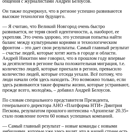
общения с журналистами Андрей Белоусов.
Он также подчеркнул, что в регионе успешно развиваются
высокие технологии будущего.
— Я считаю, что Великий Новгород очень быстро
развивается, не теряя своей идентичности, а, наоборот, ее
укрепляя. Это очень здорово, это успешная попытка найти
баланс между культурными корнями и технологическим
фронтом – это дает свои результаты. Самый главный результат
– счастье людей, которые хотят жить в городе и области.
Андрей Никитин мне говорил, что в прошлом году впервые
за десятилетия в регионе была положительная миграция, т.е.
количество людей, которые приехали в регион, превысило
количество людей, которые отсюда уехали. Всё потому, что
люди начали себя здесь находить. Это возможно только, если
здесь развиваются такие форматы жизни, которые устраивают,
прежде всего, молодёжь, – добавил Андрей Белоусов.
По словам специального представителя Президента,
генерального директора АНО «Платформа НТИ» Дмитрия
Пескова, результатом прошлого интенсива «Архипелаг 20.35»
стало появление почти 60 новых успешных компаний.
— Самый главный результат – новые команды с новыми
амбициями, которые уже здесь видят, что в нашей стране есть