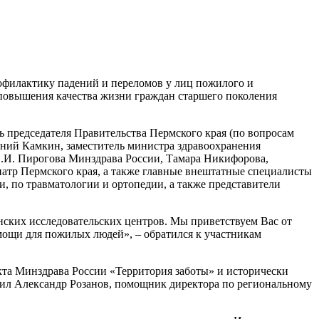
рофилактику падений и переломов у лиц пожилого и
 повышения качества жизни граждан старшего поколения
 председателя Правительства Пермского края (по вопросам
ений Камкин, заместитель министра здравоохранения
И. Пирогова Минздрава России, Тамара Никифорова,
иатр Пермского края, а также главные внештатные специалисты
 по травматологии и ортопедии, а также представители
ских исследовательских центров. Мы приветствуем Вас от
ощи для пожилых людей», – обратился к участникам
кта Минздрава России «Территория заботы» и исторически
тил Александр Розанов, помощник директора по региональному