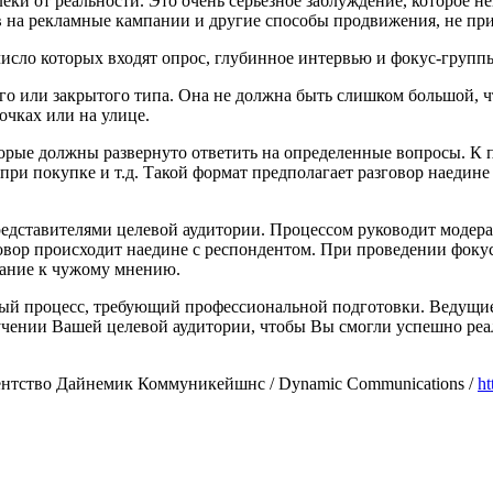
леки от реальности. Это очень серьезное заблуждение, которое 
в на рекламные кампании и другие способы продвижения, не при
исло которых входят опрос, глубинное интервью и фокус-групп
ого или закрытого типа. Она не должна быть слишком большой, 
очках или на улице.
орые должны развернуто ответить на определенные вопросы. К 
ри покупке и т.д. Такой формат предполагает разговор наедине 
дставителями целевой аудитории. Процессом руководит модерат
зговор происходит наедине с респондентом. При проведении фок
вание к чужому мнению.
ный процесс, требующий профессиональной подготовки. Ведущие 
учении Вашей целевой аудитории, чтобы Вы смогли успешно реал
ентство Дайнемик Коммуникейшнс / Dynamic Communications /
h