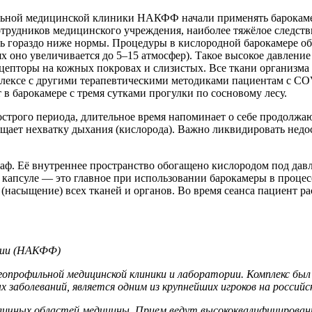
ьной медицинской клиники НАКФФ начали применять барокамер
трудников медицинского учреждения, наиболее тяжёлое следст
 гораздо ниже нормы. Процедуры в кислородной барокамере об
 оно увеличивается до 5–15 атмосфер). Такое высокое давление
цепторы на кожных покровах и слизистых. Все ткани организма
мплексе с другими терапевтическими методиками пациентам с CO
 в барокамере с тремя сутками прогулки по сосновому лесу.
острого периода, длительное время напоминает о себе продолж
ущает нехватку дыхания (кислорода). Важно ликвидировать недо
аф. Её внутреннее пространство обогащено кислородом под дав
 капсуле — это главное при использовании барокамеры в процес
(насыщение) всех тканей и органов. Во время сеанса пациент р
ции (НАКФФ)
профильной медицинской клиники и лаборатории. Комплекс был о
х заболеваний, является одним из крупнейших игроков на россий
личных областей медицины. Прием ведут высококвалифицирован