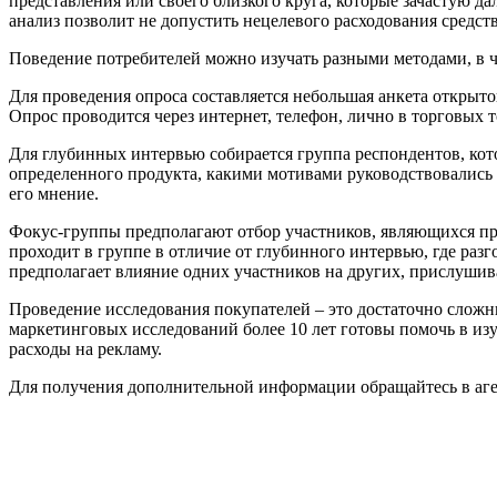
представления или своего близкого круга, которые зачастую да
анализ позволит не допустить нецелевого расходования средст
Поведение потребителей можно изучать разными методами, в ч
Для проведения опроса составляется небольшая анкета открыт
Опрос проводится через интернет, телефон, лично в торговых т
Для глубинных интервью собирается группа респондентов, кот
определенного продукта, какими мотивами руководствовались п
его мнение.
Фокус-группы предполагают отбор участников, являющихся пре
проходит в группе в отличие от глубинного интервью, где ра
предполагает влияние одних участников на других, прислуши
Проведение исследования покупателей – это достаточно слож
маркетинговых исследований более 10 лет готовы помочь в из
расходы на рекламу.
Для получения дополнительной информации обращайтесь в аг