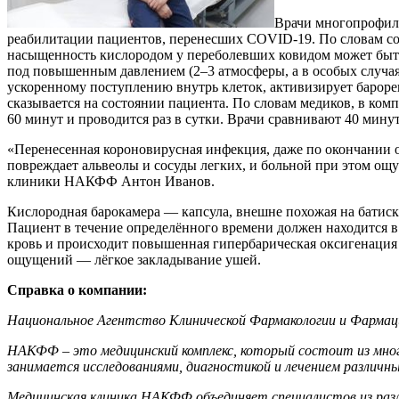
Врачи многопрофил
реабилитации пациентов, перенесших COVID-19. По словам со
насыщенность кислородом у переболевших ковидом может быть
под повышенным давлением (2–3 атмосферы, а в особых случаях
ускоренному поступлению внутрь клеток, активизирует бароре
сказывается на состоянии пациента. По словам медиков, в ко
60 минут и проводится раз в сутки. Врачи сравнивают 40 минут
«Перенесенная короновирусная инфекция, даже по окончании 
повреждает альвеолы и сосуды легких, и больной при этом ощ
клиники НАКФФ Антон Иванов.
Кислородная барокамера — капсула, внешне похожая на батиск
Пациент в течение определённого времени должен находится в
кровь и происходит повышенная гипербарическая оксигенация 
ощущений — лёгкое закладывание ушей.
Справка о компании:
Национальное Агентство Клинической Фармакологии и Фарма
НАКФФ – это медицинский комплекс, который состоит из много
занимается исследованиями, диагностикой и лечением различны
Медицинская клиника НАКФФ объединяет специалистов из раз