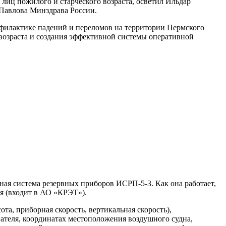
лиц пожилого и старческого возраста, осветил Ильдар
авлова Минздрава России.
офилактике падений и переломов на территории Пермского
 возраста и создания эффективной системы оперативной
ая система резервных приборов ИСРП-5-3. Как она работает,
я (входит в АО «КРЭТ»).
а, приборная скорость, вертикальная скорость),
гателя, координатах местоположения воздушного судна,