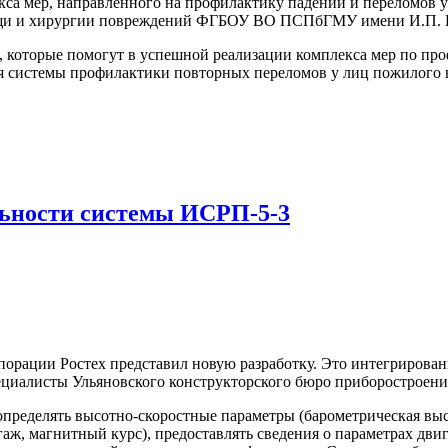
са мер, направленного на профилактику падений и переломов у 
щи и хирургии повреждений ФГБОУ ВО ПСПбГМУ имени И.П. П
, которые помогут в успешной реализации комплекса мер по пр
ция системы профилактики повторных переломов у лиц пожилого
льности системы ИСРП-5-3
рации Ростех представил новую разработку. Это интегрированн
ециалисты Ульяновского конструкторского бюро приборостроени
ределять высотно-скоростные параметры (барометрическая высот
гаж, магнитный курс), предоставлять сведения о параметрах дви