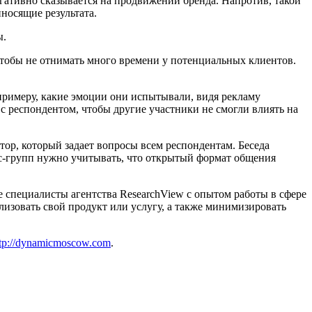
негативно сказывается на продвижении бренда. Напротив, такой
носящие результата.
ы.
чтобы не отнимать много времени у потенциальных клиентов.
примеру, какие эмоции они испытывали, видя рекламу
с респондентом, чтобы другие участники не смогли влиять на
ор, который задает вопросы всем респондентам. Беседа
ус-групп нужно учитывать, что открытый формат общения
специалисты агентства ResearchView с опытом работы в сфере
изовать свой продукт или услугу, а также минимизировать
ttp://dynamicmoscow.com
.