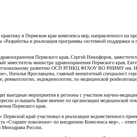
 практику в Пермском крае комплекса мер, направленного на п
кта «Разработка и реализация программы системной поддержки и
дравоохранения Пермского края, Сергей Никифоров, заместитель
ый заместитель министра здравоохранения Пермского края, Евг
о региональному развитию ОСП РГНКЦ ФГАОУ ВО РНИМУ им. Н.
ие», Наталья Ярославцева, главный внештатный специалист гер
 ревматологии, эндокринологии, по медицинской реабилитации,
ят выездные мероприятия в регионы с участием научно-медицин
ересно услышать Ваше мнение по организации медицинской пом
нения Пермского края.
» Пермский край участвовал в реализации ведомственного прое
кта «Старшее поколение» по внедрению Комплекса мер», – отме
Минздрава России.