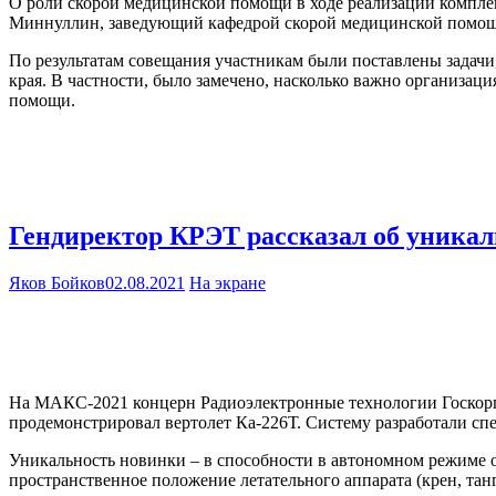
О роли скорой медицинской помощи в ходе реализации комплек
Миннуллин, заведующий кафедрой скорой медицинской помо
По результатам совещания участникам были поставлены задачи
края. В частности, было замечено, насколько важно организа
помощи.
Гендиректор КРЭТ рассказал об уника
Яков Бойков
02.08.2021
На экране
На МАКС-2021 концерн Радиоэлектронные технологии Госкорпо
продемонстрировал вертолет Ка-226Т. Систему разработали сп
Уникальность новинки – в способности в автономном режиме оп
пространственное положение летательного аппарата (крен, тан