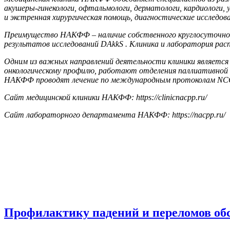
акушеры-гинекологи, офтальмологи, дерматологи, кардиологи, 
и экстренная хирургическая помощь, диагностические исследова
Преимущество НАКФФ – наличие собственного круглосуточног
результатов исследований DAkkS . Клиника и лаборатория рас
Одним из важных направлений деятельности клиники является 
онкологическому профилю, работают отделения паллиативной п
НАКФФ проводят лечение по международным протоколам NC
Сайт медицинской клиники НАКФФ: https://clinicnacpp.ru/
Сайт лабораторного департамента НАКФФ: https://nacpp.ru/
Профилактику падений и переломов об