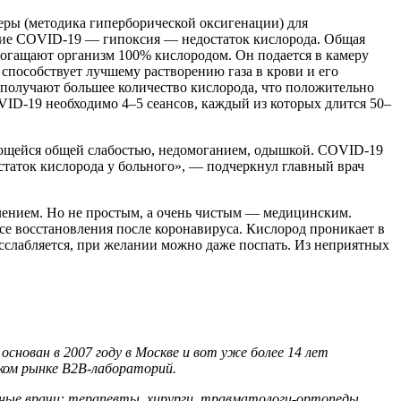
ы (методика гиперборической оксигенации) для
вие COVID-19 — гипоксия — недостаток кислорода. Общая
огащают организм 100% кислородом. Он подается в камеру
 способствует лучшему растворению газа в крови и его
 получают большее количество кислорода, что положительно
VID-19 необходимо 4–5 сеансов, каждый из которых длится 50–
ающейся общей слабостью, недомоганием, одышкой. COVID-19
статок кислорода у больного», — подчеркнул главный врач
лением. Но не простым, а очень чистым — медицинским.
се восстановления после коронавируса. Кислород проникает в
асслабляется, при желании можно даже поспать. Из неприятных
снован в 2007 году в Москве и вот уже более 14 лет
ском рынке B2B-лабораторий.
ные врачи: терапевты, хирурги, травматологи-ортопеды,