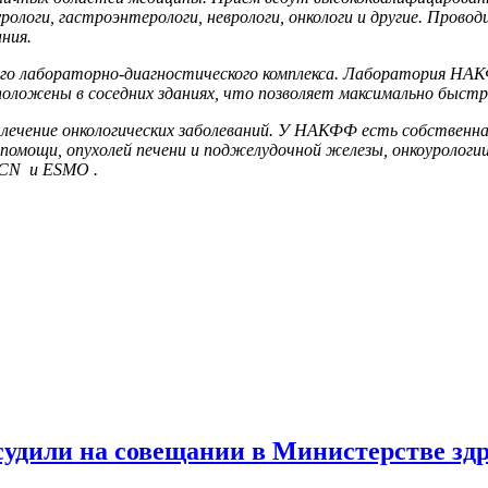
урологи, гастроэнтерологи, неврологи, онкологи и другие. Про
ния.
о лабораторно-диагностического комплекса. Лаборатория НАКФ
положены в соседних зданиях, что позволяет максимально быст
лечение онкологических заболеваний. У НАКФФ есть собственная
омощи, опухолей печени и поджелудочной железы, онкоурологии
CN и ESMO .
судили на совещании в Министерстве зд