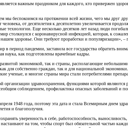
является важным праздником для каждого, кто привержен здорово
чем мы беспокоимся на протяжении всей жизни, чего мы друг дру
 человека, от десятилетия к десятилетию увеличивается продол
е технологии. Еще несколько десятков лет назад люди погибал
 мир столкнулся с коронавирусной инфекцией, которая, к сожал
о нашем здоровье. Они требуют проработки и популяризации», –
мир в период пандемии, заставила все государства обратить вни
ая наука, как подготовлены врачебные кадры.
 развитой экономикой, так и страны, располагающие небольшими
 для собственно граждан, так и для национальной экономики. Б
ские ученые, и многие страны мира стали потребителями препар
й организации здравоохранения, функциями которой являются р
всеобщим соблюдением, профилактика опасных заболеваний и по
реля 1948 года, поэтому эта дата и стала Всемирным днем здра
летия и благополучия.
сохранять уверенность в себе, работоспособность, выносливость
настаивают на том, чтобы спорт был обязательной частью каждог