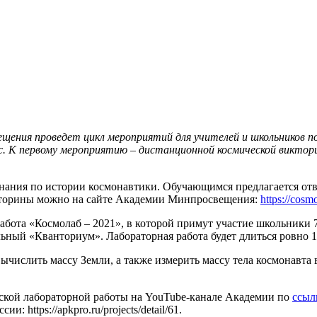
щения проведет цикл мероприятий для учителей и школьников п
с. К первому мероприятию ‒ дистанционной космической виктори
 знания по истории космонавтики. Обучающимся предлагается от
кторины можно на сайте Академии Минпросвещения:
https://cosm
абота «Космолаб ‒ 2021», в которой примут участие школьники 7‒
льный «Кванториум». Лабораторная работа будет длиться ровно 
числить массу Земли, а также измерить массу тела космонавта 
еской лабораторной работы на YouTube-канале Академии по
ссыл
https://apkpro.ru/projects/detail/61.