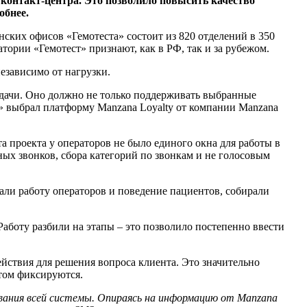
контакт-центра. Это позволило повысить качество
обнее.
ских офисов «Гемотеста» состоит из 820 отделений в 350
ории «Гемотест» признают, как в РФ, так и за рубежом.
езависимо от нагрузки.
дачи. Оно должно не только поддерживать выбранные
» выбрал платформу Manzana Loyalty от компании Manzana
а проекта у операторов не было единого окна для работы в
ых звонков, сбора категорий по звонкам и не голосовым
али работу операторов и поведение пациентов, собирали
аботу разбили на этапы – это позволило постепенно ввести
йствия для решения вопроса клиента. Это значительно
нтом фиксируются.
рования всей системы. Опираясь на информацию от Manzana