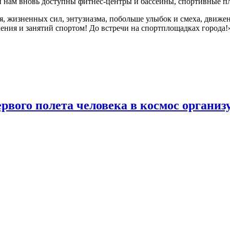
и нам вновь доступны фитнес-центры и бассейны, спортивные п
, жизненных сил, энтузиазма, побольше улыбок и смеха, движени
ения и занятий спортом! До встречи на спортплощадках города!
ервого полета человека в космос орган