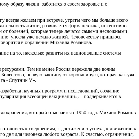
му образу жизни, заботится о своем здоровье и о
гу всегда желаем при встрече, утраты чего мы больше всего
жительность жизни, развивается фармацевтика, интенсивно
и от болезней, которые теперь лечатся самыми несложными
ению, унесла уже немало жизней. Человечеству пришлось
 говорится в обращении Михаила Романова.
мание на то, насколько развиты их национальные системы
 ресурсами. Тем не менее Россия пережила две волны
олее того, первую вакцину от коронавируса, которая, как уже
ата «Спутник V».
азработка научных программ и исследований, создание
пуляризация всеобщей вакцинации», – подчеркивается в
воохранения, который отмечается с 1950 года. Михаил Романов
, готовность к свершениям, к достижению успеха, к движению к
о дня для человека любого возраста. К счастью, ограничения,