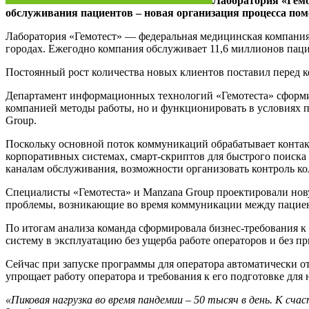
Лаборатория «Гемо
обслуживания пациентов – новая организация процесса помо
Лаборатория «Гемотест» — федеральная медицинская компания,
городах. Ежегодно компания обслуживает 11,6 миллионов паци
Постоянный рост количества новых клиентов поставил перед ко
Департамент информационных технологий «Гемотеста» сформи
компанией методы работы, но и функционировать в условиях п
Group.
Поскольку основной поток коммуникаций обрабатывает контакт-
корпоративных системах, смарт-скриптов для быстрого поиска 
каналам обслуживания, возможности организовать контроль ко
Специалисты «Гемотеста» и Manzana Group проектировали нову
проблемы, возникающие во время коммуникации между пацие
По итогам анализа команда сформировала бизнес-требования к
систему в эксплуатацию без ущерба работе операторов и без п
Сейчас при запуске программы для оператора автоматически о
упрощает работу оператора и требования к его подготовке для
«Пиковая нагрузка во время пандемии – 50 тысяч в день. К сч