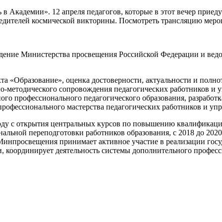
в Академии». 12 апреля педагогов, которые в этот вечер приед
бедителей космической викторины. Посмотреть трансляцию меро
дение Министерства просвещения Российской Федерации и вед
а «Образование», оценка достоверности, актуальности и полн
о-методического сопровождения педагогических работников и у
ного профессионального педагогического образования, разрабо
рофессионального мастерства педагогических работников и упр
ду с открытия центральных курсов по повышению квалификации 
льной переподготовки работников образования, с 2018 до 2020
нпросвещения принимает активное участие в реализации госуд
, координирует деятельность системы дополнительного професс