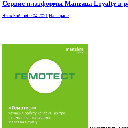
Сервис платформы Manzana Loyalty в р
Яков Бойков
09.04.2021
На экране