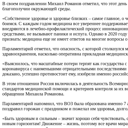
В своем поздравлении Михаил Романов отметил, что этот день 
благополучии окружающей среды.
«Собственное здоровье и здоровье близких – самое главное, о 
боимся. С каждым годом медицина все увереннее поддерживает
внедряются в лечебно-профилактический процесс инновационны
средствами, не вызывают паники и испуга. Однако в 2020 году
признать: медицина еще не имеет ответов на многие вопросы 
Парламентарий отметил, что опасность, с которой столкнулся 
здравоохранения, насколько оперативна прикладная медицинск
«Выяснилось, что масштабные потери терпят как государства с
коронавируса с наименьшими отрицательными последствиями как
доказано, успешно противостоит ему, изобрели именно россий
В этом отношении Россия включилась в деятельность Всемирно
стандартов медицинской помощи и критериев контроля за их 
обращении Михаила Романова.
Парламентарий напомнил, что ВОЗ была образована именно 7 ап
поздравил горожан с праздником и пожелал им здоровья, долго
«Быть здоровым и сильным – значит хорошо себя чувствовать, 
новым горизонтам! Движение – жизнь, поэтому все врачи мира 