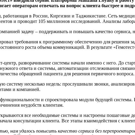
тест» внедрила сервис платформы Manzana Loyalty в работу 
гает операторам отвечать на вопрос клиента быстрее и подр
 работающая в России, Киргизии и Таджикистане. Сеть медицин
ентов и проводит 105 миллионов исследований. Анализы лаборат
мпанией задачу – поддерживать и повышать качество сервиса, н
ровал требования к программному обеспечению для решения за
остоянного роста объема коммуникаций. В результате «Гемотест
центр, разворачивание системы начали именно с него. До старт
нужного ответа и системы, автоматизации отслеживания связанн
личества обращений пациента для решения первичного вопроса.
ю систему несколько недель: прослушивали звонки, анализиров
нтами и компанией.
 функциональности и спроектировала модули будущей системы. Р
ричинения неудобств клиентам.
ткрываются все необходимые системы и настроены пошаговые де
 начала консультации клиента. Все этапы взаимодействия с клие
астью, нам удалось повысить качество сервиса без перепроекти