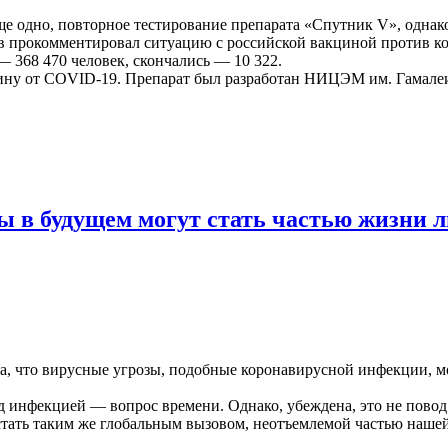
е одно, повторное тестирование препарата «Спутник V», однак
ов прокомментировал ситуацию с российской вакциной против 
368 470 человек, скончались — 10 322.
кцину от COVID-19. Препарат был разработан НИЦЭМ им. Гамал
 в будущем могут стать частью жизни 
 что вирусные угрозы, подобные коронавирусной инфекции, мог
ад инфекцией — вопрос времени. Однако, убеждена, это не пово
т стать таким же глобальным вызовом, неотъемлемой частью наше