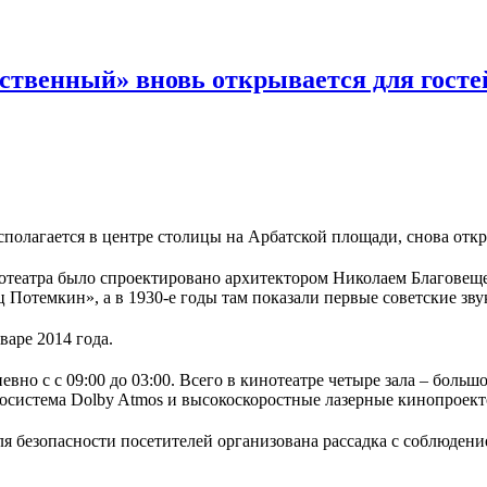
твенный» вновь открывается для гостей
лагается в центре столицы на Арбатской площади, снова откры
нотеатра было спроектировано архитектором Николаем Благовеще
Потемкин», а в 1930-е годы там показали первые советские зв
аре 2014 года.
но с с 09:00 до 03:00. Всего в кинотеатре четыре зала – большо
диосистема Dolby Atmos и высокоскоростные лазерные кинопроект
ля безопасности посетителей организована рассадка с соблюден