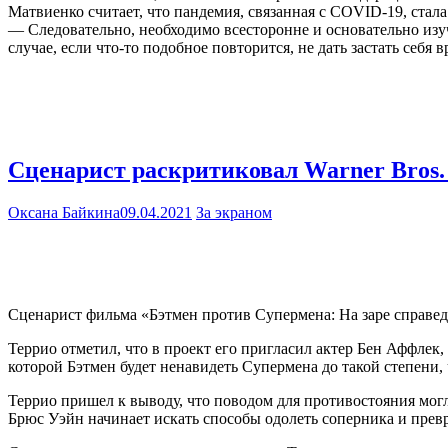
Матвиенко считает, что пандемия, связанная с COVID-19, стал
— Следовательно, необходимо всесторонне и основательно изу
случае, если что-то подобное повторится, не дать застать себ
Сценарист раскритиковал Warner Bros.
Оксана Байкина
09.04.2021
За экраном
Сценарист фильма «Бэтмен против Супермена: На заре справедл
Террио отметил, что в проект его пригласил актер Бен Аффлек
которой Бэтмен будет ненавидеть Супермена до такой степени,
Террио пришел к выводу, что поводом для противостояния мог
Брюс Уэйн начинает искать способы одолеть соперника и превр