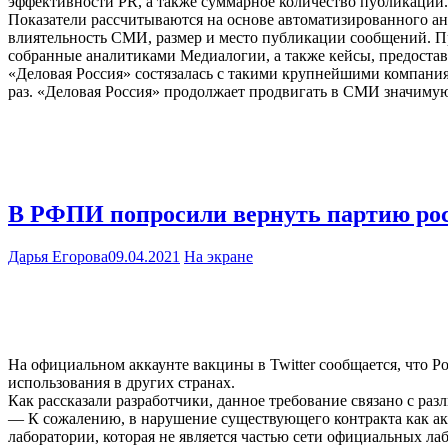
эффективности PR, а также суммарное количество публикаций.
Показатели рассчитываются на основе автоматизированного ан
влиятельность СМИ, размер и место публикации сообщений. Пр
собранные аналитиками Медиалогии, а также кейсы, предоставл
«Деловая Россия» состязалась с такими крупнейшими компани
раз. «Деловая Россия» продолжает продвигать в СМИ значимую 
В РФПИ попросили вернуть партию ро
Дарья Егорова
09.04.2021
На экране
На официальном аккаунте вакцины в Twitter сообщается, что 
использования в других странах.
Как рассказали разработчики, данное требование связано с ра
— К сожалению, в нарушение существующего контракта как ак
лаборатории, которая не является частью сети официальных л