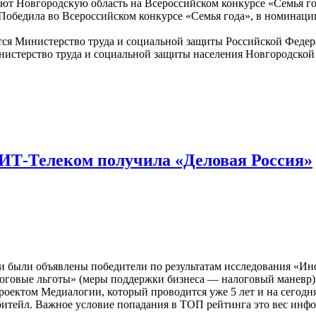
ют Новгородскую область на Всероссийском конкурсе «Семья го
. Победила во Всероссийском конкурсе «Семья года», в номинац
тся Министерство труда и социальной защиты Российской Федер
истерство труда и социальной защиты населения Новгородской 
 ИТ-Телеком получила «Деловая Россия»
нии были объявлены победители по результатам исследования «И
логовые льготы» (меры поддержки бизнеса — налоговый маневр)
оектом Медиалогии, который проводится уже 5 лет и на сегод
итейл. Важное условие попадания в ТОП рейтинга это вес инфоп