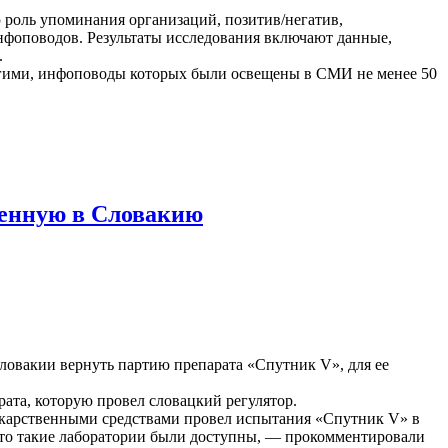
 роль упоминания организаций, позитив/негатив,
нфоповодов. Результаты исследования включают данные,
.
ругими, инфоповоды которых были освещены в СМИ не менее 50
ленную в Словакию
ловакии вернуть партию препарата «Спутник V», для ее
рата, которую провел словацкий регулятор.
екарственными средствами провел испытания «Спутник V» в
 что такие лаборатории были доступны, — прокомментировали