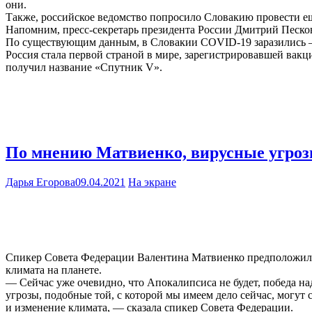
они.
Также, российское ведомство попросило Словакию провести ещ
Напомним, пресс-секретарь президента России Дмитрий Песк
По существующим данным, в Словакии COVID-19 заразились — 
Россия стала первой страной в мире, зарегистрировавшей ва
получил название «Спутник V».
По мнению Матвиенко, вирусные угрозы
Дарья Егорова
09.04.2021
На экране
Спикер Совета Федерации Валентина Матвиенко предположила,
климата на планете.
— Сейчас уже очевидно, что Апокалипсиса не будет, победа н
угрозы, подобные той, с которой мы имеем дело сейчас, могу
и изменение климата, — сказала спикер Совета Федерации.