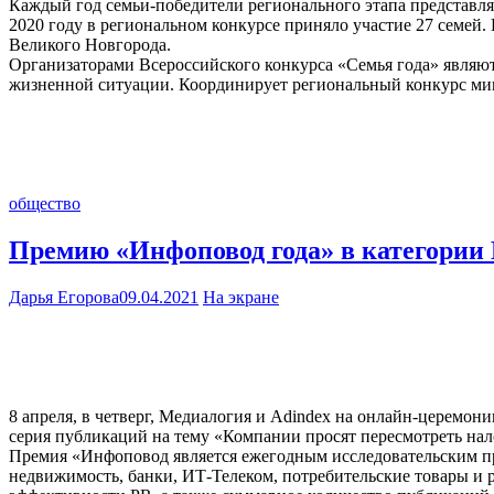
Каждый год семьи-победители регионального этапа представля
2020 году в региональном конкурсе приняло участие 27 семей
Великого Новгорода.
Организаторами Всероссийского конкурса «Семья года» являю
жизненной ситуации. Координирует региональный конкурс мин
общество
Премию «Инфоповод года» в категории
Дарья Егорова
09.04.2021
На экране
8 апреля, в четверг, Медиалогия и Adindex на онлайн-церемо
серия публикаций на тему «Компании просят пересмотреть на
Премия «Инфоповод является ежегодным исследовательским пр
недвижимость, банки, ИТ-Телеком, потребительские товары и р