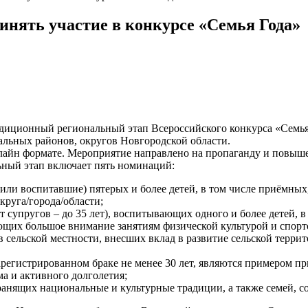
инять участие в конкурсе «Семья Года»
адиционный региональный этап Всероссийского конкурса «Семья г
альных районов, округов Новгородской области.
флайн формате. Мероприятие направлено на пропаганду и повыш
ьный этап включает пять номинаций:
ли воспитавшие) пятерых и более детей, в том числе приёмных
руга/города/области;
т супругов – до 35 лет), воспитывающих одного и более детей,
яющих большое внимание занятиям физической культурой и спорт
сельской местности, внесших вклад в развитие сельской террит
зарегистрированном браке не менее 30 лет, являются примером 
а и активного долголетия;
хранящих национальные и культурные традиции, а также семей, 