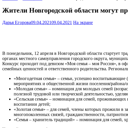
Жители Новгородской области могут пр
Дарья Егорова
09.04.2021
09.04.2021
На экране
В понедельник, 12 апреля в Новгородской области стартует тр
органах местного самоуправления городского округа, муницип
Конкурс проходит под девизом «Моя семья – моя Россия», в о
семейных ценностей и ответственного родительства. Регионал
«Многодетная семья» – семьи, успешно воспитывающие (и
мероприятиях и общественной жизни поселения/района/ок
«Молодая семья» – номинация для молодых семей (возрас
полезной трудовой или творческой деятельностью, удел
«Сельская семья» – номинация для семей, проживающих в 
воспитании детей;
«Золотая семья» – для семей, члены которых прожили в 
многопоколенных связей, гражданственности, патриотизм
«Семья – хранитель традиций» – номинация для семей, 