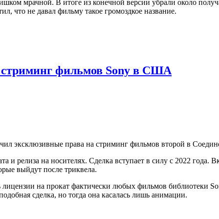
лишком мрачной. В итоге из конечной версии убрали около получ
ил, что не давал фильму такое громоздкое название.
а стриминг фильмов Sony в США
олучил эксклюзивные права на стриминг фильмов второй в Соеди
а и релиза на носителях. Сделка вступает в силу с 2022 года. 
торые выйдут после триквела.
ь лицензии на прокат фактически любых фильмов библиотеки Sony
подобная сделка, но тогда она касалась лишь анимации.