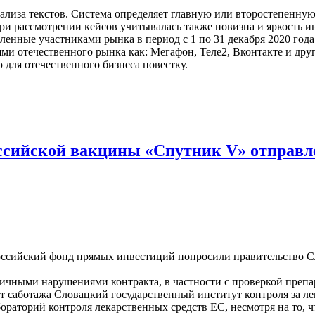
ализа текстов. Система определяет главную или второстепенную
и рассмотрении кейсов учитывалась также новизна и яркость и
енные участниками рынка в период с 1 по 31 декабря 2020 года
ями отечественного рынка как: Мегафон, Теле2, Вконтакте и д
для отечественного бизнеса повестку.
ссийской вакцины «Спутник V» отправ
Российский фонд прямых инвестиций попросили правительство С
зличными нарушениями контракта, в частности с проверкой препа
т саботажа Словацкий государственный институт контроля за л
абораторий контроля лекарственных средств ЕС, несмотря на то,