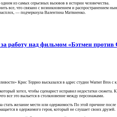
а одним из самых серьезных вызовов в истории человечества.
чить все, что связано с возникновением и распространением н
я врасплох, — подчеркнула Валентина Матвиенко.
 за работу над фильмом «Бэтмен против
ивости» Крис Террио высказался в адрес студии Warner Bros с 
, который хотел, чтобы сценарист исправил недостатки сюжета. 
 что все это выльется в столкновение между персонажами.
ла стать желание мести или одержимость По этой причине после
ащается в одержимого героя, который не слушает своих друзей.