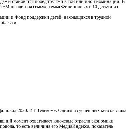
да» и становятся победителями в той или иной номинации. В
ии «Многодетная семья», семья Филипповых с 10 детьми из
ации и Фонд поддержки детей, находящихся в трудной
области.
нфоповод 2020. ИТ-Телеком». Одним из успешных кейсов стала
.
няшний момент охватывает ключевые отрасли экономики:
овода, то есть величина его МедиаИндекса, показатель