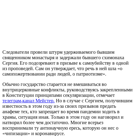
Следователи провели штурм удерживаемого бывшим
священником монастыря и задержали бывшего схимонаха
Сергия. Его подозревают в призыве к самоубийству в одной
из проповедей. Сам он утверждает, что речь в ней шла «о
самопожертвовании ради людей, о патриотизме».
Обычно государство старается не вмешиваться во
внутрицерковные конфликты, руководствуясь закрепленными
в Конституции принципами секуляризации, отмечает
телеграм-канал Мейстер.
Но в случае с Сергием, получившим
известность в этом году из-за своих призывов предать
анафеме тех, кто запрещает во время пандемии ходить в
храмы, ситуация иная. Только в этом году он наговорил и
натворил более чем достаточно. Многие всерьез
воспринимали ту антинаучную ересь, которую он нес о
«чипизации» и коронавирусе.