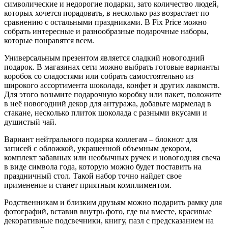
символические и недорогие подарки, зато количество людей,
которых хочется порадовать, в несколько раз возрастает по
сравнению с остальными праздниками. В Fix Price можно
собрать интересные и разнообразные подарочные наборы,
которые понравятся всем.
Универсальным презентом является сладкий новогодний
подарок. В магазинах сети можно выбрать готовые варианты
коробок со сладостями или собрать самостоятельно из
широкого ассортимента шоколада, конфет и других лакомств.
Для этого возьмите подарочную коробку или пакет, положите
в неё новогодний декор для антуража, добавьте мармелад в
стакане, несколько плиток шоколада с разными вкусами и
душистый чай.
Вариант нейтрального подарка коллегам – блокнот для
записей с обложкой, украшенной объемным декором,
комплект забавных или необычных ручек и новогодняя свеча
в виде символа года, которую можно будет поставить на
праздничный стол. Такой набор точно найдет свое
применение и станет приятным комплиментом.
Родственникам и близким друзьям можно подарить рамку для
фотографий, вставив внутрь фото, где вы вместе, красивые
декоративные подсвечники, книгу, пазл с предсказанием на