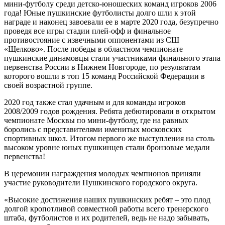
мини-футболу среди детско-юношеских команд игроков 2006
года! Юные пушкинские футболисты долго шли к этой
награде и наконец завоевали ее в марте 2020 года, безупречно
проведя все игры стадии плей-офф и финальное
противостояние с извечными оппонентами из СШ
«Щелково». После победы в областном чемпионате
пушкинские динамовцы стали участниками финального этапа
первенства России в Нижнем Новгороде, по результатам
которого вошли в топ 15 команд Российской Федерации в
своей возрастной группе.
2020 год также стал удачным и для команды игроков
2008/2009 годов рождения. Ребята дебютировали в открытом
чемпионате Москвы по мини-футболу, где на равных
боролись с представителями именитых московских
спортивных школ. Итогом первого же выступления на столь
высоком уровне юных пушкинцев стали бронзовые медали
первенства!
В церемонии награждения молодых чемпионов приняли
участие руководители Пушкинского городского округа.
«Высокие достижения наших пушкинских ребят – это плод
долгой кропотливой совместной работы всего тренерского
штаба, футболистов и их родителей, ведь не надо забывать,