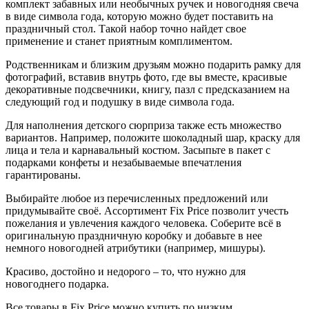
комплект забавных или необычных ручек и новогодняя свеча
в виде символа года, которую можно будет поставить на
праздничный стол. Такой набор точно найдет свое
применение и станет приятным комплиментом.
Родственникам и близким друзьям можно подарить рамку для
фотографий, вставив внутрь фото, где вы вместе, красивые
декоративные подсвечники, книгу, пазл с предсказанием на
следующий год и подушку в виде символа года.
Для наполнения детского сюрприза также есть множество
вариантов. Например, положите шоколадный шар, краску для
лица и тела и карнавальный костюм. Засыпьте в пакет с
подарками конфеты и незабываемые впечатления
гарантированы.
Выбирайте любое из перечисленных предложений или
придумывайте своё. Ассортимент Fix Price позволит учесть
пожелания и увлечения каждого человека. Соберите всё в
оригинальную праздничную коробку и добавьте в нее
немного новогодней атрибутики (например, мишуры).
Красиво, достойно и недорого – то, что нужно для
новогоднего подарка.
Все товары в Fix Price можно купить по низким