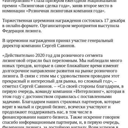
«Интерлизинг» стала призером ежегодной Национальной
премии «Лизинговая сделка года», заняв второе место в
номинации «Розничная лизинговая компания года».
Торжественная церемония награждения состоялась 17 декабря
в онлайн-формате. Организатором мероприятия выступила
Федерация лизинга.
В церемонии награждения принял участие генеральный
директор компании Сергей Савинов.
«Действительно 2020 год для розничного сегмента
лизинговой отрасли был переломным. Мы наблюдали много
новых трендов, которые в самое ближайшее время изменят
долгосрочное направление развития на рынке розничного
лизинга. В связи с этим мы с удовольствием проводим этот
прекрасный и интересный для рынка, но сложный год», –
отметил Сергей Савинов. – «Со своей стороны благодарим, в
первую очередь, команду компании «Интерлизинг», которая в
этом году с достоинством справилась с поставленными
задачами. Благодарим наших страховых партнеров, которые
верят в малый и средний бизнес, всячески участвуют и
продолжают поддерживать нас, в том числе в
финансировании нашего бизнеса. Также искренне говорим
спасибо информационным партнерам, и, в первую очередь,
Федерации лизинга, за достойную награду. Всем успехов в