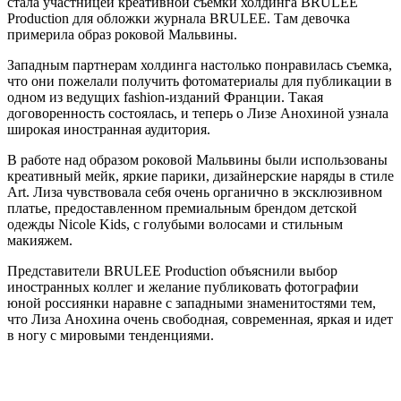
стала участницей креативной съемки холдинга BRULEE
Production для обложки журнала BRULEE. Там девочка
примерила образ роковой Мальвины.
Западным партнерам холдинга настолько понравилась съемка,
что они пожелали получить фотоматериалы для публикации в
одном из ведущих fashion-изданий Франции. Такая
договоренность состоялась, и теперь о Лизе Анохиной узнала
широкая иностранная аудитория.
В работе над образом роковой Мальвины были использованы
креативный мейк, яркие парики, дизайнерские наряды в стиле
Art. Лиза чувствовала себя очень органично в эксклюзивном
платье, предоставленном премиальным брендом детской
одежды Nicole Kids, с голубыми волосами и стильным
макияжем.
Представители BRULEE Production объяснили выбор
иностранных коллег и желание публиковать фотографии
юной россиянки наравне с западными знаменитостями тем,
что Лиза Анохина очень свободная, современная, яркая и идет
в ногу с мировыми тенденциями.