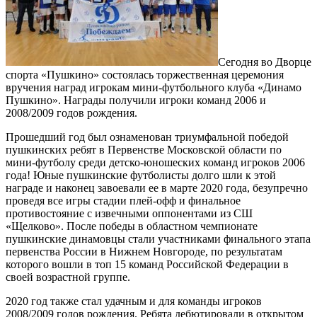
Сегодня во Дворце
спорта «Пушкино» состоялась торжественная церемония
вручения наград игрокам мини-футбольного клуба «Динамо
Пушкино». Награды получили игроки команд 2006 и
2008/2009 годов рождения.
Прошедший год был ознаменован триумфальной победой
пушкинских ребят в Первенстве Московской области по
мини-футболу среди детско-юношеских команд игроков 2006
года! Юные пушкинские футболисты долго шли к этой
награде и наконец завоевали ее в марте 2020 года, безупречно
проведя все игры стадии плей-офф и финальное
противостояние с извечными оппонентами из СШ
«Щелково». После победы в областном чемпионате
пушкинские динамовцы стали участниками финального этапа
первенства России в Нижнем Новгороде, по результатам
которого вошли в топ 15 команд Российской Федерации в
своей возрастной группе.
2020 год также стал удачным и для команды игроков
2008/2009 годов рождения. Ребята дебютировали в открытом