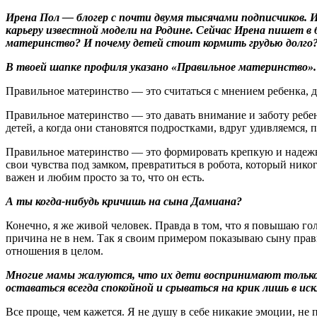
Ирена Пол
— блогер с почти двумя тысячами подписчиков. И
карьеру известной модели на Родине. Сейчас Ирена пишет в 
материнство? И почему детей стоит кормить грудью долго?
В твоей шапке профиля указано «Правильное материнство».
Правильное материнство — это считаться с мнением ребенка, да
Правильное материнство — это давать внимание и заботу ребен
детей, а когда они становятся подростками, вдруг удивляемся, 
Правильное материнство — это формировать крепкую и надежную
свои чувства под замком, превратиться в робота, который никог
важен и любим просто за то, что он есть.
А ты когда-нибудь кричишь на сына Дамиана?
Конечно, я же живой человек. Правда в том, что я повышаю гол
причина не в нем. Так я своим примером показываю сыну прави
отношения в целом.
Многие мамы жалуются, что их дети воспринимают только к
оставаться всегда спокойной и срываться на крик лишь в и
Все проще, чем кажется. Я не душу в себе никакие эмоции, не 