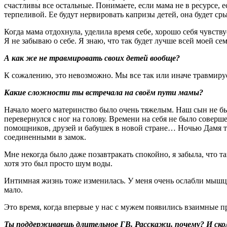
счастливы все остальные. Понимаете, если мама не в ресурсе, ес
терпеливой. Ее будут нервировать капризы детей, она будет сры
Когда мама отдохнула, уделила время себе, хорошо себя чувству
Я не забываю о себе. Я знаю, что так будет лучше всей моей с
А как же не травмировать своих детей вообще?
К сожалению, это невозможно. Мы все так или иначе травмируем
Какие сложности ты встречала на своём пути мамы?
Начало моего материнство было очень тяжелым. Наш сын не бы
перевернулся с ног на голову. Времени на себя не было соверш
помощников, друзей и бабушек в новой стране… Ночью Дамя то
соединенными в замок.
Мне некогда было даже позавтракать спокойно, я забыла, что 
хотя это был просто шум воды.
Интимная жизнь тоже изменилась. У меня очень ослабли мышцы 
мало.
Это время, когда впервые у нас с мужем появились взаимные п
Ты поддерживаешь длительное ГВ. Расскажи, почему? И скол