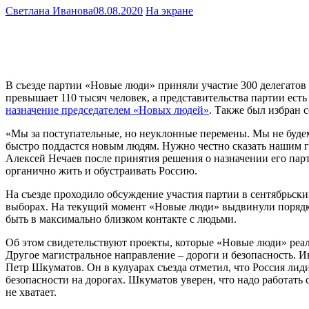
Светлана Иванова
08.08.2020
На экране
В съезде партии «Новые люди» приняли участие 300 делегатов 
превышает 110 тысяч человек, а представительства партии ест
назначение председателем «Новых людей»
. Также был избран с
«Мы за поступательные, но неуклонные перемены. Мы не будем 
быстро поддастся новым людям. Нужно честно сказать нашим г
Алексей Нечаев после принятия решения о назначении его пар
органично жить и обустраивать Россию.
На съезде проходило обсуждение участия партии в сентябрьск
выборах. На текущий момент «Новые люди» выдвинули порядка 
быть в максимально близком контакте с людьми.
Об этом свидетельствуют проекты, которые «Новые люди» реал
Другое магистральное направление – дороги и безопасность. 
Петр Шкуматов. Он в кулуарах съезда отметил, что Россия ли
безопасности на дорогах. Шкуматов уверен, что надо работат
не хватает.