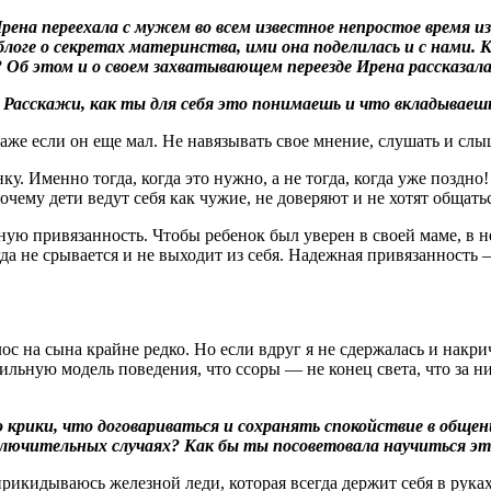
рена переехала с мужем во всем известное непростое время и
блоге о секретах материнства, ими она поделилась и с нами. 
 Об этом и о своем захватывающем переезде Ирена рассказал
 Расскажи, как ты для себя это понимаешь и что вкладываеш
же если он еще мал. Не навязывать свое мнение, слушать и слыша
ку. Именно тогда, когда это нужно, а не тогда, когда уже позд
почему дети ведут себя как чужие, не доверяют и не хотят общать
 привязанность. Чтобы ребенок был уверен в своей маме, в нер
да не срывается и не выходит из себя. Надежная привязанность —
ос на сына крайне редко. Но если вдруг я не сдержалась и накри
льную модель поведения, что ссоры — не конец света, что за ни
рики, что договариваться и сохранять спокойствие в общени
сключительных случаях? Как бы ты посоветовала научиться э
прикидываюсь железной леди, которая всегда держит себя в рука