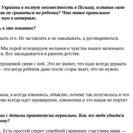
з Украины в полную неизвестность в Польшу, оставив свою
Как не срываться на ребенка? Что такое правильное
а нам в интервью.
ь в это понятие?
ть его. Не заставлять и не наказывать, а договариваться.
но! Мы порой игнорируем желания и чувства наших маленьких
ся. Все закладывается в раннем детстве.
ушимой связи с ней. Это не значит, что надо всегда держать
 это когда ребенок даже после ссоры знает, что он нужен,
чала, я всегда извинюсь, объясню, почему так получилось и что
ми всегда идет примирение, извинения и это никак не портит
и с детьми практически нереально. Как же тебе удается
тому?
х. Есть простой секрет семейной гармонии: счастлива мама —