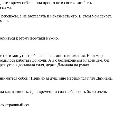
уделяет время себе — она просто не в состоянии быть
а мужа.
ебенком, а не заставлять и наказывать его. В этом мой секрет.
 меньше.
ремиться к этому все-таки нужно.
ше пяти минут и требовал очень много внимания. Наш мир
ходилось работать до ночи. А я с беспокойным младенцем, без
ех утра я досыпала сидя, держа Дамиана на руках
 заниматься собой! Принимая душ, мне мерещился плач Дамиана,
а как данность. Да и времени и сил на близость было очень
как страшный сон.