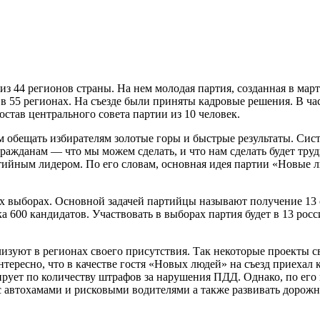
из 44 регионов страны. На нем молодая партия, созданная в мар
ь в 55 регионах. На съезде были приняты кадровые решения. В 
остав центрального совета партии из 10 человек.
обещать избирателям золотые горы и быстрые результаты. Систе
ражданам — что мы можем сделать, и что нам сделать будет тру
тийным лидером. По его словам, основная идея партии «Новые л
их выборах. Основной задачей партийцы называют получение 13
600 кандидатов. Участвовать в выборах партия будет в 13 рос
изуют в регионах своего присутствия. Так некоторые проекты св
Интересно, что в качестве гостя «Новых людей» на съезд приех
дирует по количеству штрафов за нарушения ПДД. Однако, по ег
ь с автохамами и рисковыми водителями а также развивать доро