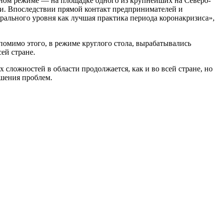
ном режиме — на площадке одного из крупнейших на Северо-
и. Впоследствии прямой контакт предпринимателей и
ального уровня как лучшая практика периода коронакризиса»,
помимо этого, в режиме круглого стола, вырабатывались
ей стране.
ложностей в области продолжается, как и во всей стране, но
ешения проблем.