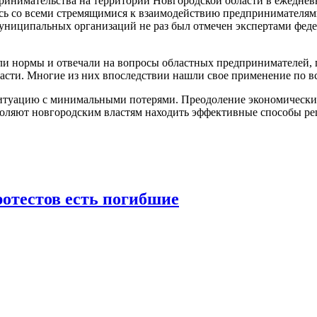
инимательства на территории Новгородской области в ежеднев
сь со всеми стремящимися к взаимодействию предпринимателям
ниципальных организаций не раз был отмечен экспертами федер
яли нормы и отвечали на вопросы областных предпринимателей, 
сти. Многие из них впоследствии нашли свое применение по вс
туацию с минимальными потерями. Преодоление экономических с
зволяют новгородским властям находить эффективные способы р
ротестов есть погибшие