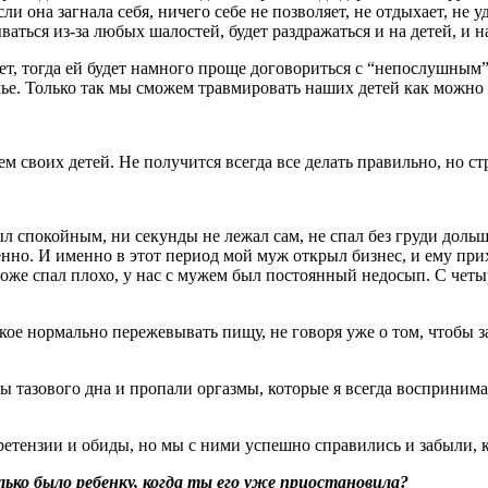
ли она загнала себя, ничего себе не позволяет, не отдыхает, не 
ваться из-за любых шалостей, будет раздражаться и на детей, и н
ет, тогда ей будет намного проще договориться с “непослушным” р
емье. Только так мы сможем травмировать наших детей как можно
 своих детей. Не получится всегда все делать правильно, но ст
л спокойным, ни секунды не лежал сам, не спал без груди доль
енно. И именно в этот период мой муж открыл бизнес, и ему при
же спал плохо, у нас с мужем был постоянный недосып. С четыр
такое нормально пережевывать пищу, не говоря уже о том, чтобы
тазового дна и пропали оргазмы, которые я всегда воспринимал
ретензии и обиды, но мы с ними успешно справились и забыли, 
ько было ребенку, когда ты его уже приостановила?