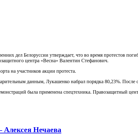
енних дел Белоруссии утверждает, что во время протестов погиб
озащитного центра «Весна» Валентин Стефанович.
порта на участников акции протеста.
варительным данным, Лукашенко набрал порядка 80,23%. После о
демонстраций была применена спецтехника. Правозащитный цен
— Алексея Нечаева