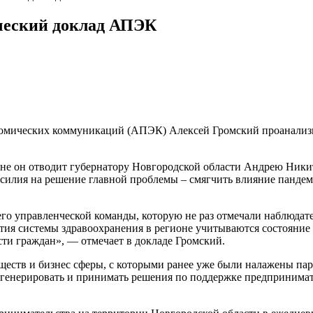
ческий доклад АПЭК
номических коммуникаций (АПЭК) Алексей Громский проанализи
оне он отводит губернатору Новгородской области Андрею Ники
силия на решение главной проблемы – смягчить влияние пандеми
 управленческой команды, которую не раз отмечали наблюдател
тия системы здравоохранения в регионе учитываются состояние
ти граждан», — отмечает в докладе Громский.
бществ и бизнес сферы, с которыми ранее уже были налажены п
о генерировать и принимать решения по поддержке предпринима