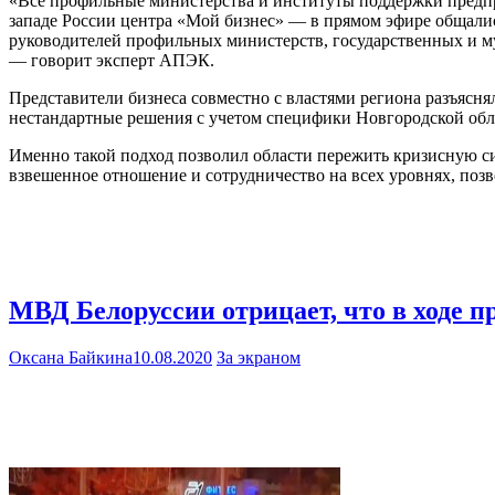
«Все профильные министерства и институты поддержки предпр
западе России центра «Мой бизнес» — в прямом эфире общали
руководителей профильных министерств, государственных и му
— говорит эксперт АПЭК.
Представители бизнеса совместно с властями региона разъясн
нестандартные решения с учетом специфики Новгородской обла
Именно такой подход позволил области пережить кризисную си
взвешенное отношение и сотрудничество на всех уровнях, по
МВД Белоруссии отрицает, что в ходе п
Оксана Байкина
10.08.2020
За экраном