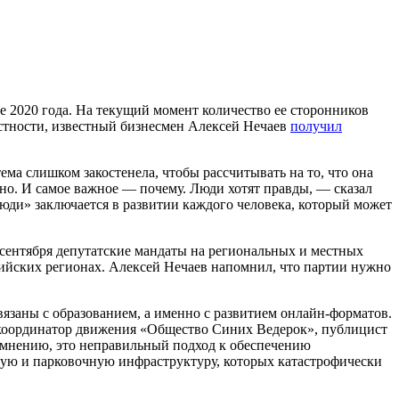
те 2020 года. На текущий момент количество ее сторонников
частности, известный бизнесмен Алексей Нечаев
получил
ма слишком закостенела, чтобы рассчитывать на то, что она
дно. И самое важное — почему. Люди хотят правды, — сказал
юди» заключается в развитии каждого человека, который может
 сентября депутатские мандаты на региональных и местных
сийских регионах. Алексей Нечаев напомнил, что партии нужно
язаны с образованием, а именно с развитием онлайн-форматов.
ал координатор движения «Общество Синих Ведерок», публицист
о мнению, это неправильный подход к обеспечению
жную и парковочную инфраструктуру, которых катастрофически