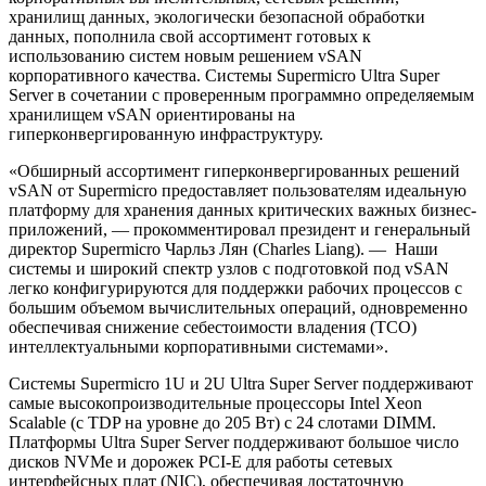
хранилищ данных, экологически безопасной обработки
данных, пополнила свой ассортимент готовых к
использованию систем новым решением vSAN
корпоративного качества. Системы Supermicro Ultra Super
Server в сочетании с проверенным программно определяемым
хранилищем vSAN ориентированы на
гиперконвергированную инфраструктуру.
«Обширный ассортимент гиперконвергированных решений
vSAN от Supermicro предоставляет пользователям идеальную
платформу для хранения данных критических важных бизнес-
приложений, — прокомментировал президент и генеральный
директор Supermicro Чарльз Лян (Charles Liang). — Наши
системы и широкий спектр узлов с подготовкой под vSAN
легко конфигурируются для поддержки рабочих процессов с
большим объемом вычислительных операций, одновременно
обеспечивая снижение себестоимости владения (ТСО)
интеллектуальными корпоративными системами».
Системы Supermicro 1U и 2U Ultra Super Server поддерживают
самые высокопроизводительные процессоры Intel Xeon
Scalable (с TDP на уровне до 205 Вт) с 24 слотами DIMM.
Платформы Ultra Super Server поддерживают большое число
дисков NVMe и дорожек PCI-E для работы сетевых
интерфейсных плат (NIC), обеспечивая достаточную