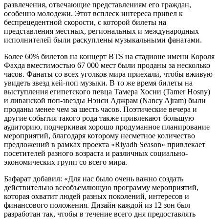
развлечения, отвечающие представлениям его граждан,
особенно молодежи. Этот всплеск интереса привел к
беспрецедентной скорости, с которой билеты на
представления местных, региональных и международных
исполнителей были раскуплены музыкальными фанатами.
Более 60% билетов на концерт BTS на стадионе имени Короля
Фахда вместимостью 67 000 мест были проданы за несколько
часов. Фанаты со всех уголков мира приехали, чтобы вживую
увидеть звезд кей-поп музыки. В то же время билеты на
выступления египетского певца Тамера Хосни (Tamer Hosny)
и ливанской поп-звезды Нэнси Аджрам (Nancy Ajram) были
проданы менее чем за шесть часов. Поэтические вечера и
другие события такого рода также привлекают большую
аудиторию, подчеркивая хорошо продуманное планирование
мероприятий, благодаря которому несметное количество
предложений в рамках проекта «Riyadh Season» привлекает
посетителей разного возраста и различных социально-
экономических групп со всего мира.
Бафарат добавил: «Для нас было очень важно создать
действительно всеобъемлющую программу мероприятий,
которая охватит людей разных поколений, интересов и
финансового положения. Дизайн каждой из 12 зон был
разработан так, чтобы в течение всего дня предоставлять