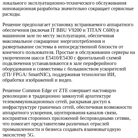
локального эксплуатационно-технического обслуживания
инновационная разработка значительно сокращает сервисные
расходы.
Решение предполагает установку встраиваемого аппаратного
обеспечения (включая IT BBU V9200 и TITAN C600) в
машинном зале по месту эксплуатации, обеспечивая
максимальное сокращение энергопотребления и
развертывание системы в непосредственной близости от
конечного пользователя. Простые в обслуживании серверы на
укороченном шасси Е5410/Е5430 с фронтальной схемой
подключения устанавливаются в зале периферийного
оборудования и совместимы с большинством ускорителей
(ГП/ FPGA/ SmartNIC), поддерживая технологии ИИ,
обработки изображений и видео.
Решение Common Edge от ZTE cовершает настоящую
революцию в традиционно замкнутой архитектуре
телекоммуникационных сетей, раскрывая доступ к
инфраструктуре граничных сетей, обеспечивая возможности
аппаратного ускорения, шунтирования каналов связи,
восприятия сторонних приложений беспроводными сетями,
что помогает представителям различных отраслей
промышленности и бизнеса создавать взаимовыгодную
экосистему 5G.