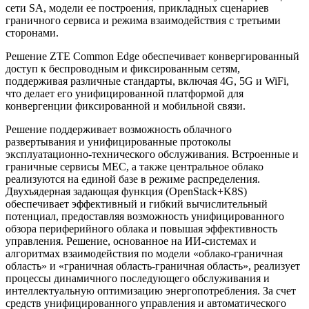
сети SA, модели ее построения, прикладных сценариев
граничного сервиса и режима взаимодействия с третьими
сторонами.
Решение ZTE Common Edge обеспечивает конвергированный
доступ к беспроводным и фиксированным сетям,
поддерживая различные стандарты, включая 4G, 5G и WiFi,
что делает его унифицированной платформой для
конвергенции фиксированной и мобильной связи.
Решение поддерживает возможность облачного
развертывания и унифицированные протоколы
эксплуатационно-технического обслуживания. Встроенные и
граничные сервисы МЕС, а также центральное облако
реализуются на единой базе в режиме распределения.
Двухъядерная задающая функция (OpenStack+K8S)
обеспечивает эффективный и гибкий вычислительный
потенциал, предоставляя возможность унифицированного
обзора периферийного облака и повышая эффективность
управления. Решение, основанное на ИИ-системах и
алгоритмах взаимодействия по модели «облако-граничная
область» и «граничная область-граничная область», реализует
процессы динамичного последующего обслуживания и
интеллектуальную оптимизацию энергопотребления. За счет
средств унифицированного управления и автоматического