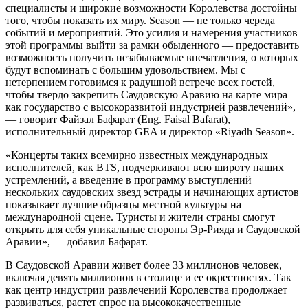
специалисты и широкие возможности Королевства достойны
того, чтобы показать их миру. Season — не только череда
событий и мероприятий. Это усилия и намерения участников
этой программы выйти за рамки обыденного — предоставить
возможность получить незабываемые впечатления, о которых
будут вспоминать с большим удовольствием. Мы с
нетерпением готовимся к радушной встрече всех гостей,
чтобы твердо закрепить Саудовскую Аравию на карте мира
как государство с высокоразвитой индустрией развлечений»,
— говорит Файзал Бафарат (Eng. Faisal Bafarat),
исполнительный директор GEA и директор «Riyadh Season».
«Концерты таких всемирно известных международных
исполнителей, как BTS, подчеркивают всю широту наших
устремлений, а введение в программу выступлений
нескольких саудовских звезд эстрады и начинающих артистов
показывает лучшие образцы местной культуры на
международной сцене. Туристы и жители страны смогут
открыть для себя уникальные стороны Эр-Рияда и Саудовской
Аравии», — добавил Бафарат.
В Саудовской Аравии живет более 33 миллионов человек,
включая девять миллионов в столице и ее окрестностях. Так
как центр индустрии развлечений Королевства продолжает
развиваться, растет спрос на высококачественные