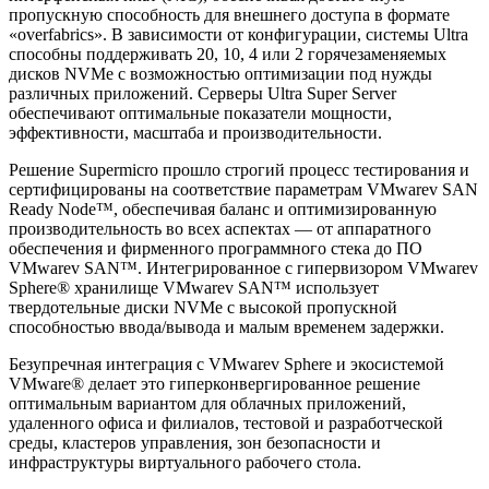
пропускную способность для внешнего доступа в формате
«overfabrics». В зависимости от конфигурации, системы Ultra
способны поддерживать 20, 10, 4 или 2 горячезаменяемых
дисков NVMe с возможностью оптимизации под нужды
различных приложений. Серверы Ultra Super Server
обеспечивают оптимальные показатели мощности,
эффективности, масштаба и производительности.
Решение Supermicro прошло строгий процесс тестирования и
сертифицированы на соответствие параметрам VMwarev SAN
Ready Node™, обеспечивая баланс и оптимизированную
производительность во всех аспектах — от аппаратного
обеспечения и фирменного программного стека до ПО
VMwarev SAN™. Интегрированное с гипервизором VMwarev
Sphere® хранилище VMwarev SAN™ использует
твердотельные диски NVMe с высокой пропускной
способностью ввода/вывода и малым временем задержки.
Безупречная интеграция с VMwarev Sphere и экосистемой
VMware® делает это гиперконвергированное решение
оптимальным вариантом для облачных приложений,
удаленного офиса и филиалов, тестовой и разработческой
среды, кластеров управления, зон безопасности и
инфраструктуры виртуального рабочего стола.