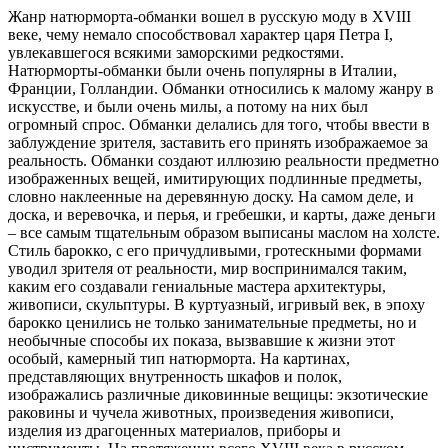
Жанр натюрморта-обманки вошел в русскую моду в ХVIII
веке, чему немало способствовал характер царя Петра I,
увлекавшегося всякими заморскими редкостями.
Натюрморты-обманки были очень популярны в Италии,
Франции, Голландии. Обманки относились к малому жанру в
искусстве, и были очень милы, а потому на них был
огромный спрос. Обманки делались для того, чтобы ввести в
заблуждение зрителя, заставить его принять изображаемое за
реальность. Обманки создают иллюзию реальности предметно
изображенных вещей, имитирующих подлинные предметы,
словно наклеенные на деревянную доску. На самом деле, и
доска, и веревочка, и перья, и гребешки, и карты, даже деньги
– все самым тщательным образом выписаны маслом на холсте.
Стиль барокко, с его причудливыми, гротескными формами
уводил зрителя от реальности, мир воспринимался таким,
каким его создавали гениальные мастера архитектуры,
живописи, скульптуры. В куртуазный, игривый век, в эпоху
барокко ценились не только занимательные предметы, но и
необычные способы их показа, вызвавшие к жизни этот
особый, камерный тип натюрморта. На картинах,
представляющих внутренность шкафов и полок,
изображались различные диковинные вещицы: экзотические
раковины и чучела животных, произведения живописи,
изделия из драгоценных материалов, приборы и