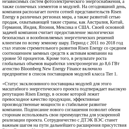
независимых систем фотоэлектрического энергоснабжения, а
также солнечных элементов и модулей. На сегодняшний день,
компания располагает почти сотней представительств Risen
Energy в различных регионах мира, а также развитой сетью
продаж, охватывающей такие страны, как Австралия, Китай,
Германия, Индия, Япония, Мексика и США. Своей основной
задачей компания считает предоставление экологически
безопасных и возобновляемых энергетических решений
клиентам по всему земному шару. Период с 2011 по 2018 год
стал этапом стремительного развития Risen Energy со средним
соотношением заемных средств к активам компании на
уровне 50 процентов. Кроме того, в результате роста
глобальных объемов выработки электроэнергии до 8,6 ГВт
агенство Bloomberg New Energy Finance включило
предприятие в список поставщиков модулей класса Tier 1.
«Статус эксклюзивного поставщика модулей для этого
масштабного энергетического проекта подтверждает высокую
репутацию Risen Energy, в основе которой лежит
превосходное качество продукции, эффективные
производственные мощности и стабильное развитие
компании. Подписание нового соглашения позволит обеим
сторонам использовать свои преимущества для ускоренной
реализации проекта. Сотрудничество с ДТЭК ВЭС станет
важным шагом на пути дальнейшего расширения присутствия