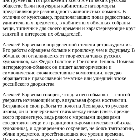
инструменты. На протяжении всего XVIII века в русском
обществе были популярны кабинетные натюрморты,
представляющие разновидность живописных обманок. В
отличие от кунсткамер, предполагавших показ редкостных,
удивительных предметов, в кабинетных обманках собраны
вещи, типичные для своего времени и характеризующие круг
занятий и интересов их обладателей.
Алексей Барвенко в определенной степени ретро-художник.
Его работы обращены больше к прошлому, чем к будущему. В
обманке он отталкивается от творчества таких русских
художников, как Федор Толстой и Григорий Теплов. Помимо
натюрмортов-обманок он пишет аллегорические и
символические сложносоставные композиции, нередко
обращается к православной тематике или ушедшей эпохе
российского дворянства.
Алексей Барвенко говорит, что для него обманка — способ
удержать исчезающий мир, визуальная форма ностальгии.
Встраивая в свои работы то полотна Леонардо, то русские
иконы, он и подчёркивает связь между ними (связь прежде
всего предметную, ведь рядом с мировыми шедеврами
соседствуют вещи из традиционно-романтического обихода
художника), и одновременно сохраняет, не боясь тавтологии,
облик предметов, простёгивающих все уровни времени.
Птичье перо неизменно, как и сухая травинка, пухлая