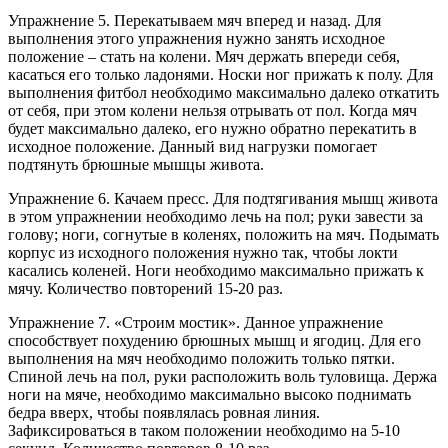
Упражнение 5. Перекатываем мяч вперед и назад. Для
выполнения этого упражнения нужно занять исходное
положение – стать на колени. Мяч держать впереди себя,
касаться его только ладонями. Носки ног прижать к полу. Для
выполнения фитбол необходимо максимально далеко откатить
от себя, при этом колени нельзя отрывать от пол. Когда мяч
будет максимально далеко, его нужно обратно перекатить в
исходное положение. Данный вид нагрузки помогает
подтянуть брюшные мышцы живота.
Упражнение 6. Качаем пресс. Для подтягивания мышц живота
в этом упражнении необходимо лечь на пол; руки завести за
голову; ноги, согнутые в коленях, положить на мяч. Подымать
корпус из исходного положения нужно так, чтобы локти
касались коленей. Ноги необходимо максимально прижать к
мячу. Количество повторений 15-20 раз.
Упражнение 7. «Строим мостик». Данное упражнение
способствует похудению брюшных мышц и ягодиц. Для его
выполнения на мяч необходимо положить только пятки.
Спиной лечь на пол, руки расположить воль туловища. Держа
ноги на мяче, необходимо максимально высоко поднимать
бедра вверх, чтобы появлялась ровная линия.
Зафиксироваться в таком положении необходимо на 5-10