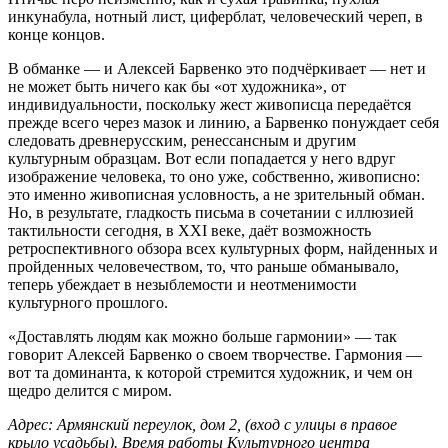
инкунабула, нотный лист, циферблат, человеческий череп, в
конце концов.
В обманке — и Алексей Барвенко это подчёркивает — нет и
не может быть ничего как бы «от художника», от
индивидуальности, поскольку жест живописца передаётся
прежде всего через мазок и линию, а Барвенко понуждает себя
следовать древнерусским, ренессансным и другим
культурным образцам. Вот если попадается у него вдруг
изображение человека, то оно уже, собственно, живописно:
это именно живописная условность, а не зрительный обман.
Но, в результате, гладкость письма в сочетании с иллюзией
тактильности сегодня, в XXI веке, даёт возможность
ретроспективного обзора всех культурных форм, найденных и
пройденных человечеством, то, что раньше обманывало,
теперь убеждает в незыблемости и неотменимости
культурного прошлого.
«Доставлять людям как можно больше гармонии» — так
говорит Алексей Барвенко о своем творчестве. Гармония —
вот та доминанта, к которой стремится художник, и чем он
щедро делится с миром.
Адрес: Армянский переулок, дом 2, (вход с улицы в правое
крыло усадьбы). Время работы Культурного центра