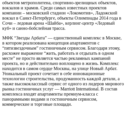
объектов метрополитена, спортивно-зрелищных объектов,
вокзалов и храмов. Среди самых известных проектов
компании – московский стадион «Локомотив», Ладожский
вокзал в Санкт-Петербурге, объекты Олимпиады 2014 года в
Сочи – ледовая арена «Шайба», керлинг-центр «Ледовый
куб» и санно-бобслейная трасса.
МФК “Звезды Арбата” — единственный комплекс в Москве,
в котором реализована концепция апартаментов с
“пятизвездочным” гостиничным сервисом. Благодаря этому,
расхожее выражение “жить, работать и отдыхать в одном
месте” не просто является частью рекламных кампаний
проекта, но и действительно воплощено в жизнь. Комплекс
находится в самом сердце Москвы, на улице Новый Арбат.
Уникальный проект сочетает в себе инновационные
технологии строительства, продуманность каждой детали, а
также высококлассный сервис от одного из лидеров мирового
рынка гостиничных услуг — Marriott International. В состав
комплекса входят апартаменты премиум-класса с
панорамными видами и гостиничным сервисом,
коммерческие и торговые площади.