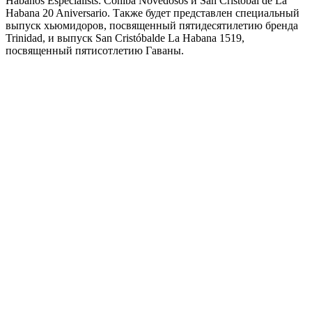
Habanos Especialists: Cohiba Novedosos и San Cristóbal de La
Habana 20 Aniversario. Также будет представлен специальный
выпуск хьюмидоров, посвященный пятидесятилетию бренда
Trinidad, и выпуск San Cristóbalde La Habana 1519,
посвященный пятисотлетию Гаваны.