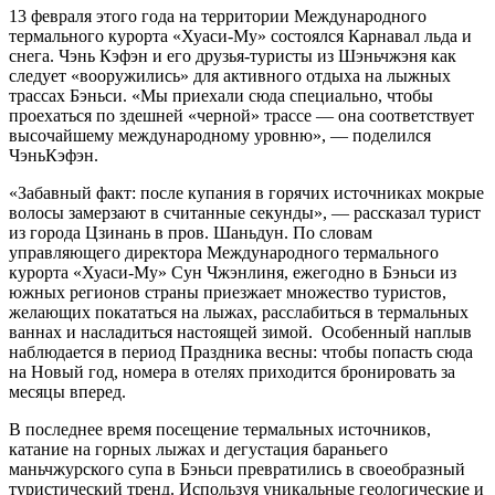
13 февраля этого года на территории Международного
термального курорта «Хуаси-Му» состоялся Карнавал льда и
снега. Чэнь Кэфэн и его друзья-туристы из Шэньчжэня как
следует «вооружились» для активного отдыха на лыжных
трассах Бэньси. «Мы приехали сюда специально, чтобы
проехаться по здешней «черной» трассе — она соответствует
высочайшему международному уровню», — поделился
ЧэньКэфэн.
«Забавный факт: после купания в горячих источниках мокрые
волосы замерзают в считанные секунды», — рассказал турист
из города Цзинань в пров. Шаньдун. По словам
управляющего директора Международного термального
курорта «Хуаси-Му» Сун Чжэнлиня, ежегодно в Бэньси из
южных регионов страны приезжает множество туристов,
желающих покататься на лыжах, расслабиться в термальных
ваннах и насладиться настоящей зимой. Особенный наплыв
наблюдается в период Праздника весны: чтобы попасть сюда
на Новый год, номера в отелях приходится бронировать за
месяцы вперед.
В последнее время посещение термальных источников,
катание на горных лыжах и дегустация бараньего
маньчжурского супа в Бэньси превратились в своеобразный
туристический тренд. Используя уникальные геологические и