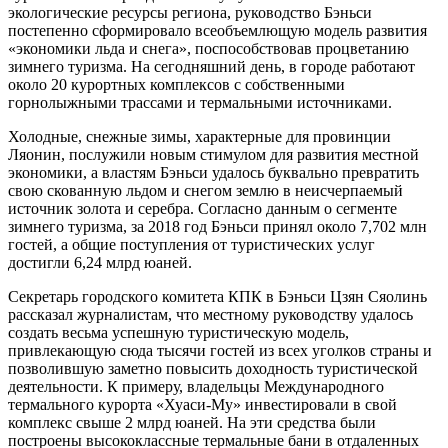
экологические ресурсы региона, руководство Бэньси
постепенно сформировало всеобъемлющую модель развития
«экономики льда и снега», поспособствовав процветанию
зимнего туризма. На сегодняшний день, в городе работают
около 20 курортных комплексов с собственными
горнолыжными трассами и термальными источниками.
Холодные, снежные зимы, характерные для провинции
Ляонин, послужили новым стимулом для развития местной
экономики, а властям Бэньси удалось буквально превратить
свою скованную льдом и снегом землю в неисчерпаемый
источник золота и серебра. Согласно данным о сегменте
зимнего туризма, за 2018 год Бэньси принял около 7,702 млн
гостей, а общие поступления от туристических услуг
достигли 6,24 млрд юаней.
Секретарь городского комитета КПК в Бэньси Цзян Сяолинь
рассказал журналистам, что местному руководству удалось
создать весьма успешную туристическую модель,
привлекающую сюда тысячи гостей из всех уголков страны и
позволившую заметно повысить доходность туристической
деятельности. К примеру, владельцы Международного
термального курорта «Хуаси-Му» инвестировали в свой
комплекс свыше 2 млрд юаней. На эти средства были
построены высококлассные термальные бани в отдаленных