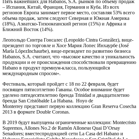
Пять важнейших для Habanos, S.A. рынков по объему продаж
– Испания, Китай, Франция, Германия и Куба. Из всех
регионов Европа занимает первое место, составляя 53% всего
объема продаж, затем следуют Северная и Южная Америка
(18%), Азиатско-Тихоокеанский регион (15%) и Африка и
Ближний Восток (14%).
Леопольдо Синтра Гонсалес (Leopoldo Cintra González), вице-
президент по торговле и Хосе Мария Лопес Инхаурбе (José
María LópezInchaurbe), вице-президент по развитию бизнеса
Habanos, S.A. считают, что «высокое качество и уникальность
продукции и ее происхождения способствовали превращению
Habano в продукт премиум-класса, пользующийся
международным спросом».
Фестиваль, который пройдет с 18 по 22 февраля, будет
посвящен пятисотлетию Гаваны. Особое внимание будет
уделено пятидесятилетию бренда Trinidad и двадцатилетию
бренда San Cristóbalde La Habana. Hoyo de
Monterrey представит первую коллекцию Gran Reserva Cosecha
2013 в формате Double Coronas.
В 2019 будут выпущены ограниченные коллекции: Montecristo
Supremos, Allones No.2 de Ramón Allonesи Quai D’Orsay
Senadores; вместеспродукцией сети La Casa del Habano и