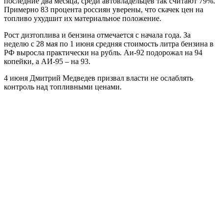
последние два месяца, среди автовладельцев так считают 79%.
Примерно 83 процента россиян уверены, что скачек цен на
топливо ухудшит их материальное положение.
Рост дизтоплива и бензина отмечается с начала года. За
неделю с 28 мая по 1 июня средняя стоимость литра бензина в
РФ выросла практически на рубль. Аи-92 подорожал на 94
копейки, а АИ-95 – на 93.
4 июня Дмитрий Медведев призвал власти не ослаблять
контроль над топливными ценами.