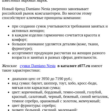
известных мировых марок.
Новый бренд Damiano Nesta уверенно завоевывает
российский рынок кожгалантереи. Во многом этому
способствуют ключевые принципы компании:
при создании сумок учитываются требования занятых и
активных женщин;
в каждом изделии гармонично сочетается красота и
комфорт;
большое внимание уделяется деталям (коже, ткани,
фурнитуре);
ассортимент продукции рассчитан на женщин разного
возраста и занятых в разных сферах деятельности.
Женские
сумки Damiano Nesta
в каталоге z077.ru
имеют
такие характеристики:
диапазон цен: от 3950 до 7190 руб.;
вид сумки: баулет, шоппер, тоут, хобо, кросс-боди,
мягкая или каркасная сумка;
цвет: коричневый, бордовый, темно-синий, голубой,
красный, салатовый, черный, бежевый, синий металлик,
темное серебро, оранжевый с золотом, жемчужный;
цвет фурнитуры: серебро;
размер: большой, средний, маленький;