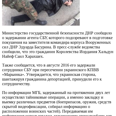
Министерство государственной безопасности ДНР сообщило
о задержании агента СБУ, которого подозревают в подготовке
покушения на заместителя командира корпуса Вооруженных
сил ДНР Эдуарда Басурина. В пресс-службе ведомства
сообщили, что это гражданин Королевства Иордания Хальдун
Найеф Саил Харахшех.
Также сообщается, что в августе 2016 его задержали
сотрудники СБУ при пересечении украинского КПВВ
«Марьинка». Утверждается, что украинская сторона,
шантажируя гражданина депортацией, принудили его к
сотрудничеству.
По информации МГБ, задержанный на протяжении двух лет
осуществлял тайниковые операции, а именно закладку и
выемку различных предметов (боеприпасов, оружия, средств
скрытой видеофиксации, собирал информацию о
расположении воинских частей). Передаваемая им
информация использовалась украинскими спецслужбами для