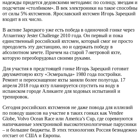
надежды придется дедовскими методами: по солнцу, звездам и
подсчетам «столбиком». В век электроники на такое способны
от силы 5% яхтсменов. Ярославский яхтсмен Игорь Зарецкий
входит в их число.
В активе Зарецкого уже есть победа в одиночной гонке через
Атлантику Jester Challenge 2010 года. Он первый и пока
единственный российский яхтсмен, который смог не просто
преодолеть эту дистанцию, но и одержать победу в
абсолютном зачете. Причем на старой 7-метровой яхте,
которую переоборудовал своими руками.
Для участия в предстоящей гонке Игорь Зарецкий готовит
двухмачтовую яхту «Эсмеральда» 1980 года постройки.
Ремонт и переоснащение яхты заняли более полугода. 17
апреля 2018 года яхту планируется спустить на воду в
испанском городе Аликанте для ходовых испытаний и
тренировок.
Сегодня российских яхтсменов не даже повода для иллюзий
по поводу шансов на участие в таких гонках как Vendee
Globe, Volvo Ocean Race или America’s Cup, где соревнуются
напичканные электроникой высокотехнологичные парусники
– и большие бюджеты. В этих технологиях Россия безнадежно
отстает от США и Европы.