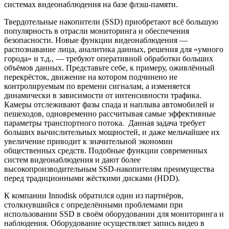
системах видеонаблюдения на базе флэш-памяти.
Твердотельные накопители (SSD) приобретают всё большую
популярность в отрасли мониторинга и обеспечения
безопасности. Новые функции видеонаблюдения —
распознавание лица, аналитика данных, решения для «умного
города» и т.д., — требуют оперативной обработки больших
объёмов данных. Представьте себе, к примеру, оживлённый
перекрёсток, движение на котором подчинено не
контролируемым по времени сигналам, а изменяется
динамически в зависимости от интенсивности трафика.
Камеры отслеживают фазы спада и наплыва автомобилей и
пешеходов, одновременно рассчитывая самые эффективные
параметры транспортного потока. Данная задача требует
больших вычислительных мощностей, и даже мельчайшее их
увеличение приводит к значительной экономии
общественных средств. Подобные функции современных
систем видеонаблюдения и дают более
высокопроизводительным SSD-накопителям преимущества
перед традиционными жёсткими дисками (HDD).
К компании Innodisk обратился один из партнёров,
столкнувшийся с определёнными проблемами при
использовании SSD в своём оборудовании для мониторинга и
наблюдения. Оборудование осуществляет запись видео в