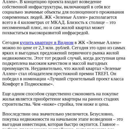
Аллеи». В концепцию проекта входит возведение
собственной инфраструктуры, включающей в себя все
социально значимые объекты для полноценного проживания
современных людей. ЖК «Зеленые Аллеи» располагается
всего в 4 километрах от МКАД. Близость к столице – это
несомненный плюс, но и сам жилой квартал может
похвастаться высокоразвитой инфрасредой.
Сегодня
купить квартиру в Видном
в ЖК «Зеленые Аллеи»
можно по цене от 2,3 млн. рублей. Сегодня это одно из самых
ярких и выгодных предложений первичного рынка жилой
недвижимости. Этот тот редкий случай, когда доступная цена
подкреплена высоким качеством и массой выгодных
преимуществ. Неудивительно, что жилой квартал «Зеленые
Аллеи» стал обладателем престижной премии TREFI. Он
победил в номинации «Лучший строительный проект класса
Комфорт в Подмосковье».
Еще одним способом существенно сэкономить на покупке
жилья является приобретение квартиры на ранних стадиях
строительства. Чем «ниже» стройка, тем ниже и цена.
Впоследствии она значительно увеличится. Безусловно,
покупка недвижимости на начальном этапе возведения – это
выгодная инвестиция, которая быстро окупится. Главное –