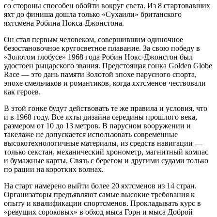
со стороны способен обойти вокруг света. Из 8 стартовавших
яхт до финиша дошла только «Сухаили» британского
яхтсмена Робина Нокса-Джонстона.
Он стал первым человеком, совершившим одиночное
безостановочное кругосветное плавание. За свою победу в
«Золотом глобусе» 1968 года Робин Нокс-Джонстон был
удостоен рыцарского звания. Предстоящая гонка Golden Globe
Race — это дань памяти Золотой эпохе парусного спорта,
эпохе смельчаков и романтиков, когда яхтсменов чествовали
как героев.
В этой гонке будут действовать те же правила и условия, что
и в 1968 году. Все яхты дизайна середины прошлого века,
размером от 10 до 13 метров. В парусном вооружении и
такелаже не допускается использовать современные
высокотехнологичные материалы, из средств навигации —
только секстан, механический хронометр, магнитный компас
и бумажные карты. Связь с берегом и другими судами только
по рации на коротких волнах.
На старт намерено выйти более 20 яхтсменов из 14 стран.
Организаторы предъявляют самые высокие требования к
опыту и квалификации спортсменов. Прокладывать курс в
«ревущих сороковых» в обход мыса Горн и мыса Доброй