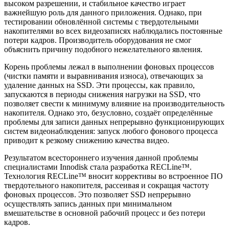
высоком разрешении, и стабильное качество играет
важнейшую роль для данного приложения. Однако, при
тестировании обновлённой системы с твердотельными
накопителями во всех видеозаписях наблюдались постоянные
потери кадров. Производитель оборудования не смог
объяснить причину подобного нежелательного явления.
Корень проблемы лежал в выполнении фоновых процессов
(чистки памяти и выравнивания износа), отвечающих за
удаление данных на SSD. Эти процессы, как правило,
запускаются в периоды снижения нагрузки на SSD, что
позволяет свести к минимуму влияние на производительность
накопителя. Однако это, безусловно, создаёт определённые
проблемы для записи данных непрерывно функционирующих
систем видеонаблюдения: запуск любого фонового процесса
приводит к резкому снижению качества видео.
Результатом всестороннего изучения данной проблемы
специалистами Innodisk стала разработка RECLine™.
Технология RECLine™ вносит коррективы во встроенное ПО
твердотельного накопителя, рассеивая и сокращая частоту
фоновых процессов. Это позволяет SSD непрерывно
осуществлять запись данных при минимальном
вмешательстве в основной рабочий процесс и без потери
кадров.