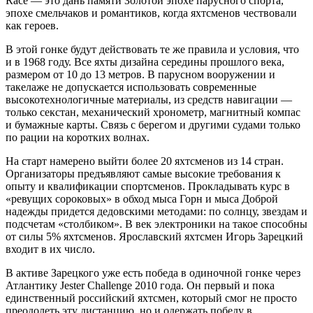
Race — это дань памяти Золотой эпохе парусного спорта,
эпохе смельчаков и романтиков, когда яхтсменов чествовали
как героев.
В этой гонке будут действовать те же правила и условия, что
и в 1968 году. Все яхты дизайна середины прошлого века,
размером от 10 до 13 метров. В парусном вооружении и
такелаже не допускается использовать современные
высокотехнологичные материалы, из средств навигации —
только секстан, механический хронометр, магнитный компас
и бумажные карты. Связь с берегом и другими судами только
по рации на коротких волнах.
На старт намерено выйти более 20 яхтсменов из 14 стран.
Организаторы предъявляют самые высокие требования к
опыту и квалификации спортсменов. Прокладывать курс в
«ревущих сороковых» в обход мыса Горн и мыса Доброй
надежды придется дедовскими методами: по солнцу, звездам и
подсчетам «столбиком». В век электроники на такое способны
от силы 5% яхтсменов. Ярославский яхтсмен Игорь Зарецкий
входит в их число.
В активе Зарецкого уже есть победа в одиночной гонке через
Атлантику Jester Challenge 2010 года. Он первый и пока
единственный российский яхтсмен, который смог не просто
преодолеть эту дистанцию, но и одержать победу в