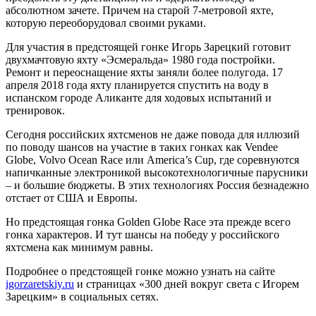
абсолютном зачете. Причем на старой 7-метровой яхте,
которую переоборудовал своими руками.
Для участия в предстоящей гонке Игорь Зарецкий готовит
двухмачтовую яхту «Эсмеральда» 1980 года постройки.
Ремонт и переоснащение яхты заняли более полугода. 17
апреля 2018 года яхту планируется спустить на воду в
испанском городе Аликанте для ходовых испытаний и
тренировок.
Сегодня российских яхтсменов не даже повода для иллюзий
по поводу шансов на участие в таких гонках как Vendee
Globe, Volvo Ocean Race или America’s Cup, где соревнуются
напичканные электроникой высокотехнологичные парусники
– и большие бюджеты. В этих технологиях Россия безнадежно
отстает от США и Европы.
Но предстоящая гонка Golden Globe Race эта прежде всего
гонка характеров. И тут шансы на победу у российского
яхтсмена как минимум равны.
Подробнее о предстоящей гонке можно узнать на сайте
igorzaretskiy.ru
и страницах «300 дней вокруг света с Игорем
Зарецким» в социальных сетях.