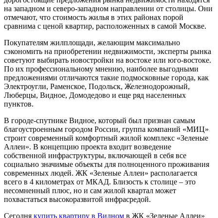
на западном и северо-западном направлении от столицы. Они
отмечают, что стоимость жилья в этих районах порой
сравнима с ценой квартир, расположенных в самой Москве.
Покупателям жилплощади, желающим максимально
сэкономить на приобретении недвижимости, эксперты рынка
советуют выбирать новостройки на востоке или юго-востоке.
По их профессиональному мнению, наиболее выгодными
предложениями отличаются такие подмосковные города, как
Электроугли, Раменское, Подольск, Железнодорожный,
Люберцы, Видное, Домодедово и еще ряд населенных
пунктов.
В городе-спутнике Видное, который был признан самым
благоустроенным городом России, группа компаний «МИЦ»
строит современный комфортный жилой комплекс «Зеленые
Аллеи». В концепцию проекта входит возведение
собственной инфраструктуры, включающей в себя все
социально значимые объекты для полноценного проживания
современных людей. ЖК «Зеленые Аллеи» располагается
всего в 4 километрах от МКАД. Близость к столице – это
несомненный плюс, но и сам жилой квартал может
похвастаться высокоразвитой инфрасредой.
Сегодня
купить квартиру в Видном
в ЖК «Зеленые Аллеи»