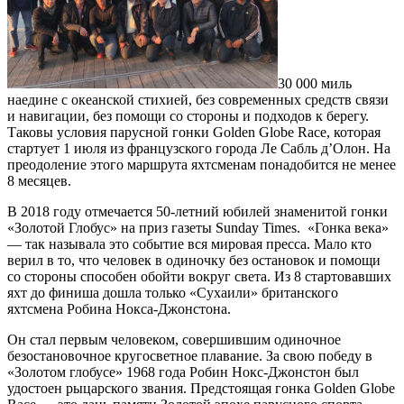
30 000 миль
наедине с океанской стихией, без современных средств связи
и навигации, без помощи со стороны и подходов к берегу.
Таковы условия парусной гонки Golden Globe Race, которая
стартует 1 июля из французского города Ле Сабль д’Олон. На
преодоление этого маршрута яхтсменам понадобится не менее
8 месяцев.
В 2018 году отмечается 50-летний юбилей знаменитой гонки
«Золотой Глобус» на приз газеты Sunday Times. «Гонка века»
— так называла это событие вся мировая пресса. Мало кто
верил в то, что человек в одиночку без остановок и помощи
со стороны способен обойти вокруг света. Из 8 стартовавших
яхт до финиша дошла только «Сухаили» британского
яхтсмена Робина Нокса-Джонстона.
Он стал первым человеком, совершившим одиночное
безостановочное кругосветное плавание. За свою победу в
«Золотом глобусе» 1968 года Робин Нокс-Джонстон был
удостоен рыцарского звания. Предстоящая гонка Golden Globe