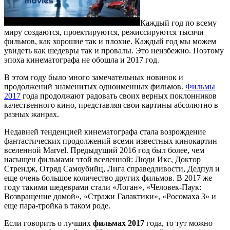
Каждый год по всему
миру создаются, проектируются, режиссируются тысячи
фильмов, как хорошие так и плохие. Каждый год мы можем
увидеть как шедевры так и провалы. Это неизбежно. Поэтому
эпоха кинематографа не обошла и 2017 год.
В этом году было много замечательных новинок и
продолжений знаменитых одноименных фильмов.
Фильмы
2017
года продолжают радовать своих верных поклонников
качественного кино, представляя свои картины абсолютно в
разных жанрах.
Недавней тенденцией кинематографа стала возрождение
фантастических продолжений всеми известных кинокартин
вселенной Marvel. Предыдущий 2016 год был более, чем
насыщен фильмами этой вселенной: Люди Икс, Доктор
Стрендж, Отряд Самоубийц, Лига справедливости, Дедпул и
еще очень большое количество других фильмов. В 2017 же
году такими шедеврами стали «Логан», «Человек-Паук:
Возвращение домой», «Стражи Галактики», «Росомаха 3» и
еще пара-тройка в таком роде.
Если говорить о лучших
фильмах 2017
года, то тут можно