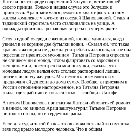
Латифи нечто вроде современной Золушки, встретившей
своего принца. Только в нашем случае это Золушок и
принцесса. Араш занимался ремонтом квартиры в элитном
жилом комплексе у кого-то из соседей Шаповаловой. Судья и
таджикский строитель часто сталкивались на улице. А
однажды произошла решающая встреча в супермаркете.
Стоя в одной очереди с женщиной, юноша удивился, когда
увидел в ее корзине две бутылки водки. «Сказал ей, что такая
красивая женщина не должна употреблять алкоголь, иначе она
перестанет нравиться мужчинам. Татьяна Петровна спросила
не слишком ли я молод, чтобы флиртовать со взрослыми
женщинами и, посмотрев на мои покупки, сказала, что
молодым людям нельзя есть столько растворимой лапши,
иначе я испорчу желудок. Мы немного посмеялись и я
предложил ей донести до дома сумку. Вообще, к приезжим в
России отношение настороженное, но Татьяна Петровна
знала, где я работаю и согласилась» — сообщил Латифи.
А потом Шаповалова пригласила Латифи обновить ей ремонт
в ванной, но видимо Араш заштукатурил Татьяне Петровне
не только стены, но и сердечные раны.
Если для судьи такой брак – это возможность найти спутника,
взяв под крыло молодого человека. Что в общем