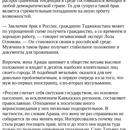
распространенная тенденция в среде состоявшихся женщин в
любой демократической стране. То для супруга такой брак
является стремительным попаданием на иную орбиту
возможностей.
— Заключив брак в России, гражданин Таджикистана может
по упрощенной схеме получить гражданство, а со временем и
хорошую работу, — говорит независимый эксперт Лола
Олимова. — Он становится своим в российской среде.
Мужчина в таком браке получает стабильное положение и
документы для проживания.
Впрочем, жена Араша занимает в обществе весьма высокое
положение и входит в десяток наиболее влиятельных лиц
своего города. И подобный мезальянс оказался для нее
довольно проблематичным, в первую очередь из-за того, что
муж во-первых иностранец, а во-вторых мусульманин.
«Россия считает себя светским государством, но основное
население, за исключением Кавказских регионов, составляют
православные. Отношение к носителям иного
вероисповедания у них несколько подозрительное. В
частности, по словам Араша, его жену не раз спрашивали не
собирается ли она менять веру. Интересовались почему она
стала редко посещать храм, хотя и до этого она ходила туда
только по большим церковным праздникам. Саму Татьяну так