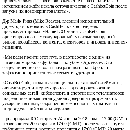
приветствовать CashbetCoin в качестве нашего партнёра. С
нетерпением ждём начала сотрудничества с CashbetCoin после
запуска их новойкриптовалюты».
Д-р Майк Ривз (Mike Reaves), главный исполнительный
директор и основатель CashBet, в свою очередь,
прокомментировал: «Наше ICO монет CashBet Coin
ориентировано на международный, многомиллиардный
рынок провайдеров контента, операторов и игроков интернет-
гейминга.
«Мы рады пройти этот путь в партнёрстве с одним из
гигантов мирового футбола — клубом «Арсенал». Это
сотрудничество позволит нам развивать наш бренд и
эффективно привлечь этот сегмент аудитории.
«CashBet Coin, созданная специально для онлайн-гейминга,
оптимизирует интернет-процессы для игроков казино,
социальных сетей, киберспорта и спортивных тотализаторов
посредством повышения уровня доверия и прозрачности,
ускорения выплат, сокращения комиссионных платежей и
индивидуальной защиты игроков».
Предпродажа ICO стартует 24 января 2018 года в 17:00 (GMT)
и завершится 20 февраля в 17:00 (GMT), после чего начнутся
публичные торги, которые продлятся с 17:00 (GMT) 20 марта