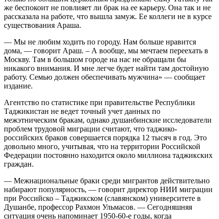
же беспокоит не повлияет ли брак на ее карьеру. Она так и не
рассказала на работе, что вышла замуж. Ее коллеги не в курсе
существования Араша.
— Мы не любим ходить по городу. Нам больше нравится
дома, — говорит Араш. – А вообще, мы мечтаем переехать в
Москву. Там в большом городе на нас не обращали бы
никакого внимания. И мне легче будет найти там достойную
работу. Семью должен обеспечивать мужчина» — сообщает
издание.
Агентство по статистике при правительстве Республики
Таджикистан не ведет точный учет данных по
межэтническим бракам, однако душанбинские исследователи
проблем трудовой миграции считают, что таджико-
российских браков совершается порядка 12 тысяч в год. Это
довольно много, учитывая, что на территории Российской
Федерации постоянно находится около миллиона таджикских
граждан.
— Межнациональные браки среди мигрантов действительно
набирают популярность, — говорит директор НИИ миграции
при Российско – Таджикском (славянском) университете в
Душанбе, профессор Рахмон Ульмасов. — Сегодняшняя
ситуация очень напоминает 1950-60-е годы, когда