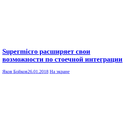
Supermicro расширяет свои
возможности по стоечной интеграции
Яков Бойков
26.01.2018
На экране