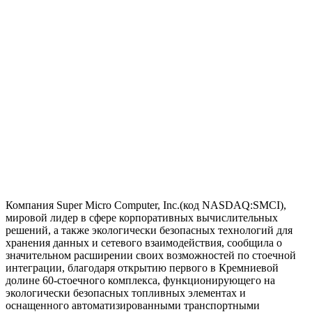
Компания Super Micro Computer, Inc.(код NASDAQ:SMCI),
мировой лидер в сфере корпоративных вычислительных
решений, а также экологически безопасных технологий для
хранения данных и сетевого взаимодействия, сообщила о
значительном расширении своих возможностей по стоечной
интеграции, благодаря открытию первого в Кремниевой
долине 60-стоечного комплекса, функционирующего на
экологически безопасных топливных элементах и
оснащенного автоматизированными транспортными