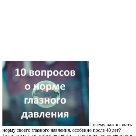
Почему важно знать
норму своего глазного давления, особенно после 40 лет?
Главная задача каждого человека — сохранить хорошее зрение