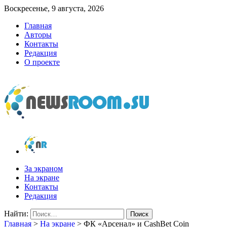
Воскресенье, 9 августа, 2026
Главная
Авторы
Контакты
Редакция
О проекте
newsroom.su
Новости о новостях
За экраном
На экране
Контакты
Редакция
Найти:
Главная
>
На экране
>
ФК «Арсенал» и CashBet Coin