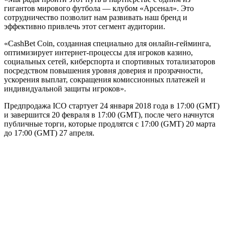
гигантов мирового футбола — клубом «Арсенал». Это
сотрудничество позволит нам развивать наш бренд и
эффективно привлечь этот сегмент аудитории.
«CashBet Coin, созданная специально для онлайн-гейминга,
оптимизирует интернет-процессы для игроков казино,
социальных сетей, киберспорта и спортивных тотализаторов
посредством повышения уровня доверия и прозрачности,
ускорения выплат, сокращения комиссионных платежей и
индивидуальной защиты игроков».
Предпродажа ICO стартует 24 января 2018 года в 17:00 (GMT)
и завершится 20 февраля в 17:00 (GMT), после чего начнутся
публичные торги, которые продлятся с 17:00 (GMT) 20 марта
до 17:00 (GMT) 27 апреля.