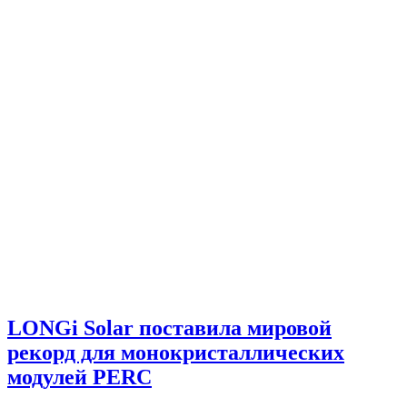
LONGi Solar поставила мировой
рекорд для монокристаллических
модулей PERC