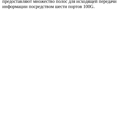
предоставляют множество полос для исходящей передачи
информации посредством шести портов 100G.