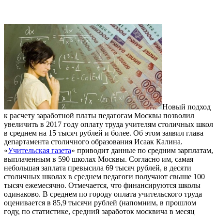
Новый подход
к расчету заработной платы педагогам Москвы позволил
увеличить в 2017 году оплату труда учителям столичных школ
в среднем на 15 тысяч рублей и более. Об этом заявил глава
департамента столичного образования Исаак Калина.
«
Учительская газета
» приводит данные по средним зарплатам,
выплаченным в 590 школах Москвы. Согласно им, самая
небольшая заплата превысила 69 тысяч рублей, в десяти
столичных школах в среднем педагоги получают свыше 100
тысяч ежемесячно. Отмечается, что финансируются школы
одинаково. В среднем по городу оплата учительского труда
оценивается в 85,9 тысячи рублей (напомним, в прошлом
году, по статистике, средний заработок москвича в месяц