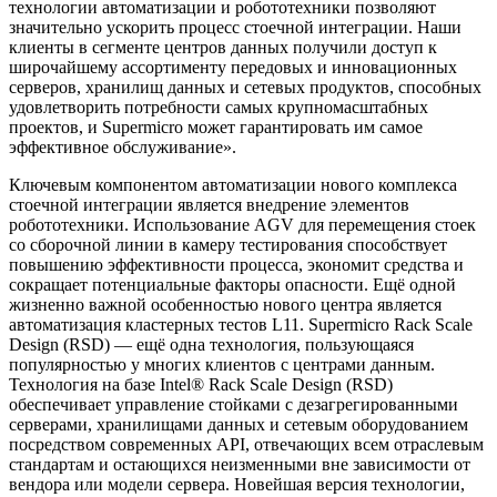
технологии автоматизации и робототехники позволяют
значительно ускорить процесс стоечной интеграции. Наши
клиенты в сегменте центров данных получили доступ к
широчайшему ассортименту передовых и инновационных
серверов, хранилищ данных и сетевых продуктов, способных
удовлетворить потребности самых крупномасштабных
проектов, и Supermicro может гарантировать им самое
эффективное обслуживание».
Ключевым компонентом автоматизации нового комплекса
стоечной интеграции является внедрение элементов
робототехники. Использование AGV для перемещения стоек
со сборочной линии в камеру тестирования способствует
повышению эффективности процесса, экономит средства и
сокращает потенциальные факторы опасности. Ещё одной
жизненно важной особенностью нового центра является
автоматизация кластерных тестов L11. Supermicro Rack Scale
Design (RSD) — ещё одна технология, пользующаяся
популярностью у многих клиентов с центрами данным.
Технология на базе Intel® Rack Scale Design (RSD)
обеспечивает управление стойками с дезагрегированными
серверами, хранилищами данных и сетевым оборудованием
посредством современных API, отвечающих всем отраслевым
стандартам и остающихся неизменными вне зависимости от
вендора или модели сервера. Новейшая версия технологии,