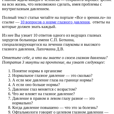
на всю жизнь, что невозможно сделать, имея проблемы с
внутриглазным давлением.
Полный текст статьи читайте на портале «Все о зрении.ru» по
ссылке —
10 вопросов о норме глазного давления
, ответы на
которые должен знать каждый.
Из нее Вы узнает 10 ответов одного из ведущих глазных
хирургов больницы имени С.П. Боткина,
специализирующегося на лечении глаукомы и высокого
глазного давления, Лапочкина Д.В.
Ответьте себе, а что вы знаете о своем глазном давлении?
Потратив 3 минуты на прочтение, вы узнает следующее:
Понятие нормы в организме
Нормальное глазное давление — это сколько?
А если мое давление глаза на границе нормы?
А если оно больше нормы?
Давление глаз меняется с возрастом?
Что же влияет на глазное давление?
Давление в правом и левом глазу разное — это
нормально?
Когда давление повышено — что это за болезнь?
Офтальмологи говорят о целевом глазном давлении —