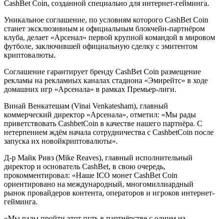
CashBet Coin, созданной специально для интернет-гейминга.
Уникальное соглашение, по условиям которого CashBet Coin
станет эксклюзивным и официальным блокчейн-партнёром
клуба, делает «Арсенал» первой крупной командой в мировом
футболе, заключившей официальную сделку с эмитентом
криптовалюты.
Соглашение гарантирует бренду CashBet Coin размещение
рекламы на рекламных каналах стадиона «Эмирейтс» в ходе
домашних игр «Арсенала» в рамках Премьер-лиги.
Винай Венкатешам (Vinai Venkatesham), главный
коммерческий директор «Арсенала», отметил: «Мы рады
приветствовать CashbetCoin в качестве нашего партнёра. С
нетерпением ждём начала сотрудничества с CashbetCoin после
запуска их новойкриптовалюты».
Д-р Майк Ривз (Mike Reaves), главный исполнительный
директор и основатель CashBet, в свою очередь,
прокомментировал: «Наше ICO монет CashBet Coin
ориентировано на международный, многомиллиардный
рынок провайдеров контента, операторов и игроков интернет-
гейминга.
«Мы рады пройти этот путь в партнёрстве с одним из