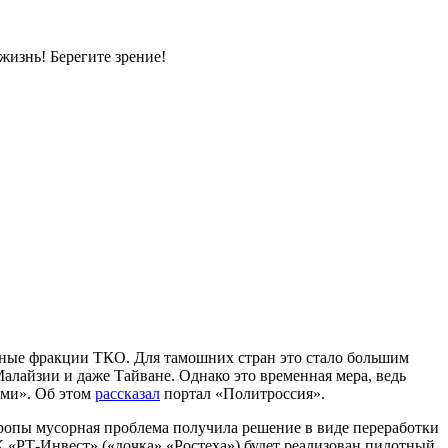
жизнь! Берегите зрение!
ерные фракции ТКО. Для тамошних стран это стало большим
Малайзии и даже Тайване. Однако это временная мера, ведь
ами». Об этом
рассказал
портал «Политроссия».
ропы мусорная проблема получила решение в виде переработки
К «РТ-Инвест» («дочка» «Ростеха») будет реализован пилотный