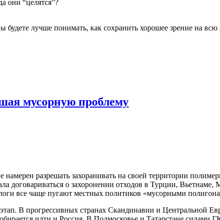
а они “целятся”?
будете лучше понимать, как сохранить хорошее зрение на всю 
ешая мусорную проблему
не намерен разрешать захоранивать на своей территории полим
ала договариваться о захоронении отходов в Турции, Вьетнаме, 
ологи все чаще пугают местных политиков «мусорными полигон
 этап. В прогрессивных странах Скандинавии и Центральной Ев
обирается идти и Россия. В Подмосковье и Татарстане силами Г