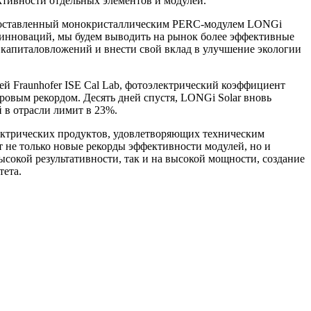
тивности отдельных элементов и модулей.
, поставленный монокристаллическим PERC-модулем LONGi
х инноваций, мы будем выводить на рынок более эффективные
 капиталовложений и внести свой вклад в улучшение экологии
ей Fraunhofer ISE Cal Lab, фотоэлектрический коэффициент
ровым рекордом. Десять дней спустя, LONGi Solar вновь
 в отрасли лимит в 23%.
ектрических продуктов, удовлетворяющих техническим
т не только новые рекорды эффективности модулей, но и
окой результативности, так и на высокой мощности, создание
тета.