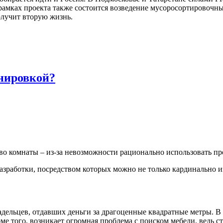
 рамках проекта также состоится возведение мусоросортировочн
получит вторую жизнь.
анировкой?
о комнаты – из-за невозможности рационально использовать про
азработки, посредством которых можно не только кардинально и
дельцев, отдавших деньги за драгоценные квадратные метры. В 
е того, возникает огромная проблема с поиском мебели, ведь с