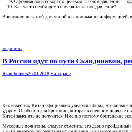
Офтальмологи говорят о целевом глазном давлении — куд
Как часто необходимо измерять глазное давление?
Вооружившись этой доступной для понимания информацией, вы 
медицина
В России идут по пути Скандинавии, р
Яков Бойков
26.01.2018
На экране
Как известно, Китай официально уведомил Запад, что больше 
ударом. Особенно для Британии, которая в спешном порядке ст
Китай заменить не получится. Именно поэтому британские эк
Мусорные полигоны, следует отметить, это давно пройденный
ТКО в энергию посредством их сжигания. По такому же пути с