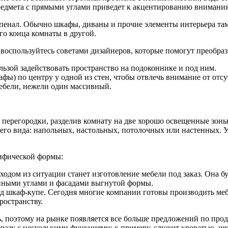
редмета с прямыми углами приведет к акцентированию внимания
пенал. Обычно шкафы, диваны и прочие элементы интерьера там 
ого конца комнаты в другой.
воспользуйтесь советами дизайнеров, которые помогут преобра
льзой задействовать пространство на подоконнике и под ним.
фы) по центру у одной из стен, чтобы отвлечь внимание от отсу
ебели, нежели один массивный.
перегородки, разделив комнату на две хорошо освещенные зоны. 
го вида: напольных, настольных, потолочных или настенных. 
ифической формы:
дом из ситуации станет изготовление мебели под заказ. Она б
енными углами и фасадами выгнутой формы.
д шкаф-купе. Сегодня многие компании готовы производить ме
ространству.
ть, поэтому на рынке появляется все больше предложений по п
сразу с несколькими функциями: к примеру, служит кроватью, ш