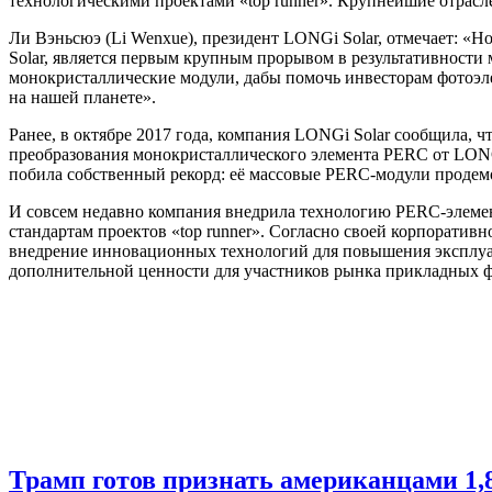
технологическими проектами «top runner». Крупнейшие отрас
Ли Вэньсюэ (Li Wenxue), президент LONGi Solar, отмечает: 
Solar, является первым крупным прорывом в результативности
монокристаллические модули, дабы помочь инвесторам фотоэл
на нашей планете».
Ранее, в октябре 2017 года, компания LONGi Solar сообщила, 
преобразования монокристаллического элемента PERC от LONGi
побила собственный рекорд: её массовые PERC-модули продемо
И совсем недавно компания внедрила технологию PERC-элеме
стандартам проектов «top runner». Согласно своей корпоратив
внедрение инновационных технологий для повышения эксплуата
дополнительной ценности для участников рынка прикладных ф
Трамп готов признать американцами 1,