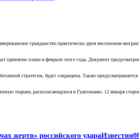
мериканское гражданство практически двум миллионам мигрант
дит принятие плана в феврале этого года. Документ предусматр
аботанной стратегии, будет сокращена. Также предусматриваетс
военную тюрьму, располагающуюся в Гуантанамо. 12 января стор
чах жертв» российского удараИзвестия0