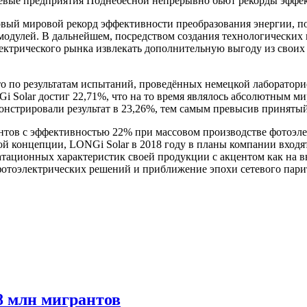
левые предприятия Поднебесной непрерывно бьют рекорды эффек
«Новый мировой рекорд эффективности преобразования энергии
 модулей. В дальнейшем, посредством создания технологически
ектрического рынка извлекать дополнительную выгоду из своих
что по результатам испытаний, проведённых немецкой лаборатори
 Solar достиг 22,71%, что на то время являлось абсолютным ми
нстрировали результат в 23,26%, тем самым превысив принятый
нтов с эффективностью 22% при массовом производстве фотоэл
ной концепции, LONGi Solar в 2018 году в планы компании входя
ционных характеристик своей продукции с акцентом как на выс
отоэлектрических решений и приближение эпохи сетевого пари
8 млн мигрантов