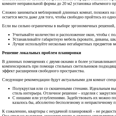
комнате неправильной формы до 20 м2 установка объемного п
Сложно заниматься меблировкой длинных комнат, похожих на 
остается места даже для того, чтобы свободно пройтись из одн
Если вы сильно ограничены в выборе эргономичных решений, 
Учитывайте количество и расположение окон, чтобы с по
Устанавливайте габаритную мебель (кровати, диваны, шка
Лучше используйте несколько негабаритных предметов м
Решение локальных проблем планировки
В длинных помещениях с двумя окнами и более устанавливают 
компенсировать при помощи стильных светильников подходяще
эффект расширения свободного пространства.
Следующие рекомендации будут актуальными для комнат спец
Полукруглая или со скошенными стенами. Идеальным выхо
стиль интерьера. Отличное решение – изделия с закругл
С нишами или углублениями. Задействовать их можно по
казалось бы, абсолютно бесполезному и непрактичному п
К сожалению, квартиры с неудачной планировкой – не редкос
Она стильно выглядит, экономит место и отлично справляется 