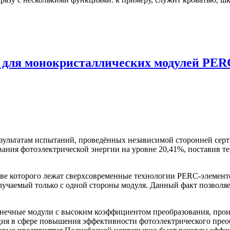
д для монокристаллических модулей PER
результатам испытаний, проведённых независимой сторонней се
ния фотоэлектрической энергии на уровне 20,41%, поставив т
нове которого лежат сверхсовременные технологии PERC-элемен
лучаемый только с одной стороны модуля. Данный факт позволяет
олнечные модули с высоким коэффициентом преобразования, про
ия в сфере повышения эффективности фотоэлектрического преоб