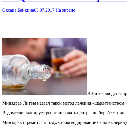
Оксана Байкина
03.07.2017
На экране
В Литве вводят зап
Минздрав Литвы назвал такой метод лечения «шарлатанством» 
Ведомство планирует реорганизовать центры по борьбе с зави
Минздрав стремится к тому, чтобы кодирование было вычеркнуто