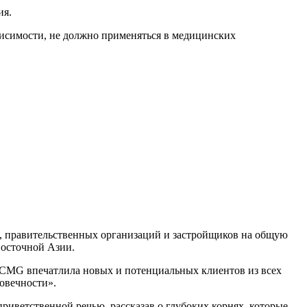
ия.
ависимости, не должно применяться в медицинских
в, правительственных организаций и застройщиков на общую
Восточной Азии.
XCMG впечатлила новых и потенциальных клиентов из всех
овечности».
риветственной речью, рассказав о глубоких корнях, которые