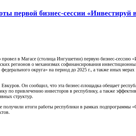
оты первой бизнес-сессии «Инвестируй 
ровел в Магасе (столица Ингушетии) первую бизнес-сессию «И
зских регионов о механизмах софинансирования инвестиционны
федерального округа» на период до 2025 г., а также иных мера
 Евкуров. Он сообщил, что эта бизнес-площадка обещает респу
тику по привлечению инвесторов в республику, а также эффект
ивных структур.
же получили итоги работы республики в рамках подпрограммы 
ктов.