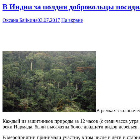
В Индии за полдня добровольцы посади
Оксана Байкина
03.07.2017
На экране
В рамках экологиче
Каждый из защитников природы за 12 часов (с семи часов утра 
реки Нармада, были высажены более двадцати видов деревьев.
В мероприятии принимали участие, в том числе и дети и стари