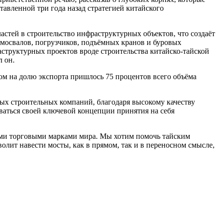
авленной три года назад стратегией китайского
стей в строительство инфраструктурных объектов, что создаёт
мосвалов, погрузчиков, подъёмных кранов и буровых
труктурных проектов вроде строительства китайско-тайской
 он.
ом на долю экспорта пришлось 75 процентов всего объёма
ых строительных компаний, благодаря высокому качеству
ваться своей ключевой концепции принятия на себя
ими торговыми марками мира. Мы хотим помочь тайским
олит навести мосты, как в прямом, так и в переносном смысле,