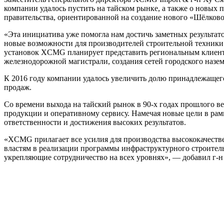
компании удалось пустить на тайском рынке, а также о новых 
правительства, ориентированной на создание нового «Шёлков
«Эта инициатива уже помогла нам достичь заметных результат
новые возможности для производителей строительной техники.
установок XCMG планирует представить региональным клиента
железнодорожной магистрали, создания сетей городского назе
К 2016 году компании удалось увеличить долю принадлежащего
продаж.
Со времени выхода на тайский рынок в 90-х годах прошлого в
продукции и оперативному сервису. Намечая новые цели в ра
ответственности и достижения высоких результатов.
«XCMG прилагает все усилия для производства высококачеств
властям в реализации программы инфраструктурного строительст
укрепляющие сотрудничество на всех уровнях», — добавил г-н