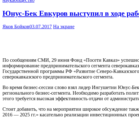
наука
общество
Юнус-Бек Евкуров выступил в ходе раб
Яков Бойков
03.07.2017
На экране
По сообщениям СМИ, 29 июня Фонд «Посети Кавказ» успешно п
информирование предпринимательского сегмента северокавка
Государственной программы РФ «Развитие Северо-Кавказского 
северокавказского предпринимательского сегмента.
Во время бизнес-сессии слово взял лидер Ингушетии Юнус-Бек
регионального бизнес-сегмента. Необходимо разработать поли
этого требуется высокая эффективность отдачи от администрат
Стоит добавить, что на мероприятии широкое обсуждение так
2016 — 2025 гг.» касательно реализации инвестиционных прое