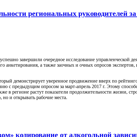
ьности региональных руководителей за
спешно завершили очередное исследование управленческой дея
 анкетирования, а также заочных и очных опросов экспертов, 
который демонстрирует уверенное продвижение вверх по рейтин
нию с предыдущим опросом за март-апрель 2017 г. Этому способ
кже в регионе растут показатели продолжительности жизни, стро
 но и открывать рабочие места.
ом» кодирование от алкогольной завис