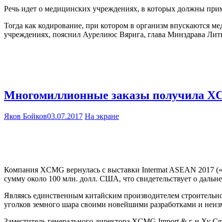
Речь идет о медицинских учреждениях, в которых должны при
Тогда как кодирование, при котором в организм впускаются м
учреждениях, пояснил Аурелиюс Вярига, глава Минздрава Лит
Многомиллионные заказы получила XC
Яков Бойков
03.07.2017
На экране
Компания XCMG вернулась с выставки Intermat ASEAN 2017 («I
сумму около 100 млн. долл. США, что свидетельствует о дал
Являясь единственным китайским производителем строительн
уголков земного шара своими новейшими разработками и неиз
Заместитель генерального директора XCMG Import & г-н Ху Сян