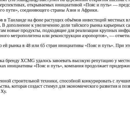
перспективах, открываемых инициативой «Пояс и путь» — предст
ого пути», соединяющего страны Азии и Африки.
ов в Таиланде на фоне растущих объёмов инвестиций местных вла
 В дополнение к увеличению доли тайского рынка карьерных са
м новые продукты, подходящие для реализации крупных инфрас
много метрополитена или реконструкции аэропортов», — отметил
 ей рынка в 48 или 65 стран инициативы «Пояс и путь». При эт
ека бренду XCMG удалось завоевать высокую репутацию у местн
мках инициативы «Пояс и путь», компания продолжает придержи
енной строительной техники, способной конкурировать с лучш
ва, которая создаст стимул для экономического развития и позв
 Ху.