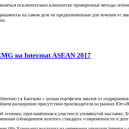
меняться исключительно клинически проверенные методы лечен
едикаменты на самом деле не предназначенные для лечения от з
вы.
MG на Intermat ASEAN 2017
ntermat») в Бангкоке с целым портфелем заказов от подрядчико
ьнейшем расширении присутствия производителя на рынках Юго-
ой техники, приглашённым к участию в упомянутой выставке, 
менным соблюдением золотого стандарта «современности и долг
ян (Hu Xiangyang) выступил на церемонии открытия Intermat с п