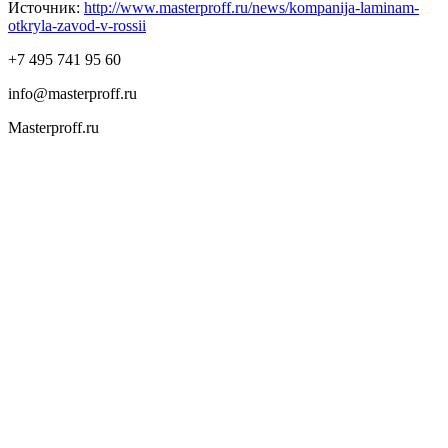
Источник:
http://www.masterproff.ru/news/kompanija-laminam-
otkryla-zavod-v-rossii
+7 495 741 95 60
info@masterproff.ru
Masterproff.ru