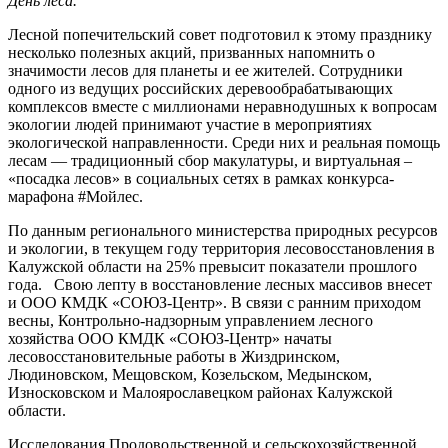
День леса.
Лесной попечительский совет подготовил к этому празднику
несколько полезных акций, призванных напомнить о
значимости лесов для планеты и ее жителей. Сотрудники
одного из ведущих российских деревообрабатывающих
комплексов вместе с миллионами неравнодушных к вопросам
экологии людей принимают участие в мероприятиях
экологической направленности. Среди них и реальная помощь
лесам — традиционный сбор макулатуры, и виртуальная –
«посадка лесов» в социальных сетях в рамках конкурса-
марафона #Мойлес.
По данным регионального министерства природных ресурсов
и экологии, в текущем году территория лесовосстановления в
Калужской области на 25% превысит показатели прошлого
года. Свою лепту в восстановление лесных массивов внесет
и ООО КМДК «СОЮЗ-Центр». В связи с ранним приходом
весны, Контрольно-надзорным управлением лесного
хозяйства ООО КМДК «СОЮЗ-Центр» начаты
лесовосстановительные работы в Жиздринском,
Людиновском, Мещовском, Козельском, Медынском,
Износковском и Малоярославецком районах Калужской
области.
Исследования Продовольственной и сельскохозяйственной