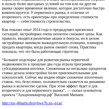
в пользу более выгодных условий на том или на другом
рынке скорее временное явление, которое достаточно быстро
компенсируется. У первичного рынка, в отличии от
вторичного, есть ориентиры при определении стоимости
квартир — себестоимость строительства.
Как показал опыт 2014 года и предыдущих кризисных
ситуаций, застройщики очень неохотно снижают цены. Как
правило, вводятся различные акции и бонусы, но в целом
застройщики занимали выжидательную позицию, планируя
продать квартиры, когда рынок оживет снова. Практика
показала, что это была работающая стратегия.
“Большое подспорье для развития рынка первичной
недвижимости в прошлые два года играла программа
субсидирования ипотеки. Сниженная на несколько процентов
ставка делала новостройки более привлекательными для
покупателей. Сейчас мы видим общее снижение ипотечных
ставок, что, безусловно, положительно скажется на динамике
рынка и количестве сделок. При этом эффект будет и для
вторичного и для первичного рынка”, — сказал основатель
проекта “Аукционквартир.рф” Василий Минаев.
http://xn--80aafxcibxiybwe7b.xn--p1ai/