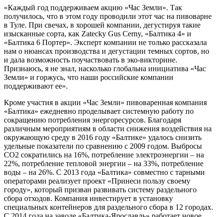
«Каждый год поддерживаем акцию «Час Земли». Так
получилось, что в этом году проводили этот час на пивоварне
в Туле. При свечах, в хорошей компании, дегустируя такие
изысканные сорта, как Zatecky Gus Cerny, «Балтика 4» и
«Балтика 6 Портер». Эксперт компании не только рассказала
нам о нюансах производства и дегустации темных сортов, но
и дала возможность поучаствовать в эко-викторине.
Признаюсь, я не знал, насколько глобальна инициатива «Час
Земли» и горжусь, что наши российские компании
поддерживают ее».
Кроме участия в акции «Час Земли» пивоваренная компания
«Балтика» ежедневно проделывает системную работу по
сокращению потребления энергоресурсов. Благодаря
различным мероприятиям в области снижения воздействия на
окружающую среду в 2016 году «Балтике» удалось снизить
удельные показатели по сравнению с 2009 годом. Выбросы
СО2 сократились на 16%, потребление электроэнергии – на
22%, потребление тепловой энергии – на 33%, потребление
воды – на 26%. С 2013 года «Балтика» совместно c тарными
операторами реализует проект «Принеси пользу своему
городу», который призван развивать систему раздельного
сбора отходов. Компания инвестирует в установку
специальных контейнеров для раздельного сбора в 12 городах.
С 2014 года на заводе «Балтика-Ярославль» работает новое