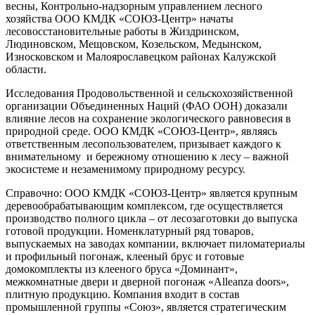
весны, Контрольно-надзорным управлением лесного
хозяйства ООО КМДК «СОЮЗ-Центр» начаты
лесовосстановительные работы в Жиздринском,
Людиновском, Мещовском, Козельском, Медынском,
Износковском и Малоярославецком районах Калужской
области.
Исследования Продовольственной и сельскохозяйственной
организации Объединенных Наций (ФАО ООН) доказали
влияние лесов на сохранение экологического равновесия в
природной среде. ООО КМДК «СОЮЗ-Центр», являясь
ответственным лесопользователем, призывает каждого к
внимательному и бережному отношению к лесу – важной
экосистеме и незаменимому природному ресурсу.
Справочно: ООО КМДК «СОЮЗ-Центр» является крупным
деревообрабатывающим комплексом, где осуществляется
производство полного цикла – от лесозаготовки до выпуска
готовой продукции. Номенклатурный ряд товаров,
выпускаемых на заводах компании, включает пиломатериалы
и профильный погонаж, клееный брус и готовые
домокомплекты из клееного бруса «Доминант»,
межкомнатные двери и дверной погонаж «Alleanza doors»,
плитную продукцию. Компания входит в состав
промышленной группы «Союз», является стратегическим