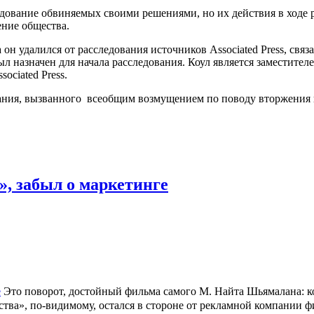
ование обвиняемых своими решениями, но их действия в ходе р
ние общества.
 он удалился от расследования источников Associated Press, свя
 назначен для начала расследования. Коул является заместител
ociated Press.
ния, вызванного всеобщим возмущением по поводу вторжения в
, забыл о маркетинге
Это поворот, достойный фильма самого М. Найта Шьямалана: к
тва», по-видимому, остался в стороне от рекламной компании ф