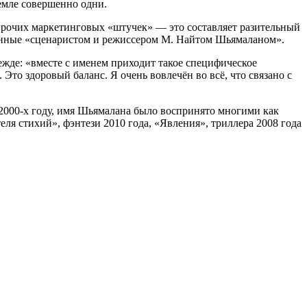
емле совершенно одни.
и прочих маркетинговых «штучек» — это составляет разительный
анные «сценаристом и режиссером М. Найтом Шьямаланом».
ежде: «вместе с именем приходит такое специфическое
Это здоровый баланс. Я очень вовлечён во всё, что связано с
 2000-х году, имя Шьямалана было воспринято многими как
ля стихий», фэнтези 2010 года, «Явления», триллера 2008 года