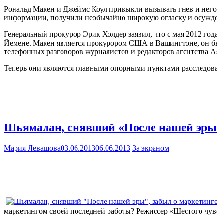
Рональд Макен и Джеймс Коул привыкли вызывать гнев и негод
информации, получили необычайно широкую огласку и осужде
Генеральный прокурор Эрик Холдер заявил, что с мая 2012 года
Йемене. Макен является прокурором США в Вашингтоне, он был
телефонных разговоров журналистов и редакторов агентства Ass
Теперь они являются главными опорными пунктами расследова
Шьямалан, снявший «После нашей эры»
Мария Левашова
03.06.2013
06.06.2013
За экраном
маркетингом своей последней работы? Режиссер «Шестого чувс