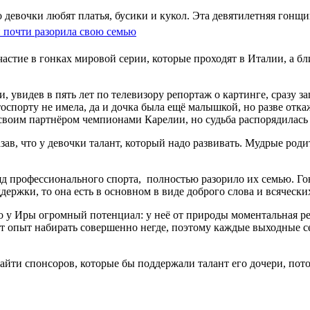
девочки любят платья, бусики и кукол. Эта девятилетняя гонщица
астие в гонках мировой серии, которые проходят в Италии, а б
и, увидев в пять лет по телевизору репортаж о картинге, сразу 
тоспорту не имела, да и дочка была ещё малышкой, но разве отк
 своим партнёром чемпионами Карелии, но судьба распорядилась 
ав, что у девочки талант, который надо развивать. Мудрые родит
зряд профессионального спорта, полностью разорило их семью. Г
ддержки, то она есть в основном в виде доброго слова и всяческ
о у Иры огромный потенциал: у неё от природы моментальная реа
от опыт набирать совершенно негде, поэтому каждые выходные с
найти спонсоров, которые бы поддержали талант его дочери, пото