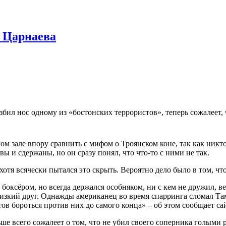
а Царнаева
ил нос одному из «бостонских террористов», теперь сожалеет, 
м зале впору сравнить с мифом о Троянском коне, так как никто 
ы и сдержаны, но он сразу понял, что что-то с ними не так.
 хотя всячески пытался это скрыть. Вероятно дело было в том, 
оксёром, но всегда держался особняком, ни с кем не дружил, ве
изкий друг. Однажды американец во время спарринга сломал Таме
ов бороться против них до самого конца» – об этом сообщает сай
ьше всего сожалеет о том, что не убил своего соперника голыми 