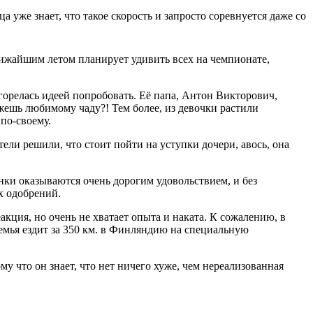
 уже знает, что такое скорость и запросто соревнуется даже со
лижайшим летом планирует удивить всех на чемпионате,
загорелась идеей попробовать. Её папа, Антон Викторович,
ажешь любимому чаду?! Тем более, из девочки растили
по-своему.
ели решили, что стоит пойти на уступки дочери, авось, она
онки оказываются очень дорогим удовольствием, и без
их одобрений.
кция, но очень не хватает опыта и наката. К сожалению, в
емья ездит за 350 км. в Финляндию на специальную
му что он знает, что нет ничего хуже, чем нереализованная