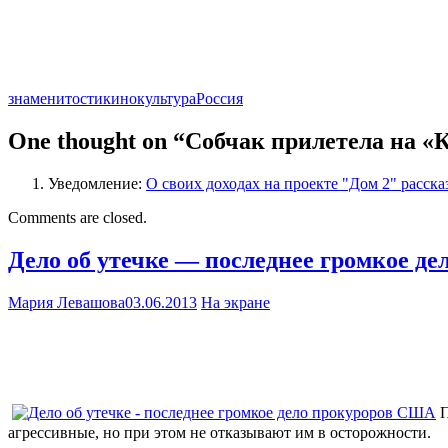
знаменитости
кино
культура
Россия
One thought on “
Собчак прилетела на «К
Уведомление:
О своих доходах на проекте "Дом 2" расска
Comments are closed.
Дело об утечке — последнее громкое д
Мария Левашова
03.06.2013
На экране
П
агрессивные, но при этом не отказывают им в осторожности.