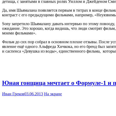
детища, с занятыми в главных ролях Уиллом и Джейденом Смита
Да, имя Шьямалана появляется первым в титрах в конце фильма
контраст с его предыдущими фильмами, например, «Неуязвимы
Sony запретило Шьямалану давать интервью по этому повооду, 
ожидание. Это хорошо, когда видишь, что люди смотрят фильм, 
моими фильмами».
Фильм до сих пор собрал в основном плохие отзывы. После усп
явление ещё одного Альфреда Хичкока, но его бренд был запят
и саспенса «Девушка из воды», единственного фильма, который
Юная гонщица мечтает о Формуле-1 и п
Иван Греков
03.06.2013
На экране