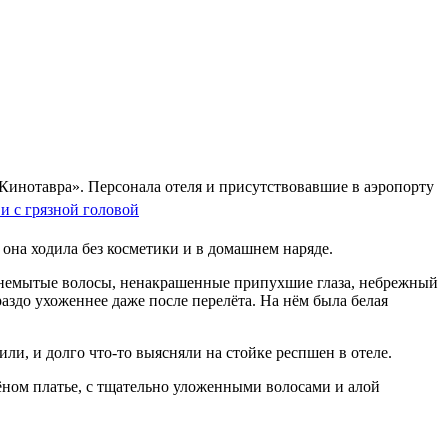
«Кинотавра». Персонала отеля и присутствовавшие в аэропорту
она ходила без косметики и в домашнем наряде.
е немытые волосы, ненакрашенные припухшие глаза, небрежный
до ухоженнее даже после перелёта. На нём была белая
и, и долго что-то выясняли на стойке респшен в отеле.
ёном платье, с тщательно уложенными волосами и алой