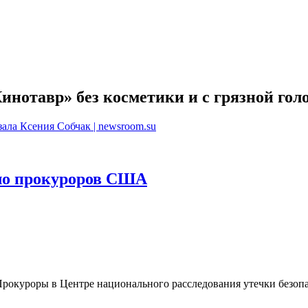
инотавр» без косметики и с грязной гол
зала Ксения Собчак | newsroom.su
ело прокуроров США
рокуроры в Центре национального расследования утечки безоп