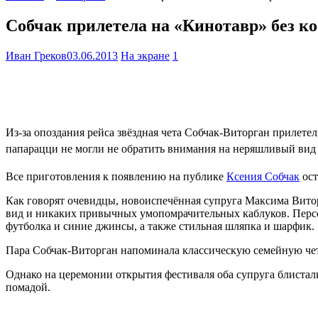
Собчак прилетела на «Кинотавр» без ко
Иван Греков
03.06.2013
На экране
1
Из-за опоздания рейса звёздная чета Собчак-Виторган прилете
папарацци не могли не обратить внимания на неряшливый вид
Все приготовления к появлению на публике
Ксения Собчак
ост
Как говорят очевидцы, новоиспечённая супруга Максима Вито
вид и никаких привычных умопомрачительных каблуков. Персо
футболка и синие джинсы, а также стильная шляпка и шарфик.
Пара Собчак-Виторган напоминала классическую семейную чету 
Однако на церемонии открытия фестиваля оба супруга блистал
помадой.