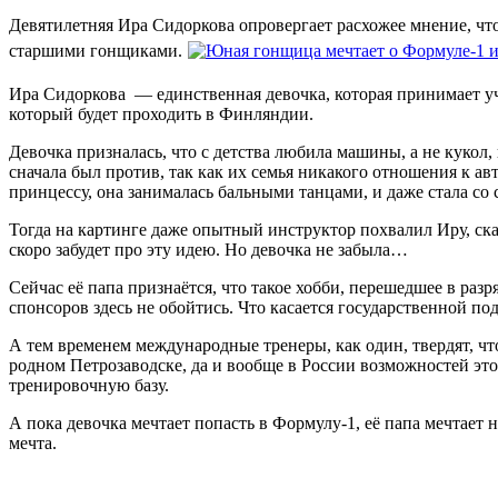
Девятилетняя Ира Сидоркова опровергает расхожее мнение, что 
старшими гонщиками.
Ира Сидоркова — единственная девочка, которая принимает уч
который будет проходить в Финляндии.
Девочка призналась, что с детства любила машины, а не кукол, 
сначала был против, так как их семья никакого отношения к ав
принцессу, она занималась бальными танцами, и даже стала со
Тогда на картинге даже опытный инструктор похвалил Иру, сказ
скоро забудет про эту идею. Но девочка не забыла…
Сейчас её папа признаётся, что такое хобби, перешедшее в ра
спонсоров здесь не обойтись. Что касается государственной по
А тем временем международные тренеры, как один, твердят, чт
родном Петрозаводске, да и вообще в России возможностей эт
тренировочную базу.
А пока девочка мечтает попасть в Формулу-1, её папа мечтает 
мечта.