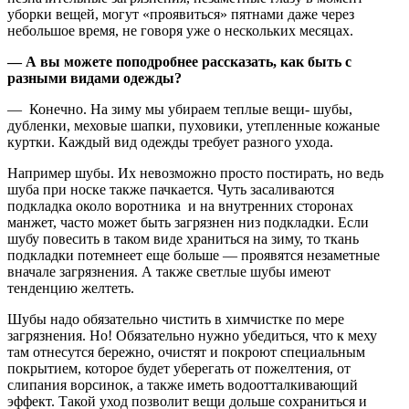
уборки вещей, могут «проявиться» пятнами даже через
небольшое время, не говоря уже о нескольких месяцах.
— А вы можете поподробнее рассказать, как быть с
разными видами одежды?
— Конечно. На зиму мы убираем теплые вещи- шубы,
дубленки, меховые шапки, пуховики, утепленные кожаные
куртки. Каждый вид одежды требует разного ухода.
Например шубы. Их невозможно просто постирать, но ведь
шуба при носке также пачкается. Чуть засаливаются
подкладка около воротника и на внутренних сторонах
манжет, часто может быть загрязнен низ подкладки. Если
шубу повесить в таком виде храниться на зиму, то ткань
подкладки потемнеет еще больше — проявятся незаметные
вначале загрязнения. А также светлые шубы имеют
тенденцию желтеть.
Шубы надо обязательно чистить в химчистке по мере
загрязнения. Но! Обязательно нужно убедиться, что к меху
там отнесутся бережно, очистят и покроют специальным
покрытием, которое будет уберегать от пожелтения, от
слипания ворсинок, а также иметь водоотталкивающий
эффект. Такой уход позволит вещи дольше сохраниться и