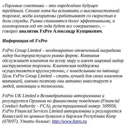
«Торговые советники – это определённо будущее
трейдинга. Стоит хотя бы вспомнить о высокочастотной
торговле, когда алгоритмы срабатывают со скоростью в
доли секунды. Рынки становятся более эффективными, и
алготорговля год от года будет все совершеннее»,
–
говорит
аналитик FxPro Александр Купцикевич
.
Информация об FxPro
FxPro Group Limited – неоднократно отмеченный наградами
лидер быстрорастущего рынка форекс. Компания
обслуживает клиентов по всему миру и имеет широкий набор
инструментов торговли. Клиентская поддержка
осуществляется круглосуточно, с понедельника по пятницу.
Цель FxPro Group Limited – стать лучшей для своих клиентов
компанией, именно поэтому она активно инвестирует в
людей, инновации и технологии.
FxPro UK Limited в Великобритании авторизована и
регулируется Органом по финансовому поведению (Financial
Conduct Authority – FCA), регистрационный номер: 509956.
FxPro Financial Services Limited авторизована и регулируется
Комиссией по ценным бумагам и биржам Республики Кипр
(078/07). Узнать больше:
http://www.fxpro.ru