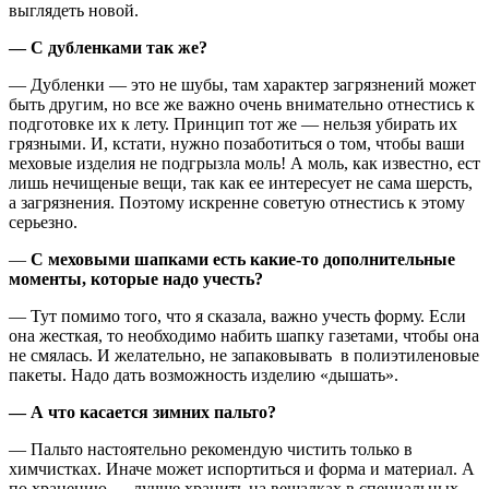
выглядеть новой.
— С дубленками так же?
— Дубленки — это не шубы, там характер загрязнений может
быть другим, но все же важно очень внимательно отнестись к
подготовке их к лету. Принцип тот же — нельзя убирать их
грязными. И, кстати, нужно позаботиться о том, чтобы ваши
меховые изделия не подгрызла моль! А моль, как известно, ест
лишь нечищеные вещи, так как ее интересует не сама шерсть,
а загрязнения. Поэтому искренне советую отнестись к этому
серьезно.
—
С меховыми шапками есть какие-то дополнительные
моменты, которые надо учесть?
— Тут помимо того, что я сказала, важно учесть форму. Если
она жесткая, то необходимо набить шапку газетами, чтобы она
не смялась. И желательно, не запаковывать в полиэтиленовые
пакеты. Надо дать возможность изделию «дышать».
— А что касается зимних пальто?
— Пальто настоятельно рекомендую чистить только в
химчистках. Иначе может испортиться и форма и материал. А
по хранению — лучше хранить на вешалках в специальных