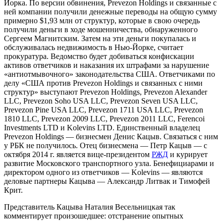
Йорка. По версии обвинения, Prevezon Holdings и связанные с
ней компании получили денежные переводы на общую сумму
примерно $1,93 млн от структур, которые в свою очередь
получили деньги в ходе мошенничества, обнаруженного
Сергеем Магнитским. Затем на эти деньги покупалась и
обслуживалась недвижимость в Нью-Йорке, считает
прокуратура. Ведомство будет добиваться конфискации
активов ответчиков и наказания их штрафами за нарушение
«антиотмывочного» законодательства США. Ответчиками по
делу «США против Prevezon Holdings и связанных с ними
структур» выступают Prevezon Holdings, Prevezon Alexander
LLC, Prevezon Soho USA LLC, Prevezon Seven USA LLC,
Prevezon Pine USA LLC, Prevezon 1711 USA LLC, Prevezon
1810 LLC, Prevezon 2009 LLC, Prevezon 2011 LLC, Ferencoi
Investments LTD и Kolevins LTD. Единственный владелец
Prevezon Holdings — бизнесмен Денис Кацыв. Связаться с ним
у РБК не получилось. Отец бизнесмена — Петр Кацыв — с
октября 2014 г. является вице-президентом
РЖД
и курирует
развитие Московского транспортного узла. Бенефициарами и
директором одного из ответчиков — Kolevins — являются
деловые партнеры Кацыва — Александр Литвак и Тимофей
Крит.
Представитель Кацыва Наталия Весельницкая так
комментирует произошедшее: отстранение опытных