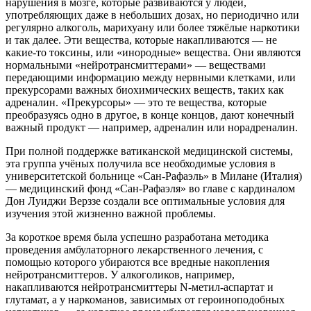
нарушения в мозге, которые развиваются у людей,
употребляющих даже в небольших дозах, но периодично или
регулярно алкоголь, марихуану или более тяжёлые наркотики
и так далее. Эти вещества, которые накапливаются — не
какие-то токсины, или «инородные» вещества. Они являются
нормальными «нейротрансмиттерами» — веществами
передающими информацию между нервными клетками, или
прекурсорами важных биохимических веществ, таких как
адреналин. «Прекурсоры» — это те вещества, которые
преобразуясь одно в другое, в конце концов, дают конечный
важный продукт — например, адреналин или норадреналин.
При полной поддержке ватиканской медицинской системы,
эта группа учёных получила все необходимые условия в
университетской больнице «Сан-Рафаэль» в Милане (Италия)
— медицинский фонд «Сан-Рафаэля» во главе с кардиналом
Дон Луиджи Верззе создали все оптимальные условия для
изучения этой жизненно важной проблемы.
За короткое время была успешно разработана методика
проведения амбулаторного лекарственного лечения, с
помощью которого убираются все вредные накопления
нейротрансмиттеров. У алкоголиков, например,
накапливаются нейротрансмиттеры N-метил-аспартат и
глутамат, а у наркоманов, зависимых от героиноподобных