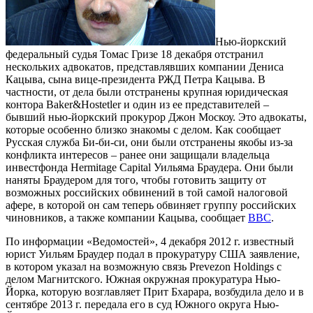
Нью-йоркский
федеральный судья Томас Гризе 18 декабря отстранил
нескольких адвокатов, представлявших компании Дениса
Кацыва, сына вице-президента РЖД Петра Кацыва. В
частности, от дела были отстранены крупная юридическая
контора Baker&Hostetler и один из ее представителей –
бывший нью-йоркский прокурор Джон Москоу. Это адвокаты,
которые особенно близко знакомы с делом. Как сообщает
Русская служба Би-би-си, они были отстранены якобы из-за
конфликта интересов – ранее они защищали владельца
инвестфонда Hermitage Capital Уильяма Браудера. Они были
наняты Браудером для того, чтобы готовить защиту от
возможных российских обвинений в той самой налоговой
афере, в которой он сам теперь обвиняет группу российских
чиновников, а также компании Кацыва, сообщает
BBC
.
По информации «Ведомостей», 4 декабря 2012 г. известный
юрист Уильям Браудер подал в прокуратуру США заявление,
в котором указал на возможную связь Prevezon Holdings с
делом Магнитского. Южная окружная прокуратура Нью-
Йорка, которую возглавляет Прит Бхарара, возбудила дело и в
сентябре 2013 г. передала его в суд Южного округа Нью-