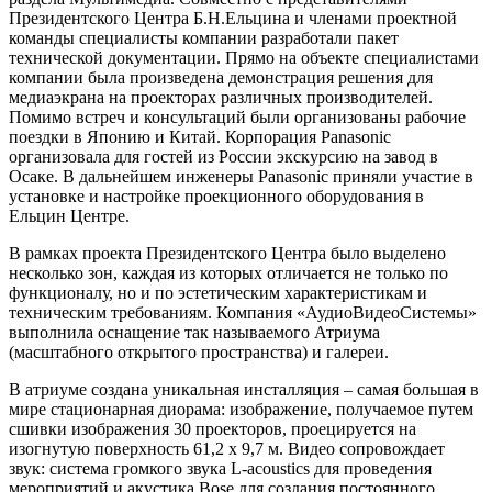
Президентского Центра Б.Н.Ельцина и членами проектной
команды специалисты компании разработали пакет
технической документации. Прямо на объекте специалистами
компании была произведена демонстрация решения для
медиаэкрана на проекторах различных производителей.
Помимо встреч и консультаций были организованы рабочие
поездки в Японию и Китай. Корпорация Panasonic
организовала для гостей из России экскурсию на завод в
Осаке. В дальнейшем инженеры Panasonic приняли участие в
установке и настройке проекционного оборудования в
Ельцин Центре.
В рамках проекта Президентского Центра было выделено
несколько зон, каждая из которых отличается не только по
функционалу, но и по эстетическим характеристикам и
техническим требованиям. Компания «АудиоВидеоСистемы»
выполнила оснащение так называемого Атриума
(масштабного открытого пространства) и галереи.
В атриуме создана уникальная инсталляция – самая большая в
мире стационарная диорама: изображение, получаемое путем
сшивки изображения 30 проекторов, проецируется на
изогнутую поверхность 61,2 х 9,7 м. Видео сопровождает
звук: система громкого звука L-acoustics для проведения
мероприятий и акустика Bose для создания постоянного