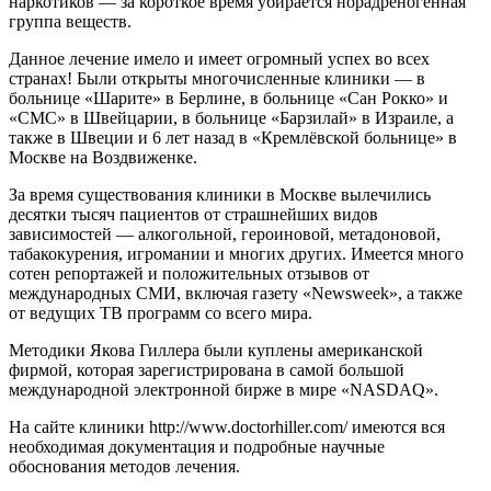
наркотиков — за короткое время убирается норадреногенная
группа веществ.
Данное лечение имело и имеет огромный успех во всех
странах! Были открыты многочисленные клиники — в
больнице «Шарите» в Берлине, в больнице «Сан Рокко» и
«CMC» в Швейцарии, в больнице «Барзилай» в Израиле, а
также в Швеции и 6 лет назад в «Кремлёвской больнице» в
Москве на Воздвиженке.
За время существования клиники в Москве вылечились
десятки тысяч пациентов от страшнейших видов
зависимостей — алкогольной, героиновой, метадоновой,
табакокурения, игромании и многих других. Имеется много
сотен репортажей и положительных отзывов от
международных СМИ, включая газету «Newsweek», а также
от ведущих ТВ программ со всего мира.
Методики Якова Гиллера были куплены американской
фирмой, которая зарегистрирована в самой большой
международной электронной бирже в мире «NASDAQ».
На сайте клиники http://www.doctorhiller.com/ имеются вся
необходимая документация и подробные научные
обоснования методов лечения.