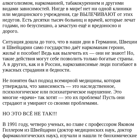
алкоголизмом, наркоманией, табакокурением и другими
видами зависимостей. Нигде в мире! нет ни одной клиники
или медицинского учреждения, где ВЫЛЕЧИВАЮТ от этих
недугов. Есть десятки тысяч больниц и врачей, которые лечат
годами, но безуспешно, а зачастую ещё и вредоносно и
дорого.
Ситуация дошла до того, что в наши дни в Германии, Швеции
и Швейцарии само государство даёт наркоманам героин,
жильё и пособие! Ведь как вылечить их — они не знают! Но,
такие действия могут себе позволить только богатые страны.
А в других, как и в России, наркозависимые люди погибают в
ужасных страдания и бедности.
Не понятен был подход всемирной медицины, которая
утверждала, что зависимость — это наследственное,
психологическое или психиатрическое нарушение. Это
многие «врачи» так хотят — это их проблема! Пусть они
страдают и умирают со своими проблемами.
НО ЭТО ВСЁ НЕ ТАК!!!
В 1991 году, четверо ученых, во главе с профессором Яковом
Гиллером из Швейцарии (доктор медицинских наук, доктор
фармакологических наук), изучали и нашли те биохимические