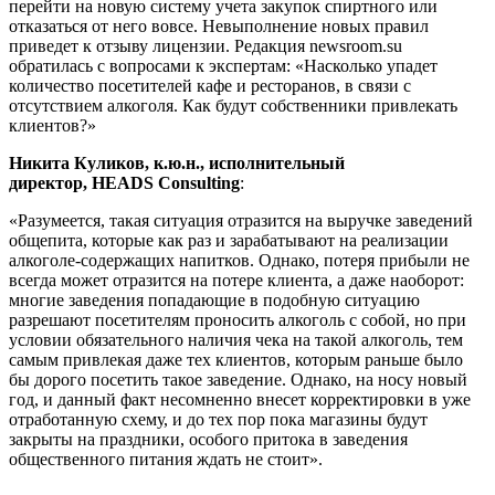
перейти на новую систему учета закупок спиртного или
отказаться от него вовсе. Невыполнение новых правил
приведет к отзыву лицензии. Редакция newsroom.su
обратилась с вопросами к экспертам: «Насколько упадет
количество посетителей кафе и ресторанов, в связи с
отсутствием алкоголя. Как будут собственники привлекать
клиентов?»
Никита Куликов, к.ю.н., исполнительный
директор, HEADS Consulting
:
«Разумеется, такая ситуация отразится на выручке заведений
общепита, которые как раз и зарабатывают на реализации
алкоголе-содержащих напитков. Однако, потеря прибыли не
всегда может отразится на потере клиента, а даже наоборот:
многие заведения попадающие в подобную ситуацию
разрешают посетителям проносить алкоголь с собой, но при
условии обязательного наличия чека на такой алкоголь, тем
самым привлекая даже тех клиентов, которым раньше было
бы дорого посетить такое заведение. Однако, на носу новый
год, и данный факт несомненно внесет корректировки в уже
отработанную схему, и до тех пор пока магазины будут
закрыты на праздники, особого притока в заведения
общественного питания ждать не стоит».