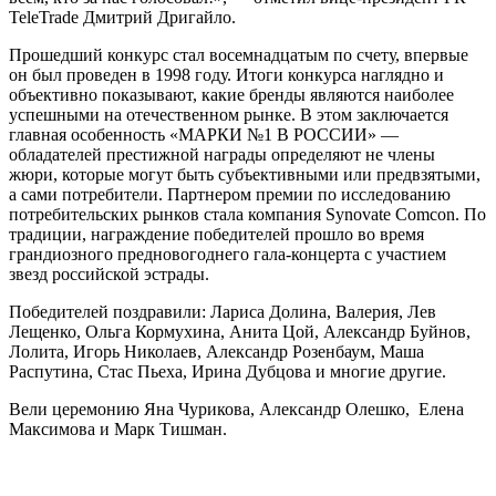
TeleTrade Дмитрий Дригайло.
Прошедший конкурс стал восемнадцатым по счету, впервые
он был проведен в 1998 году. Итоги конкурса наглядно и
объективно показывают, какие бренды являются наиболее
успешными на отечественном рынке. В этом заключается
главная особенность «МАРКИ №1 В РОССИИ» —
обладателей престижной награды определяют не члены
жюри, которые могут быть субъективными или предвзятыми,
а сами потребители. Партнером премии по исследованию
потребительских рынков стала компания Synovate Comcon. По
традиции, награждение победителей прошло во время
грандиозного предновогоднего гала-концерта с участием
звезд российской эстрады.
Победителей поздравили: Лариса Долина, Валерия, Лев
Лещенко, Ольга Кормухина, Анита Цой, Александр Буйнов,
Лолита, Игорь Николаев, Александр Розенбаум, Маша
Распутина, Стас Пьеха, Ирина Дубцова и многие другие.
Вели церемонию Яна Чурикова, Александр Олешко, Елена
Максимова и Марк Тишман.