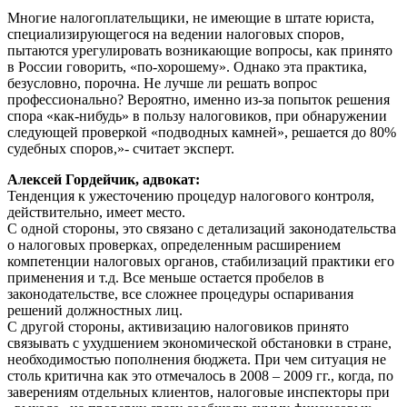
Многие налогоплательщики, не имеющие в штате юриста,
специализирующегося на ведении налоговых споров,
пытаются урегулировать возникающие вопросы, как принято
в России говорить, «по-хорошему». Однако эта практика,
безусловно, порочна. Не лучше ли решать вопрос
профессионально? Вероятно, именно из-за попыток решения
спора «как-нибудь» в пользу налоговиков, при обнаружении
следующей проверкой «подводных камней», решается до 80%
судебных споров,»- считает эксперт.
Алексей Гордейчик, адвокат:
Тенденция к ужесточению процедур налогового контроля,
действительно, имеет место.
С одной стороны, это связано с детализаций законодательства
о налоговых проверках, определенным расширением
компетенции налоговых органов, стабилизаций практики его
применения и т.д. Все меньше остается пробелов в
законодательстве, все сложнее процедуры оспаривания
решений должностных лиц.
С другой стороны, активизацию налоговиков принято
связывать с ухудшением экономической обстановки в стране,
необходимостью пополнения бюджета. При чем ситуация не
столь критична как это отмечалось в 2008 – 2009 гг., когда, по
заверениям отдельных клиентов, налоговые инспекторы при