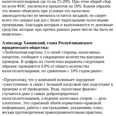
налогоплательщиков где то на 15-20%. При этом общий сбор
по всем ФНС увеличился процентов на 18%. Каким образом
это можно объяснить при условии что налоговое
законодательство не менялось остается загадкой, но скорее
всего это связано как раз с более тщательными налоговыми
проверками, благодаря которым и выискиваются те денежные
средства, которые при прочих равных ранее могли бы быть не
выявлены».
Александр Хаминский, глава Республиканского
юридического общества:
«Любопытная картина. Со своей стороны, налоговики,
напротив, сообщают о сокращении количества выездных
проверок. В цифрах их статистика выражена следующим
образом: проверяется 0,9% от общего количества
налогоплательщиков, по сравнению с 10% годом ранее».
«Предположу, что у компаний возникает ощущение
«ужесточения» в связи с большой нагрузкой при подготовке к
проверке и её проведении. Ведь «налоговые фиаско»
случаются даже у самых добропорядочных
налогоплательщиков, а ведение налоговых споров — дело
хлопотное. Это серьёзный объём нормативно-правовой
информации, работа с инструкциями, указаниями, плюс,
весьма противоречивая правоприменительная практика.