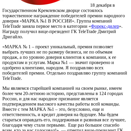
18 декабря в
Государственном Кремлевском дворце состоялось
торжественное награждение победителей премии народного
доверия «МАРКА №1 В РОССИИ». Группа компаний
TeleTrade заняла первое место в категории «
Форекс-дилер
».
Награду получил вице-президент ГК TeleTrade Дмитрий
Дригайло.
«МАРКА № 1 – проект уникальный, премия позволяет
выбрать лучших не по размеру бизнеса, не по объемам
продаж, а по уровню доверия клиентов к компании, к ее
продуктам и услугам. Марка №1 — значит проверено и
одобрено клиентами, народом. Я поздравляю всех
победителей премии. Отдельно поздравляю группу компаний
TeleTrade.
Мы являемся старейшей компанией на своем рынке, имеем
более чем 20-летнюю историю, представлены в 124 городах
России, и для нас народное признание является
подтверждением высокого качества работы всей команды.
Вместе с тем МАРКА №1 – это, безусловно, еще и
ответственность, и кредит доверия на будущее. Мы будем
стараться оправдать его, поддерживая и развивая все лучшее,
благодаря чему стали первыми. Еще раз большое спасибо
всем, кто за нас голосовал!», — отметил вице-президент ГК