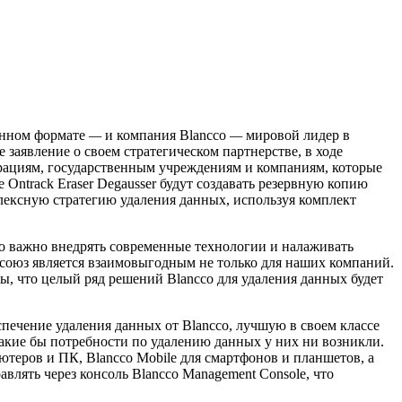
онном формате
—
и компания Blancco
—
мировой лидер в
 заявление о своем стратегическом партнерстве, в ходе
порациям, государственным учреждениям и компаниям, которые
Ontrack Eraser Degausser будут создавать резервную копию
плексную стратегию удаления данных, используя комплект
о важно внедрять современные технологии и налаживать
союз является взаимовыгодным не только для наших компаний.
ы, что целый ряд решений Blancco для удаления данных будет
спечение удаления данных от Blancco, лучшую в своем классе
какие бы потребности по удалению данных у них ни возникли.
ьютеров и ПК, Blancco Mobile для смартфонов и планшетов, а
лять через консоль Blancco Management Console, что