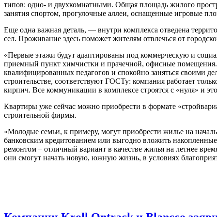
типов: одно- и двухкомнатными. Общая площадь жилого простр
занятия спортом, прогулочные аллеи, оснащенные игровые пло
Еще одна важная деталь, — внутри комплекса отведена террит
сел. Проживание здесь поможет жителям отвлечься от городско
«Первые этажи будут адаптированы под коммерческую и социал
приемный пункт химчистки и прачечной, офисные помещения. О
квалифицированных педагогов и спокойно заняться своими дела
строительстве, соответствуют ГОСТу: компания работает толь
кирпич. Все коммуникации в комплексе строятся с «нуля» и эт
Квартиры уже сейчас можно приобрести в формате «стройвариа
строительной фирмы.
«Молодые семьи, к примеру, могут приобрести жилье на началь
банковским кредитованием или выгодно вложить накопленные 
ремонтом – отличный вариант в качестве жилья на летнее врем
они смогут начать новую, южную жизнь, в условиях благоприя
Компании Kroll Ontrack и Blancco заяв