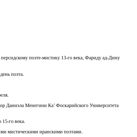
персидскому поэтe-мистику 13-го века, Фариду ад-Дину
день поэта.
еля.
ссор Даниэла Менегини Ка’ Фоскарийского Университета
 15-го века.
ими мистическими иранскими поэтами.