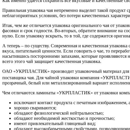
Как именно удается сохранить все вкусовые и качественные сво
Правильная упаковка чая непременно выделит такой продукт с
неблагоприятных условиях, без потери качественных характери
Итак, чем же отличается упаковка оригинального чая от упаков
фасовки и срок годности. Во-вторых, обратите внимание на сос
нулю. Если упаковку вскрыть, то в той, где содержится ориги
А теперь – по существу. Современная и качественная упаковка 
вкуса, питательной ценности. Если говорить о чае, то перера
насытившись посторонними запахами, которые проявляяются не
всего этого чай защищает качественная упаковка.
ОАО «УКРПЛАСТИК» производит упаковочный материал для чая,
поставщика чая. Для чайной упаковки компания «УКРПЛАС
прозрачный, белый или металлизированный вариант исполнен
Чем отличаются ламинаты «УКРПЛАСТИК» от упаковки компа
исключают контакт продукта с печатным изображением, а
хорошо свариваются;
обладают физиологической нейтральностью;
обладают необходимой жесткостью и прочностью;
имеют привлекательный глянцевый вид;
обладают высокобарьерными свойствами, позволяющими о