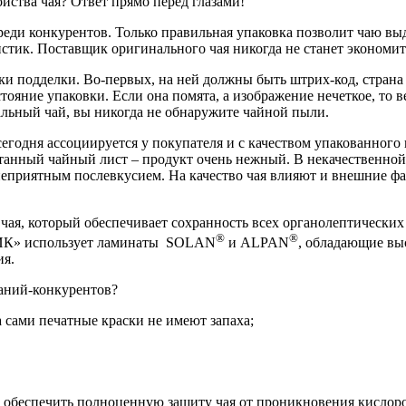
йства чая? Ответ прямо перед глазами!
реди конкурентов. Только правильная упаковка позволит чаю в
стик. Поставщик оригинального чая никогда не станет экономить
ки подделки. Во-первых, на ней должны быть штрих-код, страна 
тояние упаковки. Если она помята, а изображение нечеткое, то в
нальный чай, вы никогда не обнаружите чайной пыли.
сегодня ассоциируется у покупателя и с качеством упакованного 
ботанный чайный лист – продукт очень нежный. В некачественной
приятным послевкусием. На качество чая влияют и внешние фак
 который обеспечивает сохранность всех органолептических с
®
®
ТИК» использует ламинаты SOLAN
и ALPAN
, обладающие вы
ия.
ний-конкурентов?
 сами печатные краски не имеют запаха;
беспечить полноценную защиту чая от проникновения кислорода