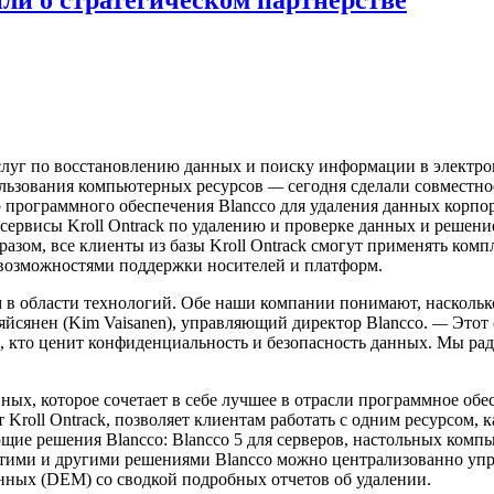
слуг по восстановлению данных и поиску информации в электр
ользования компьютерных ресурсов
—
сегодня сделали совместное
бор программного обеспечения Blancco для удаления данных кор
ервисы Kroll Ontrack по удалению и проверке данных и решение 
азом, все клиенты из базы Kroll Ontrack смогут применять ком
возможностями поддержки носителей и платформ.
 в области технологий. Обе наши компании понимают, наскольк
яйсянен (Kim Vaisanen), управляющий директор Blancco.
—
Этот 
, кто ценит конфиденциальность и безопасность данных. Мы рад
ых, которое сочетает в себе лучшее в отрасли программное обе
roll Ontrack, позволяет клиентам работать с одним ресурсом, 
ющие решения Blancco: Blancco 5 для серверов, настольных комп
тими и другими решениями Blancco можно централизованно управ
нных (DEM) со сводкой подробных отчетов об удалении.