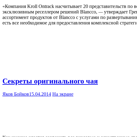
«Компания Kroll Ontrack насчитывает 20 представительств по 
эксклюзивным реселлером решений Blancco,
—
утверждает Грег
ассортимент продуктов от Blancco с услугами по развертыван
есть все необходимое для предоставления комплексной стратег
Секреты оригинального чая
Яков Бойков
15.04.2014
На экране