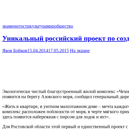
знаменитости
культура
мир
общество
Уникальный российский проект по созд
Яков Бойков
15.04.2014
17.05.2015
На экране
Экологически чистый благоустроенный жилой комплекс «Чехов
появится на берегу Азовского моря, сообщил генеральный ди
«Жить в квартире, в уютном малоэтажном доме – мечта каждог
комплекс расположен поблизости от моря, в черте мягкого пр
здесь появится набережная с пирсом для лодок и яхт».
Для Ростовской области этой первый и единственный проект с