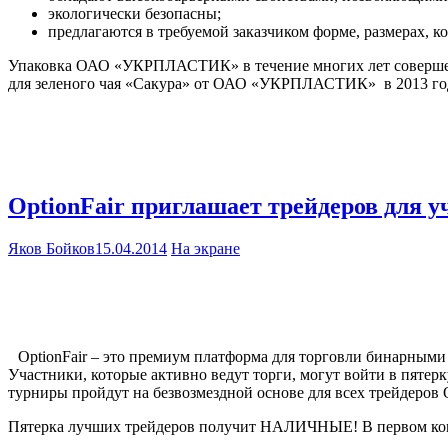
экологически безопасны;
предлагаются в требуемой заказчиком форме, размерах, ко
Упаковка ОАО «УКРПЛАСТИК» в течение многих лет совершенс
для зеленого чая «Сакура» от ОАО «УКРПЛАСТИК» в 2013 году
OptionFair приглашает трейдеров для у
Яков Бойков
15.04.2014
На экране
OptionFair – это премиум платформа для торговли бинарным
Участники, которые активно ведут торги, могут войти в пят
турниры пройдут на безвозмездной основе для всех трейдеров O
Пятерка лучших трейдеров получит НАЛИЧНЫЕ! В первом конку