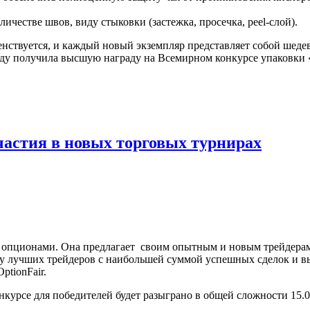
личестве швов, виду стыковки (застежка, просечка, peel-слой).
твуется, и каждый новый экземпляр представляет собой шедев
 получила высшую награду на Всемирном конкурсе упаковки «G
частия в новых торговых турнирах
и опционами. Она предлагает своим опытным и новым трейдерам
ерку лучших трейдеров с наибольшей суммой успешных сделок и
ptionFair.
рсе для победителей будет разыграно в общей сложности 15.0