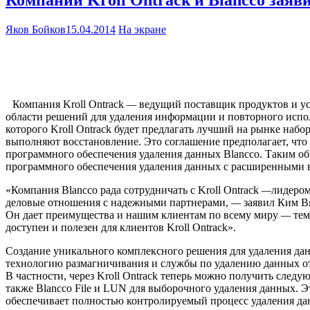
Яков Бойков
15.04.2014
На экране
Компания Kroll Ontrack
—
ведущий поставщик продуктов и у
области решений для удаления информации и повторного исп
которого Kroll Ontrack будет предлагать лучший на рынке на
выполняют восстановление. Это соглашение предполагает, что с
программного обеспечения удаления данных Blancco. Таким обр
программного обеспечения удаления данных с расширенными 
«Компания Blancco рада сотрудничать с Kroll Ontrack
—
лидером
деловые отношения с надежными партнерами,
—
заявил Ким В
Он дает преимущества и нашим клиентам по всему миру
—
тем
доступен и полезен для клиентов Kroll Ontrack».
Создание уникального комплексного решения для удаления данн
технологию размагничивания и службы по удалению данных от K
В частности, через Kroll Ontrack теперь можно получить следу
также Blancco File и LUN для выборочного удаления данных. Э
обеспечивает полностью контролируемый процесс удаления да