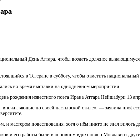
тара
циональный День Аттара, чтобы воздать должное выдающимуся 
стоявшийся в Тегеране в субботу, чтобы отметить национальный 
вались во время выставки на однодневном мероприятии.
день рождения известного поэта Ирана Аттара Нейшабури 13 апр
и, впечатляющие по своей пастырской стиле», — заявила профе
верситете.
, и мастером повествования, хотя о нём никто не знал вплоть до
уков и его работы были в основном вдохновлен Мовлави и друг