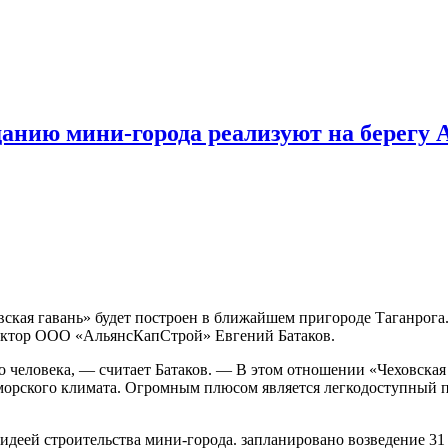
анию мини-города реализуют на берегу 
ская гавань» будет построен в ближайшем пригороде Таганрога
ректор ООО «АльянсКапСтрой» Евгений Батаков.
о человека, — считает Батаков. — В этом отношении «Чеховска
иморского климата. Огромным плюсом является легкодоступный п
 идеей строительства мини-города. запланировано возведение 3