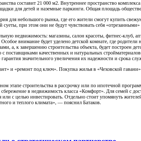
анства составит 21 000 м2. Внутреннее пространство комплекса
щадки для детей и наземные паркинги. Общая площадь обществе
ория для небольшого рынка, где его жители смогут купить свеж
й суеты, при этом они не будут чувствовать себя «отрезанными»
ьную недвижимость: магазины, салон красоты, фитнес-клуб, ап
собое внимание будет уделено детской комнате, где родители на
ми, а, к завершению строительства объекта, будет построен дет
ко с поставщиками качественных и натуральных стройматериало
о гарантия значительного увеличения их надежности и срока слу
нт» и «ремонт под ключ». Покупка жилья в «Чеховской гавани»
ном этапе строительства в рассрочку или по ипотечной програм
сбережение в недвижимость класса «Комфорт». Для семей с дос
я или с целью инвестировать. Отдельно стоит упомянуть жителе
тного и теплого климата», — пояснил Батаков.
или о стратегическом партнерстве