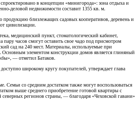
 спроектировано в концепции «минигорода»: зона отдыха и
нно-деловой недвижимости составит 1355 кв. м.
ую продукцию близлежащих садовых кооперативов, деревень и
 от цивилизации.
тека, медицинский пункт, стоматологический кабинет,
 пару часов смогут оставить свое чадо под присмотром
ский сад на 240 мест. Материалы, используемые при
в. Основным элементом конструкции домов является глиняный
жбы», — отметил Батаков.
 доступно широкому кругу покупателей, утверждает глава
ме. Семьи со средним достатком также могут воспользоваться
татком выше среднего приобретение готовой квартиры с
й северных регионов страны, — благодаря «Чеховской гавани»