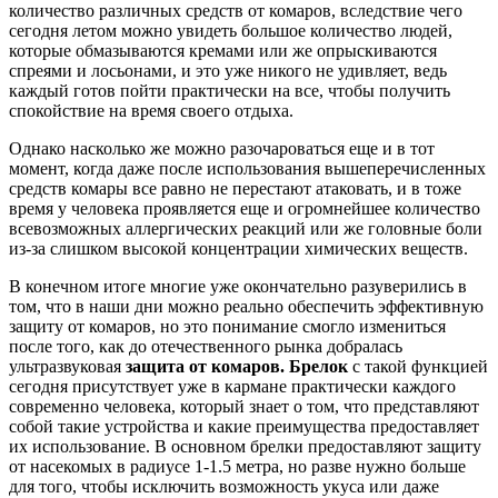
количество различных средств от комаров, вследствие чего
сегодня летом можно увидеть большое количество людей,
которые обмазываются кремами или же опрыскиваются
спреями и лосьонами, и это уже никого не удивляет, ведь
каждый готов пойти практически на все, чтобы получить
спокойствие на время своего отдыха.
Однако насколько же можно разочароваться еще и в тот
момент, когда даже после использования вышеперечисленных
средств комары все равно не перестают атаковать, и в тоже
время у человека проявляется еще и огромнейшее количество
всевозможных аллергических реакций или же головные боли
из-за слишком высокой концентрации химических веществ.
В конечном итоге многие уже окончательно разуверились в
том, что в наши дни можно реально обеспечить эффективную
защиту от комаров, но это понимание смогло измениться
после того, как до отечественного рынка добралась
ультразвуковая
защита от комаров. Брелок
с такой функцией
сегодня присутствует уже в кармане практически каждого
современно человека, который знает о том, что представляют
собой такие устройства и какие преимущества предоставляет
их использование. В основном брелки предоставляют защиту
от насекомых в радиусе 1-1.5 метра, но разве нужно больше
для того, чтобы исключить возможность укуса или даже