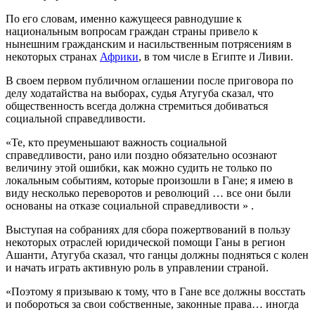
По его словам, именно кажущееся равнодушие к
национальным вопросам граждан страны привело к
нынешним гражданским и насильственным потрясениям в
некоторых странах
Африки
, в том числе в Египте и Ливии.
В своем первом публичном оглашении после приговора по
делу ходатайства на выборах, судья Атугуба сказал, что
общественность всегда должна стремиться добиваться
социальной справедливости.
«Те, кто преуменьшают важность социальной
справедливости, рано или поздно обязательно осознают
величину этой ошибки, как можно судить не только по
локальным событиям, которые произошли в Гане; я имею в
виду несколько переворотов и революций … все они были
основаны на отказе социальной справедливости » .
Выступая на собраниях для сбора пожертвований в пользу
некоторых отраслей юридической помощи Ганы в регион
Ашанти, Атугуба сказал, что ганцы должны подняться с колен
и начать играть активную роль в управлении страной.
«Поэтому я призываю к тому, что в Гане все должны восстать
и побороться за свои собственные, законные права… иногда