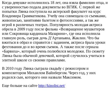
Когда девушке исполнилось 18 лет, она взяла фамилию отца, и
с уверенностью подала документы во ВГИК. С первой же
попытки Лянка поступила на актерский факультет на курс
Владимира Грамматикова. Учебу она совмещала со съемками,
живописью, занятиями балетом и фотосессиями, а так же
игрой в различных театрах. Популярность молодая актриса
обрела в 2009 году после фильма «Возвращение мушкетеров
или Сокровища кардинала Мазарини», где она исполнила
главную роль, сыграв дочь Д’Артаньяна, Жаклин. Что бы
вжиться в образ и справится с заданием, актриса брала уроки
фехтования до и во время съемок. А также после сериала
«Барвиха», который очень полюбился молодежи. По сюжету
Лянка была обычной девочкой, которой случилось учиться в
элитной школе со своими правилами.
В 2010 году Лянка сыграла свадьбу с режиссером и
композитором Михаилом Вайнбергом. Через год, у них
родился сын, которого они назвали Максимом.
Еще больше на сайте
http://kinolist.net/