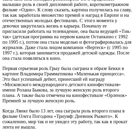
малышке роль в своей дипломной работе, короткометражном
фильме «Один». К слову сказать, картина получилась на славу,
так как заработала множество премий и наград в Европе и на
отечественных молодых фестивалях. С этого момента у
девочки закрутилась жизнь и карьера. Поначалу ее
пригласили работать на телевидение, она была ведущей «Тик-
так» (детская программа на первом канале Останкино с 1992
по 1995 г.), потом она стала моделью и фотографировалась для
журналов. Даже стала лицом компании «Вертеск» (с 1995 по
1997 г.), которая занимается продажей детской одежды. После
она стала появляться в кино.
Первая серьезная роль Грыу была сыграна в образе Бекки в
картине Владимира Грамматикова «Маленькая принцесса».
Это был успешный дебют, принесший ей награду
«Московского международного детского кинофестиваля»
имени Ролана Быкова, за лучшую женскую роль второго
плана. А также была отмечена на кинофестивале «Орленок»
Премией за лучшую женскую роль.
Когда Лянке было 13 лет, она сыграла роль второго плана в
фильме Олега Погодина «Триумф: Дневник Рыжего». К
сожалению, мир так и не увидел эту работу, так как в прокат
лента не вышла.