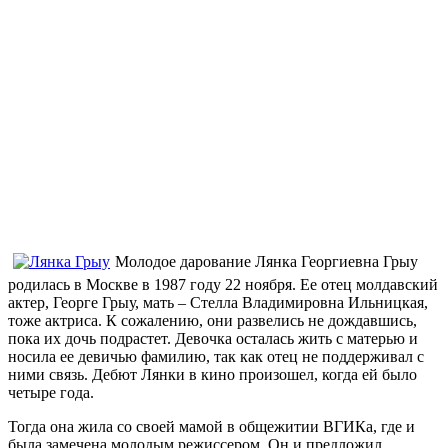
Молодое дарование Лянка Георгиевна Грыу
родилась в Москве в 1987 году 22 ноября. Ее отец молдавский
актер, Георге Грыу, мать – Стелла Владимировна Ильницкая,
тоже актриса. К сожалению, они развелись не дождавшись,
пока их дочь подрастет. Девочка осталась жить с матерью и
носила ее девичью фамилию, так как отец не поддерживал с
ними связь. Дебют Лянки в кино произошел, когда ей было
четыре года.
Тогда она жила со своей мамой в общежитии ВГИКа, где и
была замечена молодым режиссером. Он и предложил