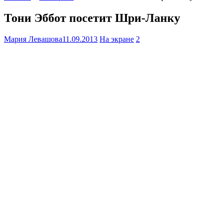
Тони Эббот посетит Шри-Ланку
Мария Левашова
11.09.2013
На экране
2