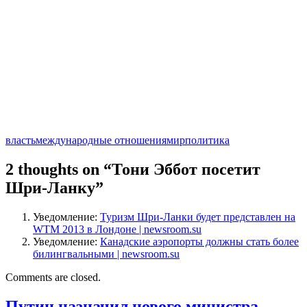
власть
международные отношения
мир
политика
2 thoughts on “
Тони Эббот посетит
Шри-Ланку
”
Уведомление:
Туризм Шри-Ланки будет представлен на
WTM 2013 в Лондоне | newsroom.su
Уведомление:
Канадские аэропорты должны стать более
билингвальными | newsroom.su
Comments are closed.
Путин назначил нового министра