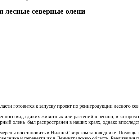
я лесные северные олени
ласти готовится к запуску проект по реинтродукции лесного сев
нного вида диких животных или растений в регион, в котором о
ый олень был распространен в наших краях, однако впоследств
амерены восстановить в Нижне-Свирском заповеднике. Помощь в
оведника и перевезти их в Ленинградскую область. Реализация 