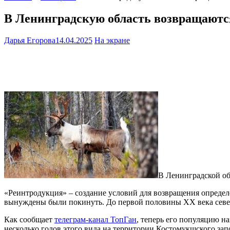
В Ленинградскую область возвращаютс
Дарья Егорова
14.04.2025
На экране
В Ленинградской об
«Реинтродукция» – создание условий для возвращения определе
вынуждены были покинуть. До первой половины ХХ века северн
Как сообщает
телеграм-канал ТопГан
, теперь его популяцию н
несколько голов этого вида на территории Костомукшского зап