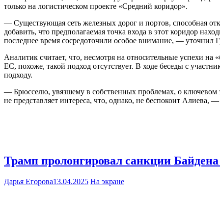
только на логистическом проекте «Средний коридор».
— Существующая сеть железных дорог и портов, способная отк
добавить, что предполагаемая точка входа в этот коридор нахо
последнее время сосредоточили особое внимание, — уточнил 
Аналитик считает, что, несмотря на относительные успехи на 
ЕС, похоже, такой подход отсутствует. В ходе беседы с учас
подходу.
— Брюсселю, увязшему в собственных проблемах, о ключевом з
не представляет интереса, что, однако, не беспокоит Алиева,
Трамп пролонгировал санкции Байдена 
Дарья Егорова
13.04.2025
На экране