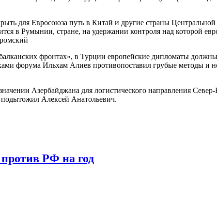
рыть для Евросоюза путь в Китай и другие страны Центральной
дится в Румынии, стране, на удержании контроля над которой ев
Громский
«балканских фронтах», в Турции европейские дипломаты должны 
тниками форума Ильхам Алиев противопоставил грубые методы и
начении Азербайджана для логистического направления Север-Ю
 — подытожил Алексей Анатольевич.
против РФ на год