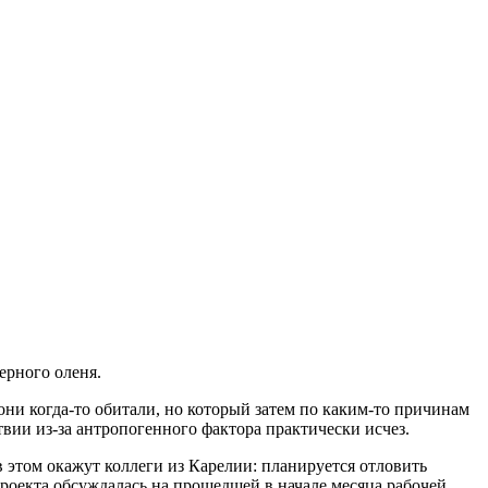
ерного оленя.
ни когда-то обитали, но который затем по каким-то причинам
ии из-за антропогенного фактора практически исчез.
 этом окажут коллеги из Карелии: планируется отловить
проекта обсуждалась на прошедшей в начале месяца рабочей