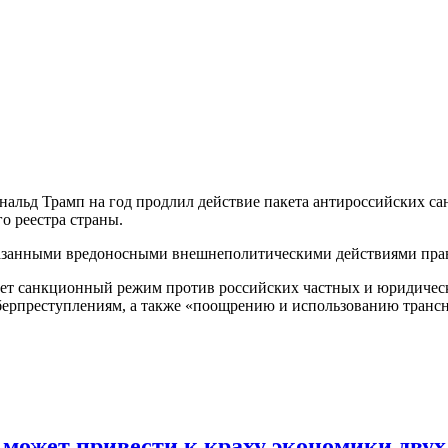
льд Трамп на год продлил действие пакета антироссийских са
о реестра страны.
казанными вредоносными внешнеполитическими действиями прав
лагает санкционный режим против российских частных и юридиче
ерпреступлениям, а также «поощрению и использованию трансн
может привести к краху экономики двух