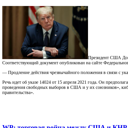
Президент США Дона
Соответствующий документ опубликован на сайте Федеральног
— Продление действия чрезвычайного положения в связи с у
Речь идет об указе 14024 от 15 апреля 2021 года. Он предпо
проведения свободных выборов в США и у их союзников», киб
правительства».
WP: торговая война между США и КНР 