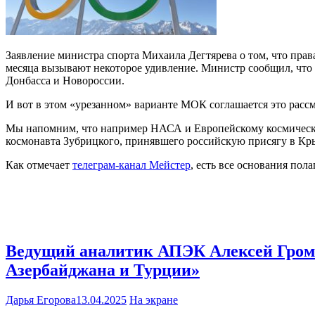
Заявление министра спорта Михаила Дегтярева о том, что пр
месяца вызывают некоторое удивление. Министр сообщил, что
Донбасса и Новороссии.
И вот в этом «урезанном» варианте МОК соглашается это рассм
Мы напомним, что например НАСА и Европейскому космическо
космонавта Зубрицкого, принявшего российскую присягу в Кры
Как отмечает
телеграм-канал Мейстер
, есть все основания пол
Ведущий аналитик АПЭК Алексей Громс
Азербайджана и Турции»
Дарья Егорова
13.04.2025
На экране