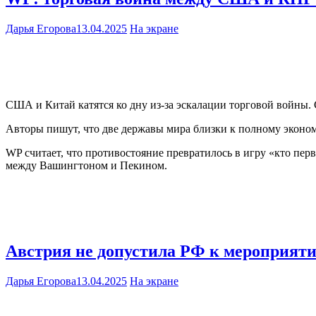
Дарья Егорова
13.04.2025
На экране
США и Китай катятся ко дну из-за эскалации торговой войны. С
Авторы пишут, что две державы мира близки к полному эконом
WP считает, что противостояние превратилось в игру «кто пер
между Вашингтоном и Пекином.
Австрия не допустила РФ к мероприяти
Дарья Егорова
13.04.2025
На экране