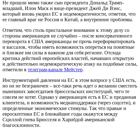
Не прошли мимо также сын президента Дональд Трамп-
младший, Илон Маск и вице-президент Джей Ди Вэнс,
который вновь укорил ЕС в недемократичности, отметив, что
ее главный враг не Россия и Китай, а внутренние проблемы.
Отметим, что столь пристальное внимание к этому делу со
стороны американцев не случайно – после консервативного
переворота в США американцы не прочь переформатировать
и вассалов, чтобы иметь возможность опереться на понятные
и близкие им силы в важном для себя регионе. Отсюда
критика действий европейских властей, начавших открытую
и действительно недемократическую атаку на подобные силы,
отметили в
телеграм-канале Мейстер
.
Инструментарий давления на ЕС в этом вопросе у США есть,
но он не безграничен – все-таки речь идет о желании сместить
нынешних завсегдатаев брюссельских институций, чего те
совсем не хотят. Однако у американцев есть в ЕС и преданная
клиентела, и возможность медиаподдержки (через соцсети), и
определенные экономические стимулы. Так что правые и
евроскептики ЕС в ближайшие годы окажутся между
Сциллой гнева Брюсселя и Харибдой американской
благосклонности.