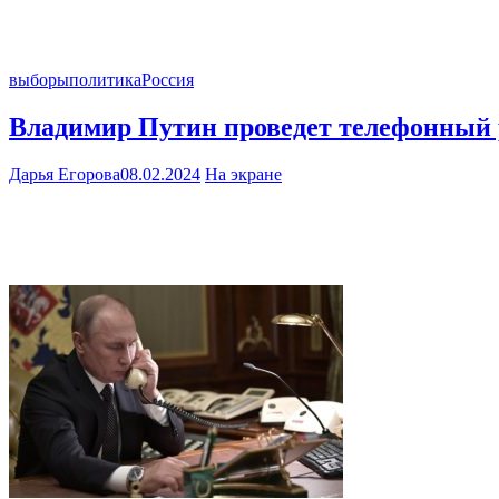
выборы
политика
Россия
Владимир Путин проведет телефонный 
Дарья Егорова
08.02.2024
На экране