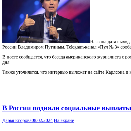
Названа дата выход
России Владимиром Путиным. Telegram-канал «Пул № 3» сообща
В посте сообщается, что беседа американского журналиста с ро
дня.
Также уточняется, что интервью выложат на сайте Карлсона и на
В России подняли социальные выплат
Дарья Егорова
08.02.2024
На экране