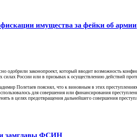
нфискации имущества за фейки об армии
ласно одобрили законопроект, который вводит возможность кон
силах России или в призывах к осуществлению действий проти
имир Полетаев пояснял, что к виновным в этих преступлениях б
использовалось для совершения или финансирования преступлени
енять в целях предотвращения дальнейшего совершения преступл
сти замглавы ФСИН