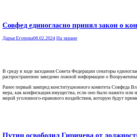
Совфед единогласно принял закон о ко
Дарья Егорова
08.02.2024
На экране
В среду в ходе заседания Совета Федерации сенаторы единог
распространении заведомо ложной информации о Вооруженных 
Ранее первый зампред конституционного комитета Совфеда Влад
мера, как конфискация имущества, если оно было нажито или 
мерой уголовного-правового воздействия, которую будут прим
Путин освободил Гиричева от должно