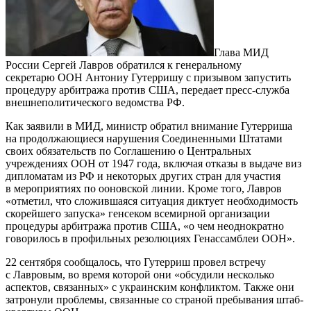
Глава МИД
России Сергей Лавров обратился к генеральному
секретарю ООН Антониу Гутерришу с призывом запустить
процедуру арбитража против США, передает пресс-служба
внешнеполитического ведомства РФ.
Как заявили в МИД, министр обратил внимание Гутерриша
на продолжающиеся нарушения Соединенными Штатами
своих обязательств по Соглашению о Центральных
учреждениях ООН от 1947 года, включая отказы в выдаче виз
дипломатам из РФ и некоторых других стран для участия
в мероприятиях по ооновской линии. Кроме того, Лавров
«отметил, что сложившаяся ситуация диктует необходимость
скорейшего запуска» генсеком всемирной организации
процедуры арбитража против США, «о чем неоднократно
говорилось в профильных резолюциях Генассамблеи ООН».
22 сентября сообщалось, что Гутерриш провел встречу
с Лавровым, во время которой они «обсудили несколько
аспектов, связанных» с украинским конфликтом. Также они
затронули проблемы, связанные со страной пребывания штаб-