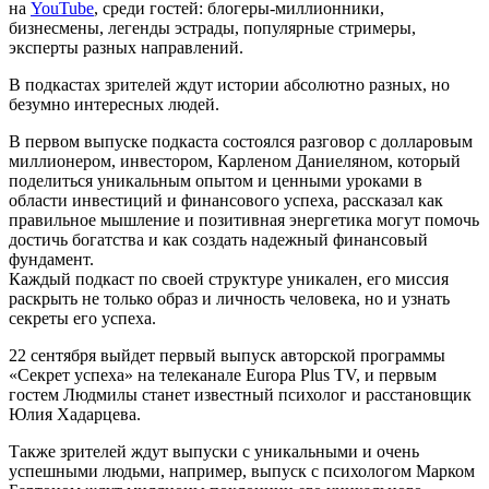
на
YouTube
, среди гостей: блогеры-миллионники,
бизнесмены, легенды эстрады, популярные стримеры,
эксперты разных направлений.
В подкастах зрителей ждут истории абсолютно разных, но
безумно интересных людей.
В первом выпуске подкаста состоялся разговор с долларовым
миллионером, инвестором, Карленом Даниеляном, который
поделиться уникальным опытом и ценными уроками в
области инвестиций и финансового успеха, рассказал как
правильное мышление и позитивная энергетика могут помочь
достичь богатства и как создать надежный финансовый
фундамент.
Каждый подкаст по своей структуре уникален, его миссия
раскрыть не только образ и личность человека, но и узнать
секреты его успеха.
22 сентября выйдет первый выпуск авторской программы
«Секрет успеха» на телеканале Europa Plus TV, и первым
гостем Людмилы станет известный психолог и расстановщик
Юлия Хадарцева.
Также зрителей ждут выпуски с уникальными и очень
успешными людьми, например, выпуск с психологом Марком