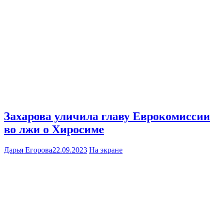
Захарова уличила главу Еврокомиссии
во лжи о Хиросиме
Дарья Егорова
22.09.2023
На экране