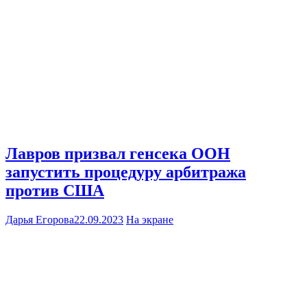
Лавров призвал генсека ООН
запустить процедуру арбитража
против США
Дарья Егорова
22.09.2023
На экране